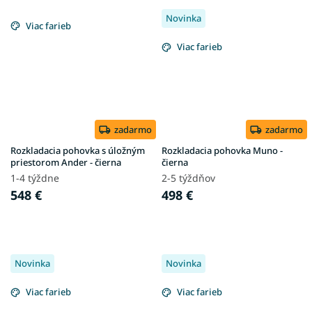
Novinka
Viac farieb
Viac farieb
zadarmo
zadarmo
Rozkladacia pohovka s úložným
Rozkladacia pohovka Muno -
priestorom Ander - čierna
čierna
1-4 týždne
2-5 týždňov
548 €
498 €
Novinka
Novinka
Viac farieb
Viac farieb