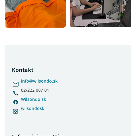
Z
á
p
ä
Kontakt
t
i
info
@
wilsondo.sk
e
02/222 007 01
Wilsondo.sk
wilsondosk