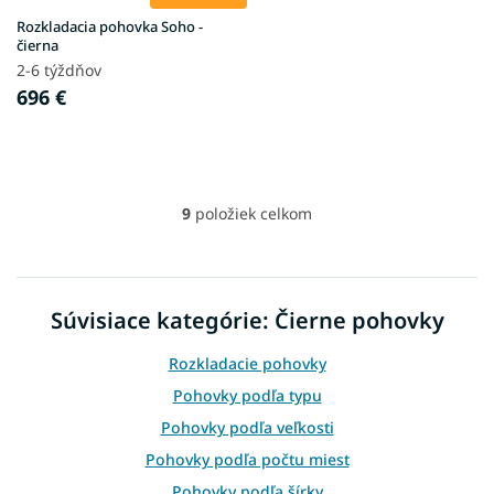
Rozkladacia pohovka Soho -
čierna
2-6 týždňov
696 €
9
položiek celkom
O
v
l
á
d
Súvisiace kategórie: Čierne pohovky
a
c
Rozkladacie pohovky
i
e
Pohovky podľa typu
p
Pohovky podľa veľkosti
r
v
Pohovky podľa počtu miest
k
Pohovky podľa šírky