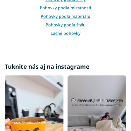
y
v
Pohovky podľa miestnosti
ý
p
Pohovky podľa materiálu
i
Pohovky podľa štýlu
s
u
Lacné pohovky
Pohovky podľa účelu
Pohovky do tvaru L
Pohovky do tvaru U
Tuknite nás aj na instagrame
Rohové pohovky