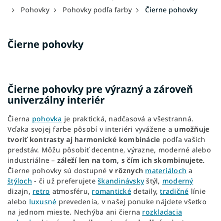
Pohovky
Pohovky podľa farby
Čierne pohovky
Čierne pohovky
Čierne pohovky pre výrazný a zároveň
univerzálny interiér
Čierna
pohovka
je praktická, nadčasová a všestranná.
Vďaka svojej farbe pôsobí v interiéri vyvážene a
umožňuje
tvoriť kontrasty aj harmonické kombinácie
podľa vašich
predstáv. Môžu pôsobiť decentne, výrazne, moderné alebo
industriálne –
záleží len na tom, s čím ich skombinujete.
Čierne pohovky sú dostupné
v rôznych
materiáloch
a
štýloch
-
či už preferujete
škandinávsky
štýl,
moderný
dizajn,
retro
atmosféru,
romantické
detaily,
tradičné
línie
alebo
luxusné
prevedenia, v našej ponuke nájdete všetko
na jednom mieste. Nechýba ani čierna
rozkladacia