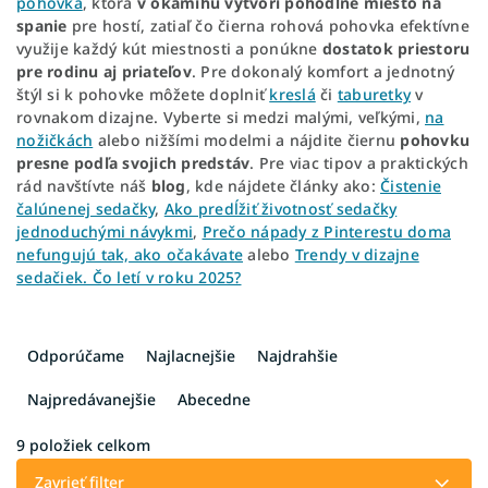
pohovka
, ktorá
v okamihu vytvorí pohodlné miesto na
spanie
pre hostí, zatiaľ čo čierna rohová pohovka efektívne
využije každý kút miestnosti a ponúkne
dostatok priestoru
pre rodinu aj priateľov
. Pre dokonalý komfort a jednotný
štýl si k pohovke môžete doplniť
kreslá
či
taburetky
v
rovnakom dizajne. Vyberte si medzi malými, veľkými,
na
nožičkách
alebo nižšími modelmi a nájdite čiernu
pohovku
presne podľa svojich predstáv
. Pre viac tipov a praktických
rád navštívte náš
blog
, kde nájdete články ako:
Čistenie
čalúnenej sedačky
,
Ako predĺžiť životnosť sedačky
jednoduchými návykmi
,
Prečo nápady z Pinterestu doma
nefungujú tak, ako očakávate
alebo
Trendy v dizajne
sedačiek. Čo letí v roku 2025?
R
a
Odporúčame
Najlacnejšie
Najdrahšie
d
e
Najpredávanejšie
Abecedne
n
i
9
položiek celkom
e
Zavrieť filter