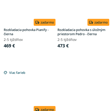
zadarmo
zadarmo
Rozkladacia pohovka Pianify -
Rozkladacia pohovka s úložným
čierna
priestorom Pedro - čierna
2-5 týždňov
2-5 týždňov
469 €
473 €
Viac farieb
zadarmo