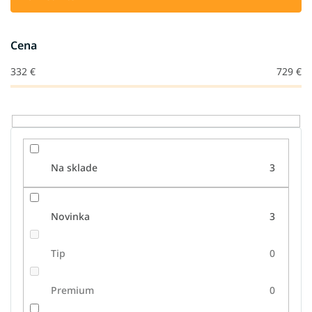
p
r
o
Cena
d
u
332
€
729
€
k
t
o
v
Na sklade
3
Novinka
3
Tip
0
Premium
0