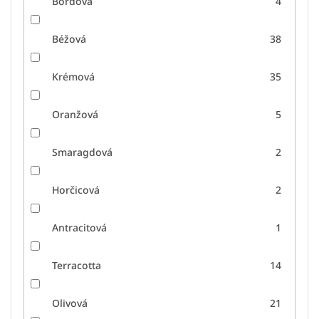
Bordová
4
Béžová
38
Krémová
35
Oranžová
5
Smaragdová
2
Horčicová
2
Antracitová
1
Terracotta
14
Olivová
21