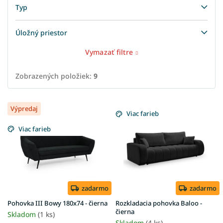
Typ
Úložný priestor
Vymazať filtre
Zobrazených položiek:
9
V
Výpredaj
ý
Viac farieb
p
Viac farieb
i
s
p
r
o
d
zadarmo
zadarmo
u
Pohovka III Bowy 180x74 - čierna
Rozkladacia pohovka Baloo -
k
čierna
Skladom
(1 ks)
Skladom
(4 ks)