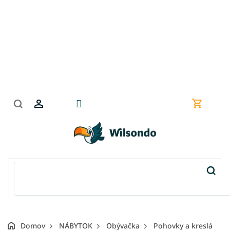
Prejsť
na
obsah
Nákupn
košík
Domov
NÁBYTOK
Obývačka
Pohovky a kreslá