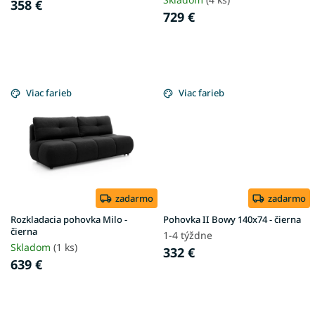
t
358 €
o
729 €
v
Viac farieb
Viac farieb
zadarmo
zadarmo
Rozkladacia pohovka Milo -
Pohovka II Bowy 140x74 - čierna
čierna
1-4 týždne
Skladom
(1 ks)
332 €
639 €