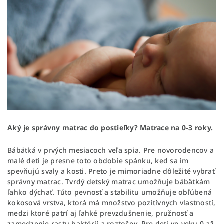
Aký je správny matrac do postieľky? Matrace na 0-3 roky.
Bábätká v prvých mesiacoch veľa spia. Pre novorodencov a
malé deti je presne toto obdobie spánku, ked sa im
spevňujú svaly a kosti. Preto je mimoriadne dôležité vybrať
správny matrac. Tvrdý detský matrac umožňuje bábätkám
ľahko dýchať. Túto pevnosť a stabilitu umožňuje obľúbená
kokosová vrstva, ktorá má množstvo pozitívnych vlastností,
medzi ktoré patrí aj ľahké prevzdušnenie, pružnosť a
zamedzenie rastu baktérií a roztočov. Pre deti vo veku 0 až