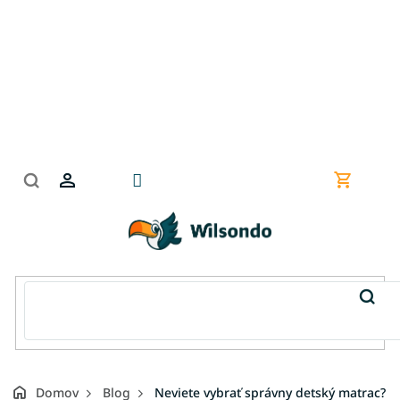
Prejsť
na
obsah
Nákupn
košík
Domov
Blog
Neviete vybrať správny detský matrac?