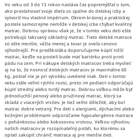
Vo veku od 3 do 13 rokov nastáva čas popremýšľať o tom,
ako presťahovať svoje dieťa zo spálne do detskej izby a
vytvoriť mu vlastné impérium. Okrem krásnej a praktickej
postele samozrejme nemôže v detskej izbe chýbať kvalitný
matrac. Dobrou správou však je, že v tomto veku deti ešte
potrebujú takzvaný základný matrac. Tieto detské matrace
sú ešte menšie, vážia menej a tovar je oveľa cenovo
výhodnejší. Pre predškoláka doporučujeme kúpiť nižší
matrac, keďže na posteli bude mať bariérku proti proti
pádu na zem. Pri nákupe detských matracov treba myslieť
aj na to, že nosnosť detských matracov je maximálne 60
kg, pokiaľ nie je pri výrobku uvedené inak. Deti v tomto
veku stále veľmi rýchlo rastú, preto im pediatri odporúčajú
kúpiť stredný alebo tvrdý matrac. Dobrou voľbou môže byť
jednoduchší penový alebo pružinový matrac, ktorý sa
skladá z viacerých vrstiev. Je tiež veľmi dôležité, aby bol
matrac dobre vetraný. Pre deti s alergiami, dýchacími alebo
kožnými problémami odporúčame hypoalergénne matrace
s pohánkovou alebo kokosovou vrstvou. Veľkou výhodou
našich matracov je rozopínateľný poťah, ku ktorému sa
oplatí zakúpiť chránič matraca aj pre menšie deti.