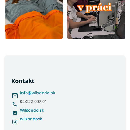
Z
á
p
ä
Kontakt
t
i
info
@
wilsondo.sk
e
02/222 007 01
Wilsondo.sk
wilsondosk