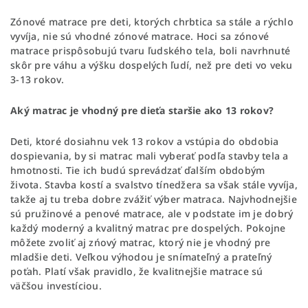
Zónové matrace pre deti, ktorých chrbtica sa stále a rýchlo
vyvíja, nie sú vhodné zónové matrace. Hoci sa zónové
matrace prispôsobujú tvaru ľudského tela, boli navrhnuté
skôr pre váhu a výšku dospelých ľudí, než pre deti vo veku
3-13 rokov.
Aký matrac je vhodný pre dieťa staršie ako 13 rokov?
Deti, ktoré dosiahnu vek 13 rokov a vstúpia do obdobia
dospievania, by si matrac mali vyberať podľa stavby tela a
hmotnosti. Tie ich budú sprevádzať ďalším obdobým
života. Stavba kostí a svalstvo tínedžera sa však stále vyvíja,
takže aj tu treba dobre zvážiť výber matraca. Najvhodnejšie
sú pružinové a penové matrace, ale v podstate im je dobrý
každý moderný a kvalitný matrac pre dospelých. Pokojne
môžete zvoliť aj zńový matrac, ktorý nie je vhodný pre
mladšie deti. Veľkou výhodou je snímateľný a prateľný
poťah. Platí však pravidlo, že kvalitnejšie matrace sú
väčšou investíciou.