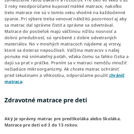
3 roky neodporúčame kupovať mäkké matrace, nakoľko
tieto matrace nie sú v tomto veku vhodné na každodenné
spanie. Pri výbere treba venovať náležitú pozornosť aj aby
sa matrac dal správne čistiť a správne sa odvetrával.
Matrace do postieľok majú väčšinou nižšiu nosnosť a
dobrú priedušnosť, sú vyrobené z dobre odvetraných
materiálov. No v mnohých matracoch nájdeme aj vrstvy,
ktoré sa doteraz nepoužívali. Väčšina matracov v našej
ponuke má snímateľný poťah, vďaka čomu sa ľahko čistia a
dajú sa prať v práčke. Praním sa v matraci nemôžu množiť
nežiadúce mikroorganizmy. Ak chcete matrac ochrániť
pred tekutinami a vlhkosťou, odporúčame použiť
chránič
matraca
.
Zdravotné matrace pre deti
Aký je správny matrac pre predškoláka alebo školáka.
Matrace pre deti od 3 do 13 rokov.