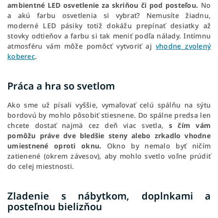
ambientné LED osvetlenie za skriňou či pod posteľou.
No
a akú farbu osvetlenia si vybrať? Nemusíte žiadnu,
moderné LED pásiky totiž dokážu prepínať desiatky až
stovky odtieňov a farbu si tak meniť podľa nálady. Intímnu
atmosféru vám môže pomôcť vytvoriť aj
vhodne zvolený
koberec
.
Práca a hra so svetlom
Ako sme už písali vyššie, vymaľovať celú spálňu na sýtu
bordovú by mohlo pôsobiť stiesnene. Do spálne predsa len
chcete dostať najmä cez deň viac svetla,
s čím vám
pomôžu práve dve bledšie steny alebo zrkadlo vhodne
umiestnené oproti oknu.
Okno by nemalo byť ničím
zatienené (okrem závesov), aby mohlo svetlo voľne prúdiť
do celej miestnosti.
Zladenie s nábytkom, doplnkami a
posteľnou bielizňou