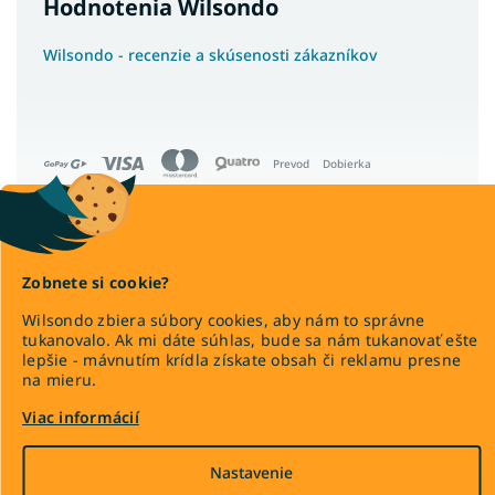
Hodnotenia Wilsondo
Wilsondo - recenzie a skúsenosti zákazníkov
Prevod
Dobierka
Copyright 2026
Wilsondo.sk
Zobnete si cookie?
. Všetky práva vyhradené.
Upraviť nastavenie cookies
Wilsondo zbiera súbory cookies, aby nám to správne
tukanovalo. Ak mi dáte súhlas, bude sa nám tukanovať ešte
lepšie - mávnutím krídla získate obsah či reklamu presne
na mieru.
Viac informácií
Vytvoril Shoptet Premium
Nastavenie