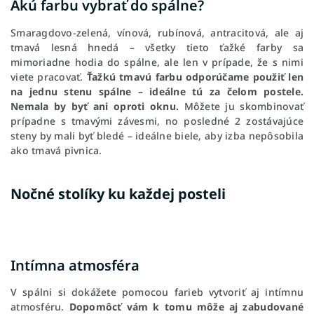
Akú farbu vybrať do spálne?
Smaragdovo-zelená, vínová, rubínová, antracitová, ale aj
tmavá lesná hnedá – všetky tieto ťažké farby sa
mimoriadne hodia do spálne, ale len v prípade, že s nimi
viete pracovať.
Ťažkú tmavú farbu odporúčame použiť len
na jednu stenu spálne – ideálne tú za čelom postele.
Nemala by byť ani oproti oknu.
Môžete ju skombinovať
prípadne s tmavými závesmi, no posledné 2 zostávajúce
steny by mali byť bledé – ideálne biele, aby izba nepôsobila
ako tmavá pivnica.
Nočné stolíky ku každej posteli
Intímna atmosféra
V spálni si dokážete pomocou farieb vytvoriť aj intímnu
atmosféru.
Dopomôcť vám k tomu môže aj zabudované