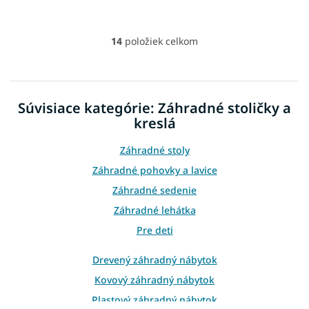
14
položiek celkom
O
v
l
á
d
Súvisiace kategórie: Záhradné stoličky a
a
kreslá
c
i
e
Záhradné stoly
p
Záhradné pohovky a lavice
r
v
Záhradné sedenie
k
Záhradné lehátka
y
v
Pre deti
ý
p
Drevený záhradný nábytok
i
Kovový záhradný nábytok
s
u
Plastový záhradný nábytok