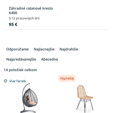
Záhradné ratanové kreslo
K400
5-12 pracovných dní
95 €
R
a
Odporúčame
Najlacnejšie
Najdrahšie
d
e
Najpredávanejšie
Abecedne
n
i
14
položiek celkom
V
e
Výpredaj
ý
p
Viac farieb
p
r
i
o
s
d
p
u
r
k