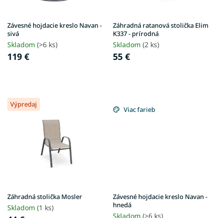
o
t
d
o
u
v
Závesné hojdacie kreslo Navan -
Záhradná ratanová stolička Elim
k
sivá
K337 - prírodná
t
Skladom
(>6 ks)
Skladom
(2 ks)
o
119 €
55 €
v
Výpredaj
Viac farieb
Záhradná stolička Mosler
Závesné hojdacie kreslo Navan -
hnedá
Skladom
(1 ks)
Skladom
(>6 ks)