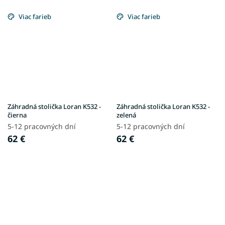
Viac farieb
Viac farieb
Záhradná stolička Loran K532 -
Záhradná stolička Loran K532 -
čierna
zelená
5-12 pracovných dní
5-12 pracovných dní
62 €
62 €