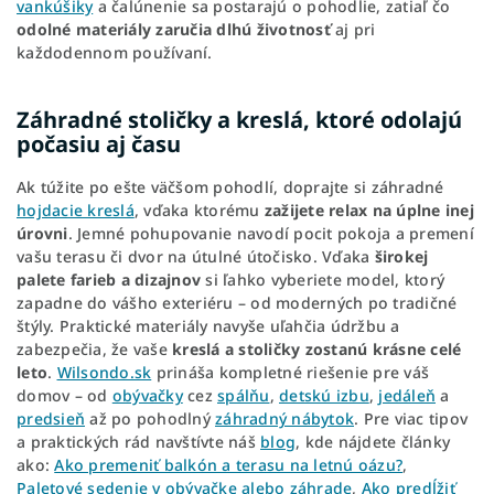
vankúšiky
a čalúnenie sa postarajú o pohodlie, zatiaľ čo
odolné materiály zaručia dlhú životnosť
aj pri
každodennom používaní.
Záhradné stoličky a kreslá, ktoré odolajú
počasiu aj času
Ak túžite po ešte väčšom pohodlí, doprajte si záhradné
hojdacie kreslá
, vďaka ktorému
zažijete relax na úplne inej
úrovni
. Jemné pohupovanie navodí pocit pokoja a premení
vašu terasu či dvor na útulné útočisko. Vďaka
širokej
palete farieb a dizajnov
si ľahko vyberiete model, ktorý
zapadne do vášho exteriéru – od moderných po tradičné
štýly. Praktické materiály navyše uľahčia údržbu a
zabezpečia, že vaše
kreslá a stoličky zostanú krásne celé
leto
.
Wilsondo.sk
prináša kompletné riešenie pre váš
domov – od
obývačky
cez
spálňu
,
detskú izbu
,
jedáleň
a
predsieň
až po pohodlný
záhradný nábytok
. Pre viac tipov
a praktických rád navštívte náš
blog
, kde nájdete články
ako:
Ako premeniť balkón a terasu na letnú oázu?
,
Paletové sedenie v obývačke alebo záhrade
,
Ako predĺžiť