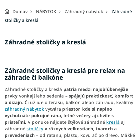
Domov
NÁBYTOK
Záhradný nábytok
Záhradné
stoličky a kreslá
B
Záhradné stoličky a kreslá
o
č
n
ý
Záhradné stoličky a kreslá pre relax na
p
záhrade či balkóne
a
n
Záhradné stoličky a kreslá
patria medzi najobľúbenejšie
e
prvky
vonkajšieho sedenia –
spájajú praktickosť, komfort
l
a dizajn
. Či už ide o terasu, balkón alebo záhradu, kvalitný
záhradný nábytok
vytvára
priestor, kde si naplno
vychutnáte pokojné rána, letné večery aj chvíle s
priateľmi.
V ponuke nájdete štýlové záhradné
kreslá
aj
záhradné
stoličky
v rôznych veľkostiach, tvaroch a
prevedeniach
– od ratanu, plastu, kovu až po drevo. Mäkké