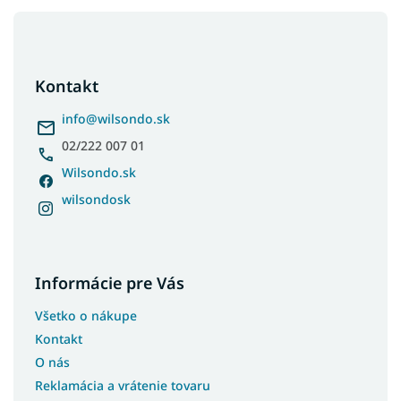
Z
á
p
ä
Kontakt
t
i
info
@
wilsondo.sk
e
02/222 007 01
Wilsondo.sk
wilsondosk
Informácie pre Vás
Všetko o nákupe
Kontakt
O nás
Reklamácia a vrátenie tovaru