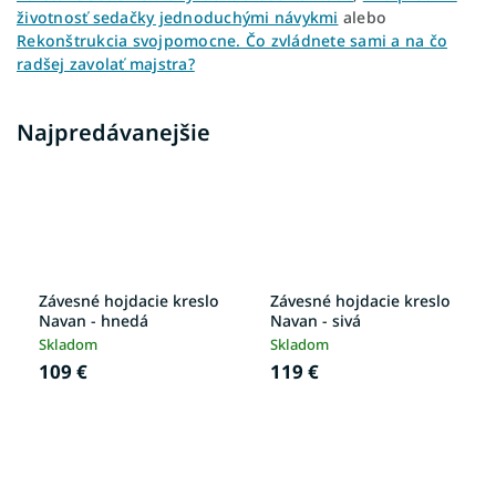
životnosť sedačky jednoduchými návykmi
alebo
Rekonštrukcia svojpomocne. Čo zvládnete sami a na čo
radšej zavolať majstra?
Najpredávanejšie
Závesné hojdacie kreslo
Závesné hojdacie kreslo
Navan - hnedá
Navan - sivá
Skladom
Skladom
109 €
119 €