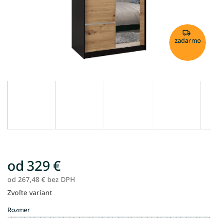
zadarmo
od
329 €
od
267,48 €
bez DPH
Zvoľte variant
Jednotková
cena:
Rozmer