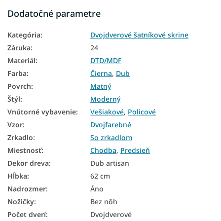
Dodatočné parametre
Skrine podľa šírky
Kategória
:
Dvojdverové šatníkové skrine
Skrine podľa výšky
Záruka
:
24
Skrine podľa materiálu
Materiál
:
DTD/MDF
Skrine podľa farby
Farba
:
Čierna
,
Dub
Povrch
:
Matný
Skrine podľa štýlu
Štýl
:
Moderný
Skrine podľa typu
Vnútorné vybavenie
:
Vešiakové
,
Policové
Lacné skrine
Vzor
:
Dvojfarebné
Zrkadlo
:
So zrkadlom
Vešiakové skrine
Miestnosť
:
Chodba
,
Predsieň
Policové skrine
Dekor dreva
:
Dub artisan
Hĺbka
:
62 cm
Skrine so zrkadlom
Nadrozmer
:
Áno
Čierne šatníkové skrine
Nožičky
:
Bez nôh
Počet dverí
:
Dvojdverové
Šatníkové skrine so zrkadlom