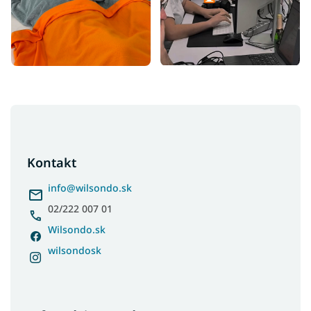
Z
á
p
ä
Kontakt
t
i
info
@
wilsondo.sk
e
02/222 007 01
Wilsondo.sk
wilsondosk