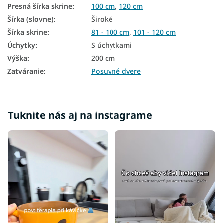
Presná šírka skrine
:
100 cm
,
120 cm
Šatníkové skrine s posuvnými dverami
Šírka (slovne)
:
Široké
Skrine na chodbu
Šírka skrine
:
81 - 100 cm
,
101 - 120 cm
Úchytky
:
S úchytkami
Čierne skrine
Výška
:
200 cm
Skrine farba dub
Zatváranie
:
Posuvné dvere
Tuknite nás aj na instagrame