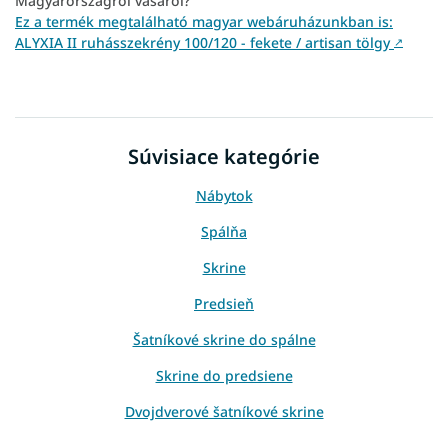
Magyarországról vásárol?
Ez a termék megtalálható magyar webáruházunkban is:
ALYXIA II ruhásszekrény 100/120 - fekete / artisan tölgy
↗
Súvisiace kategórie
Nábytok
Spálňa
Skrine
Predsieň
Šatníkové skrine do spálne
Skrine do predsiene
Dvojdverové šatníkové skrine
Skrine podľa miestnosti