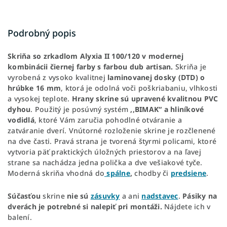
Podrobný popis
Skriňa so zrkadlom Alyxia II 100/120 v modernej
kombinácii čiernej farby s farbou dub artisan.
Skriňa je
vyrobená
z vysoko kvalitnej
laminovanej dosky (DTD) o
hrúbke 16 mm
, ktorá je odolná voči poškriabaniu, vlhkosti
a vysokej teplote.
Hrany skrine sú upravené kvalitnou PVC
dyhou
. Použitý je posúvný systém
,,BIMAK“ a hliníkové
vodidlá
, ktoré Vám zaručia pohodlné otváranie a
zatváranie dverí. Vnútorné rozloženie skrine je rozčlenené
na dve časti. Pravá strana je tvorená štyrmi policami, ktoré
vytvoria päť praktických úložných priestorov a na ľavej
strane sa nachádza jedna polička a dve vešiakové tyče.
Moderná skriňa vhodná do
spálne
,
chodby či
predsiene
.
Súčasťou
skrine
nie sú
zásuvky
a ani
nadstavec
.
Pásiky na
dverách je potrebné si nalepiť pri montáži.
Nájdete ich v
balení.