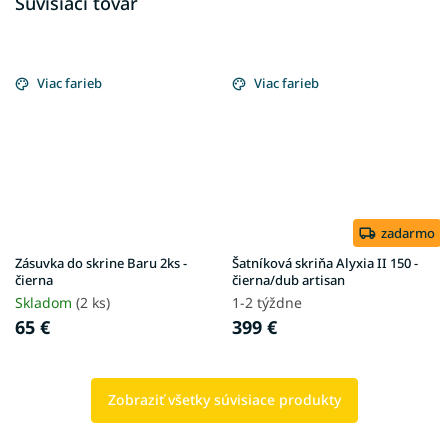
Súvisiaci tovar
Viac farieb
Viac farieb
zadarmo
Zásuvka do skrine Baru 2ks -
Šatníková skriňa Alyxia II 150 -
čierna
čierna/dub artisan
Skladom
(2 ks)
1-2 týždne
65 €
399 €
Zobraziť všetky súvisiace produkty