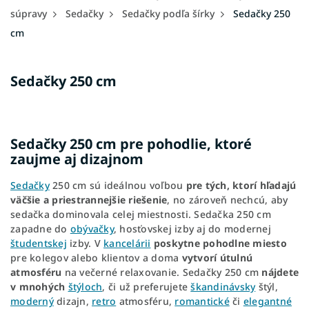
súpravy
Sedačky
Sedačky podľa šírky
Sedačky 250
cm
Sedačky 250 cm
Sedačky 250 cm pre pohodlie, ktoré
zaujme aj dizajnom
Sedačky
250 cm sú ideálnou voľbou
pre tých, ktorí hľadajú
väčšie a priestrannejšie riešenie
, no zároveň nechcú, aby
sedačka dominovala celej miestnosti. Sedačka 250 cm
zapadne do
obývačky
, hosťovskej izby aj do modernej
študentskej
izby. V
kancelárii
poskytne pohodlne miesto
pre kolegov alebo klientov a doma
vytvorí útulnú
atmosféru
na večerné relaxovanie. Sedačky 250 cm
nájdete
v mnohých
štýloch
, či už preferujete
škandinávsky
štýl,
moderný
dizajn,
retro
atmosféru,
romantické
či
elegantné