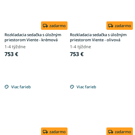
zadarmo
zadarmo
Rozkladacia sedačka s úložným
Rozkladacia sedačka s úložným
priestorom Viente - krémová
priestorom Viente - olivová
1-4 týždne
1-4 týždne
753 €
753 €
Viac farieb
Viac farieb
zadarmo
zadarmo