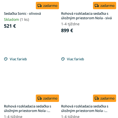
zadarmo
zadarmo
Sedačka Sonic - olivová
Rohová rozkladacia sedačka s
úložným priestorom Nola - sivá
Skladom
(1 ks)
1-4 týždne
521 €
899 €
Viac farieb
Viac farieb
zadarmo
zadarmo
Rohová rozkladacia sedačka s
Rohová rozkladacia sedačka s
úložným priestorom Nola -
úložným priestorom Nola -
modrá
horčicová
1-4 týždne
1-4 týždne