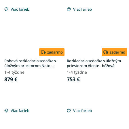
Viac farieb
Viac farieb
zadarmo
zadarmo
Rohová rozkladacia sedačka s
Rozkladacia sedačka s úložným
úložným priestorom Noto -
priestorom Viente - béžová
krémová
1-4 týždne
1-4 týždne
879 €
753 €
Viac farieb
Viac farieb