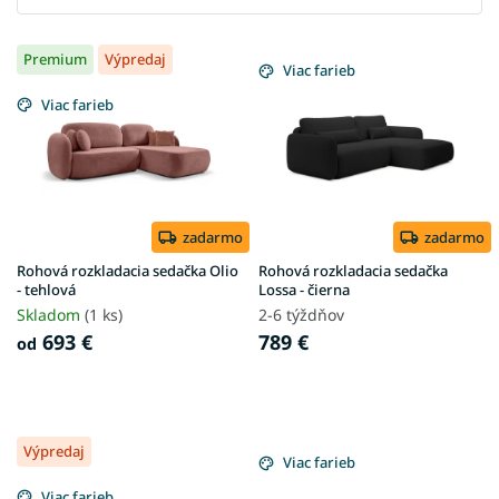
V
Premium
Výpredaj
ý
Viac farieb
p
Viac farieb
i
s
p
r
o
d
zadarmo
zadarmo
u
Rohová rozkladacia sedačka Olio
Rohová rozkladacia sedačka
k
- tehlová
Lossa - čierna
t
Skladom
(1 ks)
2-6 týždňov
o
693 €
789 €
od
v
Výpredaj
Viac farieb
Viac farieb