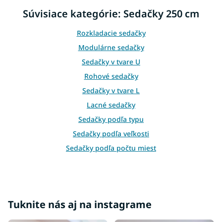
n
i
i
Súvisiace kategórie: Sedačky 250 cm
e
e
p
r
Rozkladacie sedačky
v
Modulárne sedačky
k
y
Sedačky v tvare U
v
Rohové sedačky
ý
p
Sedačky v tvare L
i
Lacné sedačky
s
u
Sedačky podľa typu
Sedačky podľa veľkosti
Sedačky podľa počtu miest
Sedačky podľa miestnosti
Sedačky podľa materiálu
Sedačky podľa farby
Tuknite nás aj na instagrame
Sedačky podľa štýlu
Sedačky podľa účelu