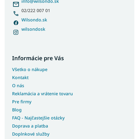
i
info
@
wilsondo.sk
e
02/222 007 01
Wilsondo.sk
wilsondosk
Informácie pre Vás
Všetko o nákupe
Kontakt
O nás
Reklamácia a vrátenie tovaru
Pre firmy
Blog
FAQ - Najčastejšie otázky
Doprava a platba
Doplnkové služby