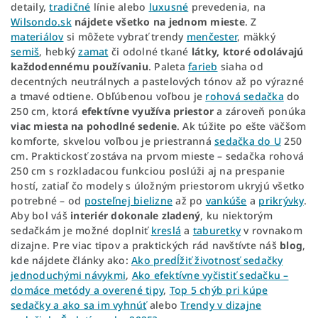
detaily,
tradičné
línie alebo
luxusné
prevedenia, na
Wilsondo.sk
nájdete všetko na jednom mieste
. Z
materiálov
si môžete vybrať trendy
menčester
, mäkký
semiš
, hebký
zamat
či odolné tkané
látky, ktoré odolávajú
každodennému používaniu
. Paleta
farieb
siaha od
decentných neutrálnych a pastelových tónov až po výrazné
a tmavé odtiene. Obľúbenou voľbou je
rohová sedačka
do
250 cm, ktorá
efektívne využíva priestor
a zároveň ponúka
viac miesta na pohodlné sedenie
. Ak túžite po ešte väčšom
komforte, skvelou voľbou je priestranná
sedačka do U
250
cm. Praktickosť zostáva na prvom mieste – sedačka rohová
250 cm s rozkladacou funkciou poslúži aj na prespanie
hostí, zatiaľ čo modely s úložným priestorom ukryjú všetko
potrebné – od
posteľnej bielizne
až po
vankúše
a
prikrývky
.
Aby bol váš
interiér dokonale zladený
, ku niektorým
sedačkám je možné doplniť
kreslá
a
taburetky
v rovnakom
dizajne. Pre viac tipov a praktických rád navštívte náš
blog
,
kde nájdete články ako:
Ako predĺžiť životnosť sedačky
jednoduchými návykmi
,
Ako efektívne vyčistiť sedačku –
domáce metódy a overené tipy
,
Top 5 chýb pri kúpe
sedačky a ako sa im vyhnúť
alebo
Trendy v dizajne