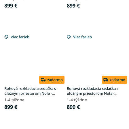
899 €
899 €
Viac farieb
Viac farieb
zadarmo
zadarmo
Rohová rozkladacia sedačka s
Rohová rozkladacia sedačka s
úložným priestorom Nola -
úložným priestorom Nola -
krémová
čokoládová
1-4 týždne
1-4 týždne
899 €
899 €