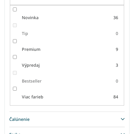
Novinka
36
Tip
0
Premium
9
Výpredaj
3
Bestseller
0
Viac farieb
84
Čalúnenie