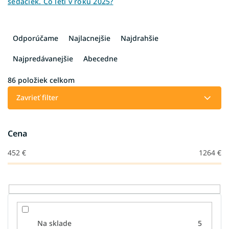
sedačiek. Čo letí v roku 2025?
R
a
Odporúčame
Najlacnejšie
Najdrahšie
d
e
Najpredávanejšie
Abecedne
n
i
86
položiek celkom
e
Zavrieť filter
p
r
o
Cena
d
u
452
€
1264
€
k
t
o
v
Na sklade
5