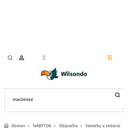
Prejsť
na
obsah
Nákupn
košík
Domov
NÁBYTOK
Obývačka
Sedačky a sedacie