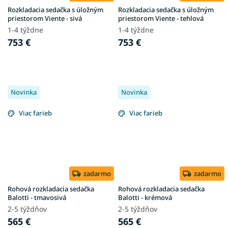
Rozkladacia sedačka s úložným
Rozkladacia sedačka s úložným
priestorom Viente - sivá
priestorom Viente - tehlová
1-4 týždne
1-4 týždne
753 €
753 €
Novinka
Novinka
Viac farieb
Viac farieb
zadarmo
zadarmo
Rohová rozkladacia sedačka
Rohová rozkladacia sedačka
Balotti - tmavosivá
Balotti - krémová
2-5 týždňov
2-5 týždňov
565 €
565 €