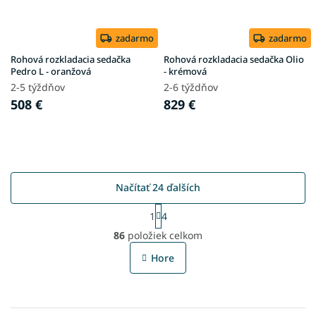
zadarmo
zadarmo
Rohová rozkladacia sedačka
Rohová rozkladacia sedačka Olio
Pedro L - oranžová
- krémová
2-5 týždňov
2-6 týždňov
508 €
829 €
Načítať 24 ďalších
S
1
4
t
O
r
86
položiek celkom
v
á
l
n
Hore
á
k
o
d
v
a
a
c