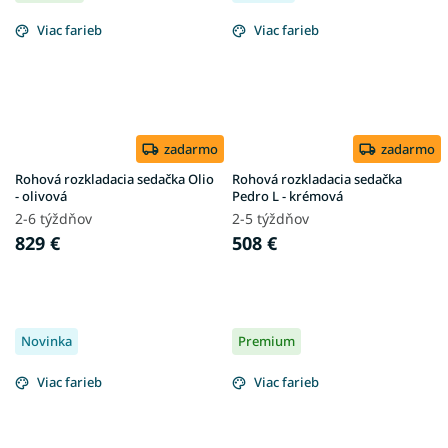
Viac farieb
Viac farieb
zadarmo
zadarmo
Rohová rozkladacia sedačka Olio
Rohová rozkladacia sedačka
- olivová
Pedro L - krémová
2-6 týždňov
2-5 týždňov
829 €
508 €
Novinka
Premium
Viac farieb
Viac farieb