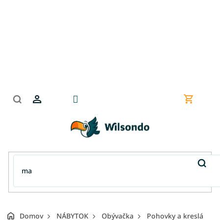
Prejsť
na
obsah
Nákupn
košík
Domov
NÁBYTOK
Obývačka
Pohovky a kreslá