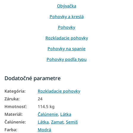
Obývačka
Pohovky a kreslá
Pohovky
Rozkladacie pohovky
Pohovky na spanie
Pohovky podľa typu
Pohovky podľa veľkosti
Dodatočné parametre
Pohovky podľa počtu miest
Kategória
:
Rozkladacie pohovky
Pohovky podľa šírky
Záruka
:
24
Pohovky podľa miestnosti
Hmotnosť
:
114.5 kg
Pohovky podľa materiálu
Materiál
:
Čalúnenie
,
Látka
Čalúnenie
:
Látka
,
Zamat
,
Semiš
Pohovky podľa farby
Farba
:
Modrá