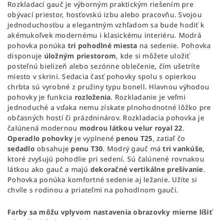
Rozkladací gauč je výborným praktickým riešením pre
obývací priestor, hosťovskú izbu alebo pracovňu. Svojou
jednoduchosťou a elegantným vzhľadom sa bude hodiť k
akémukoľvek modernému i klasickému interiéru. Modrá
pohovka ponúka
tri pohodlné miesta
na sedenie. Pohovka
disponuje
úložným
priestorom
, kde si môžete uložiť
posteľnú bielizeň alebo sezónne oblečenie, čím ušetríte
miesto v skrini. Sedacia časť pohovky spolu s opierkou
chrbta sú vyrobné z pružiny typu bonell. Hlavnou výhodou
pohovky je funkcia
rozloženia
. Rozkladanie je veľmi
jednoduché a vďaka nemu získate plnohodnotné lôžko pre
občasných hostí či prázdninárov. Rozkladacia pohovka je
čalúnená modernou
modrou látkou velur royal 22
.
Operadlo
pohovky
je vyplnené
penou
T25
, zatiaľ čo
sedadlo
obsahuje
penu
T30
. Modrý gauč má
tri vankúše,
ktoré zvyšujú pohodlie pri sedení. Sú čalúnené rovnakou
látkou ako gauč a majú
dekoračné vertikálne prešívanie
.
Pohovka ponúka komfortné sedenie aj ležanie. Užite si
chvíle s rodinou a priateľmi na pohodlnom gauči.
Farby sa môžu vplyvom nastavenia obrazovky mierne líšiť