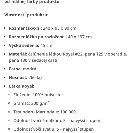
od reálnej farby produktu.
Vlastnosti produktu:
Rozmer (šxvxh):
240 x 95 x 90 cm
Rozmer lôžka po rozložení:
140 x 197 cm
Výška sedenia:
45 cm
Materiál:
čalúnenie látkou Royal #22, pena T25 v operadle,
pena T30 v sedacej časti
Farba:
modrá
Nosnosť:
260 kg
Látka Royal:
Zloženie: 100% polyester
Gramáž: 300 g/m²
Test oderu Martindale: 100 000
Odolnosť voči žmolkám: 5 - najvyšší stupeň
Odolnosť voči svetlu: 5 - najvyšší stupeň