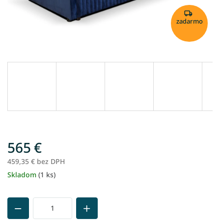
zadarmo
565 €
459,35 € bez DPH
Skladom
(1 ks)
Jednotková
cena: