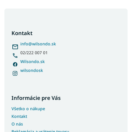
Z
á
p
ä
Kontakt
t
i
info
@
wilsondo.sk
e
02/222 007 01
Wilsondo.sk
wilsondosk
Informácie pre Vás
Všetko o nákupe
Kontakt
O nás
Reklamácia a vrátenie tovaru