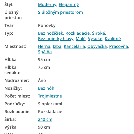
Pohovky podľa štýlu
Štýl
:
Moderný
,
Elegantný
Lacné pohovky
Úložný
S úložným priestorom
priestor
:
Pohovky podľa účelu
Tvar
:
Pohovky
Typ
:
Bez nožičiek
,
Rozkladacie
,
Široké
,
Široké pohovky
Bez opierky hlavy
,
Malé
,
Vysoké
,
Kvalitné
Malé pohovky
Miestnosť
:
Herňa
,
Izba
,
Kancelária
,
Obývačka
,
Pracovňa
,
Spálňa
Vysoké pohovky
Hĺbka
:
95 cm
Hĺbka
75 cm
Trojmiestne pohovky
sedáku
:
Pohovky 240 cm
Nadrozmer
:
Áno
Nožičky
:
Bez nôh
Pohovky do herne
Počet miest
:
Trojmiestne
Pohovky do izby
Podrúčky
:
S opierkami
Pohovky do kancelárie
Rozkladanie
:
Rozkladacie
Šírka
:
240 cm
Pohovky do obývačky
Výška
:
90 cm
Pohovky do pracovne