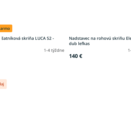
darmo
šatníková skriňa LUCA S2 -
Nadstavec na rohovú skriňu El
dub lefkas
1-4 týždne
1
140 €
daj