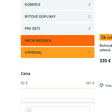
KOBERCE
BYTOVÉ DOPLNKY
PRE DETI
za
AKCIA MESIACA
Rohová
zelená
VÝPREDAJ
335 €
Cena
92
€
341
€
Viac