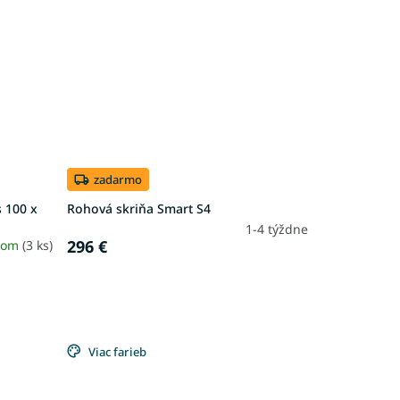
zadarmo
 100 x
Rohová skriňa Smart S4
1-4 týždne
296 €
dom
(3 ks)
Viac farieb