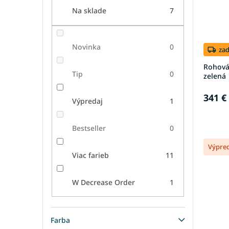
Na sklade
7
Novinka
0
za
Rohová 
Tip
0
zelená
341 €
Výpredaj
1
Bestseller
0
Výpre
Viac farieb
11
W Decrease Order
1
Farba