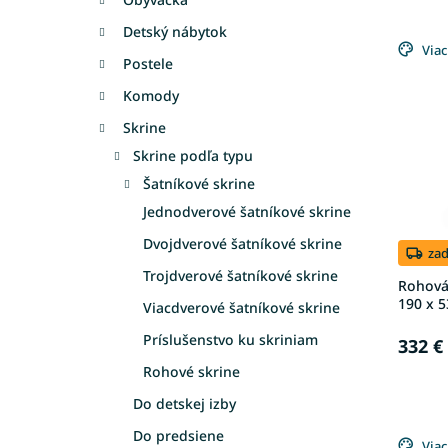
e
V
n
Detský nábytok
ý
Viac
i
Postele
p
e
i
p
Komody
s
r
Skrine
p
o
Skrine podľa typu
r
d
o
u
Šatníkové skrine
d
k
Jednodverové šatníkové skrine
u
t
Dvojdverové šatníkové skrine
k
o
za
t
v
Trojdverové šatníkové skrine
Rohová 
o
190 x 5
Viacdverové šatníkové skrine
v
Príslušenstvo ku skriniam
332 €
Rohové skrine
Do detskej izby
Do predsiene
Viac