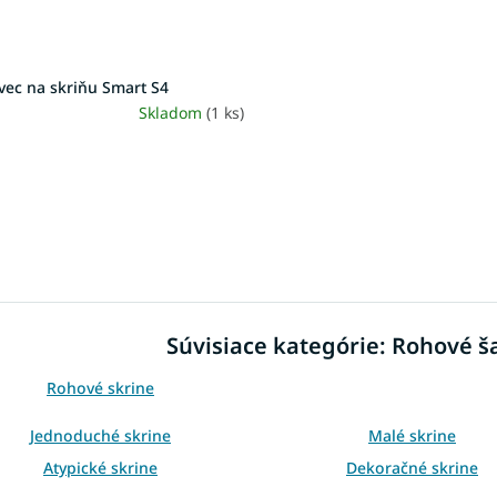
vec na skriňu Smart S4
Skladom
(1 ks)
O
v
l
á
d
Súvisiace kategórie: Rohové š
a
c
i
Rohové skrine
e
p
Jednoduché skrine
Malé skrine
r
Atypické skrine
Dekoračné skrine
v
k