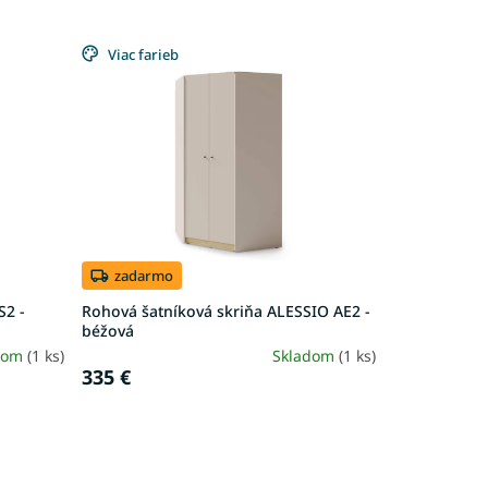
Viac farieb
zadarmo
S2 -
Rohová šatníková skriňa ALESSIO AE2 -
béžová
dom
(1 ks)
Skladom
(1 ks)
335 €