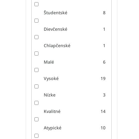
Študentské
8
Dievčenské
1
Chlapčenské
1
Malé
6
Vysoké
19
Nízke
3
Kvalitné
14
Atypické
10