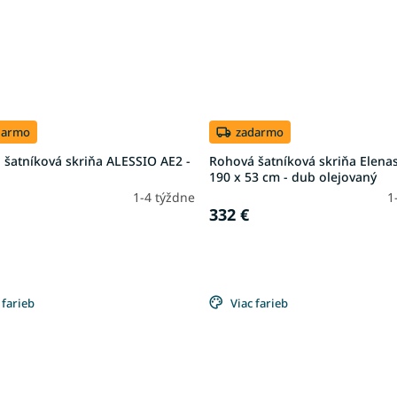
darmo
zadarmo
 šatníková skriňa ALESSIO AE2 -
Rohová šatníková skriňa Elenas
190 x 53 cm - dub olejovaný
1-4 týždne
1
332 €
 farieb
Viac farieb