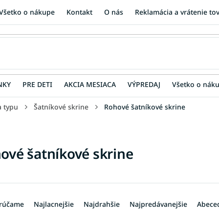
Všetko o nákupe
Kontakt
O nás
Reklamácia a vrátenie to
NKY
PRE DETI
AKCIA MESIACA
VÝPREDAJ
Všetko o nák
a typu
Šatníkové skrine
Rohové šatníkové skrine
ové šatníkové skrine
rúčame
Najlacnejšie
Najdrahšie
Najpredávanejšie
Abece