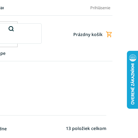
varu
Pre firmy
Blog
FAQ - Najčastejšie otázky
Doprava a
Prihlásenie
Prázdny košík
Nákupný
košík
upe
13
položiek celkom
dne