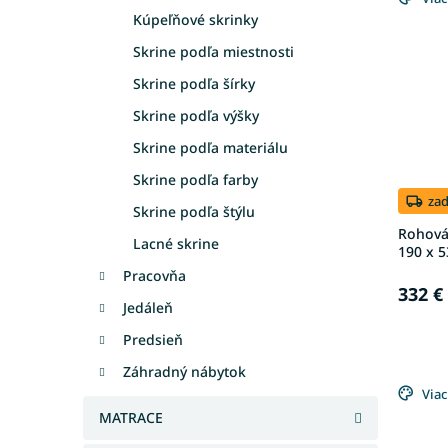
Kúpeľňové skrinky
Skrine podľa miestnosti
Skrine podľa šírky
Skrine podľa výšky
Skrine podľa materiálu
Skrine podľa farby
za
Skrine podľa štýlu
Rohová 
Lacné skrine
190 x 5
Pracovňa
332 €
Jedáleň
Predsieň
Záhradný nábytok
Viac
MATRACE