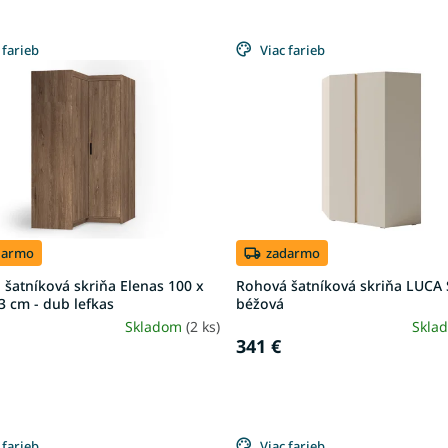
 farieb
Viac farieb
darmo
zadarmo
šatníková skriňa Elenas 100 x
Rohová šatníková skriňa LUCA 
3 cm - dub lefkas
béžová
Skladom
(2 ks)
Skla
341 €
 farieb
Viac farieb