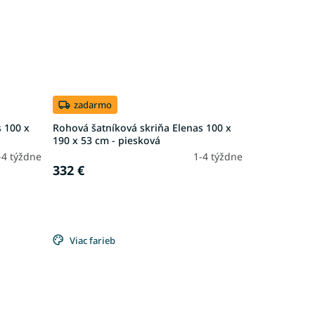
zadarmo
 100 x
Rohová šatníková skriňa Elenas 100 x
190 x 53 cm - piesková
-4 týždne
1-4 týždne
332 €
Viac farieb