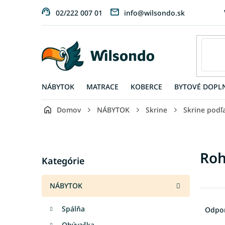
Prejsť
02/222 007 01
info@wilsondo.sk
na
obsah
NÁBYTOK
MATRACE
KOBERCE
BYTOVÉ DOPL
Domov
NÁBYTOK
Skrine
Skrine podľ
B
o
č
Preskočiť
Roh
n
Kategórie
kategórie
ý
p
NÁBYTOK
a
R
n
a
Spálňa
Odpo
e
d
l
Obývačka