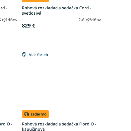
rd -
Rohová rozkladacia sedačka Cord -
svetlosivá
6 týždňov
2-6 týždňov
829 €
Viac farieb
zadarmo
ord O -
Rohová rozkladacia sedačka Fiord O -
kapučínová