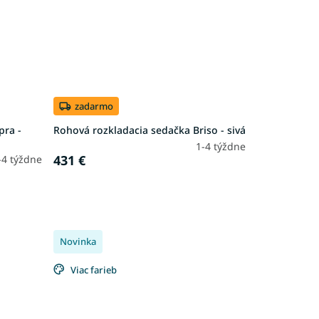
zadarmo
pra -
Rohová rozkladacia sedačka Briso - sivá
1-4 týždne
431 €
-4 týždne
Novinka
Viac farieb