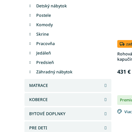
Detský nábytok
Postele
Komody
Skrine
Pracovňa
za
Jedáleň
Rohová 
kapučí
Predsieň
431 €
Záhradný nábytok
MATRACE
KOBERCE
Premi
Viac
BYTOVÉ DOPLNKY
PRE DETI