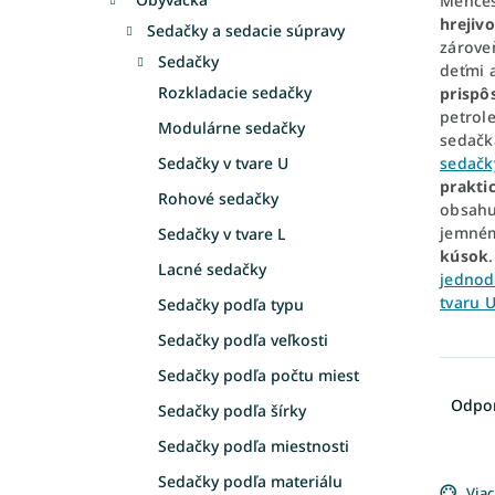
Menče
hrejivo
Sedačky a sedacie súpravy
zárove
Sedačky
deťmi a
Rozkladacie sedačky
prispô
petrole
Modulárne sedačky
sedač
sedačk
Sedačky v tvare U
prakti
Rohové sedačky
obsah
jemném
Sedačky v tvare L
kúsok
Lacné sedačky
jednod
tvaru 
Sedačky podľa typu
Sedačky podľa veľkosti
R
Sedačky podľa počtu miest
a
Odpo
Sedačky podľa šírky
d
e
Sedačky podľa miestnosti
V
n
Sedačky podľa materiálu
Viac