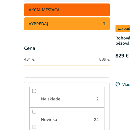
AKCIA MESIACA
VÝPREDAJ
za
Rohová 
béžová
Cena
829 €
431
€
839
€
Viac
Na sklade
2
Novinka
24