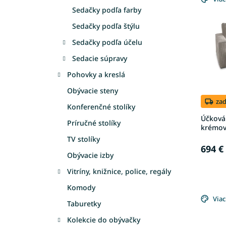
ý
i
Sedačky podľa farby
p
e
i
p
Sedačky podľa štýlu
s
r
Sedačky podľa účelu
p
o
r
d
Sedacie súpravy
o
u
Pohovky a kreslá
d
k
u
t
Obývacie steny
k
o
za
Konferenčné stolíky
t
v
Účková 
o
Príručné stolíky
krémo
v
TV stolíky
694 €
Obývacie izby
Vitríny, knižnice, police, regály
Komody
Viac
Taburetky
Kolekcie do obývačky