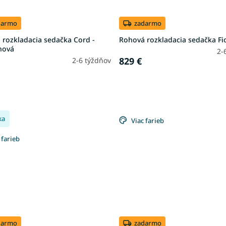
darmo
zadarmo
 rozkladacia sedačka Cord -
Rohová rozkladacia sedačka Fio
nová
2-
829 €
2-6 týždňov
ka
Viac farieb
 farieb
darmo
zadarmo