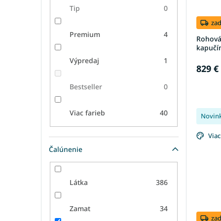
Tip
0
za
Premium
4
Rohová
kapučí
Výpredaj
1
829 €
Bestseller
0
Viac farieb
40
Novin
Viac
Čalúnenie
Látka
386
Zamat
34
za