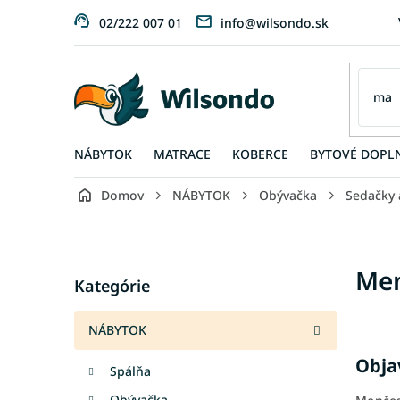
Prejsť
02/222 007 01
info@wilsondo.sk
na
obsah
NÁBYTOK
MATRACE
KOBERCE
BYTOVÉ DOPL
Domov
NÁBYTOK
Obývačka
Sedačky 
B
o
č
Preskočiť
Men
n
Kategórie
kategórie
ý
p
NÁBYTOK
a
n
Obja
Spálňa
e
l
Obývačka