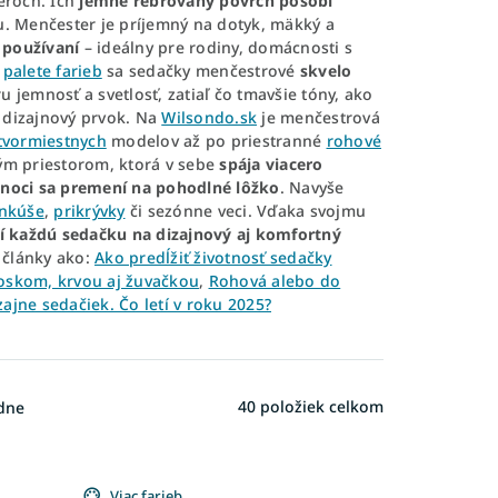
éroch. Ich
jemne rebrovaný povrch pôsobí
u. Menčester je príjemný na dotyk, mäkký a
 používaní
– ideálny pre rodiny, domácnosti s
j
palete farieb
sa sedačky menčestrové
skvelo
u jemnosť a svetlosť, zatiaľ čo tmavšie tóny, ako
ý dizajnový prvok. Na
Wilsondo.sk
je menčestrová
tvormiestnych
modelov až po priestranné
rohové
ým priestorom, ktorá v sebe
spája viacero
 noci sa
premení na pohodlné lôžko
. Navyše
nkúše
,
prikrývky
či sezónne veci. Vďaka svojmu
 každú sedačku na dizajnový aj komfortný
 články ako:
Ako predĺžiť životnosť sedačky
voskom, krvou aj žuvačkou
,
Rohová alebo do
zajne sedačiek. Čo letí v roku 2025?
40
položiek celkom
dne
Viac farieb