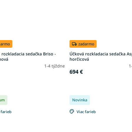
darmo
zadarmo
rozkladacia sedačka Briso -
Účková rozkladacia sedačka As
nová
horčicová
1-4 týždne
1
694 €
um
Novinka
 farieb
Viac farieb