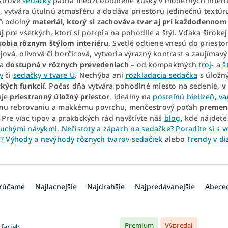
strové
sedačky
patria medzi obľúbené kúsky v moderných interi
, vytvára útulnú atmosféru a dodáva priestoru jedinečnú textúr
ň odolný
materiál, ktorý si zachováva tvar aj pri každodennom
j pre všetkých, ktorí si potrpia na pohodlie a štýl. Vďaka široke
sobia rôznym štýlom interiéru
. Svetlé odtiene vnesú do priestor
jová, olivová či horčicová, vytvoria výrazný kontrast a zaujímav
ka
dostupná v rôznych prevedeniach
– od kompaktných
troj-
a
š
y
či
sedačky v tvare U
. Nechýba ani
rozkladacia sedačka
s úložn
ckých funkcií
. Počas dňa vytvára pohodlné miesto na sedenie,
v
uje
priestranný úložný priestor
, ideálny na
posteľnú bielizeň
,
va
u rebrovaniu a mäkkému povrchu, menčestrový poťah
premení
. Pre viac tipov a praktických rád navštívte náš
blog
, kde nájdete
uchými návykmi
,
Nečistoty a zápach na sedačke? Poradíte si s 
U? Výhody a nevýhody rôznych tvarov sedačiek
alebo
Trendy v di
rúčame
Najlacnejšie
Najdrahšie
Najpredávanejšie
Abece
Premium
Výpredaj
 farieb