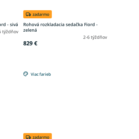
zadarmo
rd - sivá
Rohová rozkladacia sedačka Fiord -
zelená
6 týždňov
2-6 týždňov
829 €
Viac farieb
zadarmo