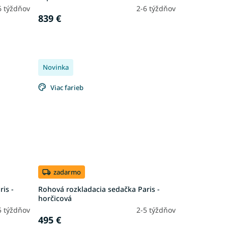
6 týždňov
2-6 týždňov
839 €
Novinka
Viac farieb
zadarmo
is -
Rohová rozkladacia sedačka Paris -
horčicová
5 týždňov
2-5 týždňov
495 €