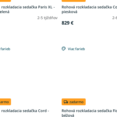
rozkladacia sedačka Paris XL -
Rohová rozkladacia sedačka Co
elená
piesková
2-5 týždňov
2-
829 €
 farieb
Viac farieb
darmo
zadarmo
 rozkladacia sedačka Cord -
Rohová rozkladacia sedačka Fi
béžová