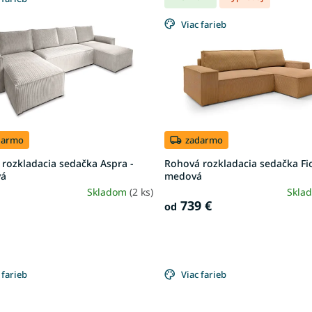
Viac farieb
darmo
zadarmo
rozkladacia sedačka Aspra -
Rohová rozkladacia sedačka Fi
vá
medová
Skladom
(2 ks)
Skla
739 €
od
 farieb
Viac farieb