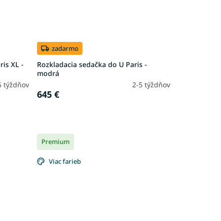
zadarmo
is XL -
Rozkladacia sedačka do U Paris -
modrá
5 týždňov
2-5 týždňov
645 €
Premium
Viac farieb