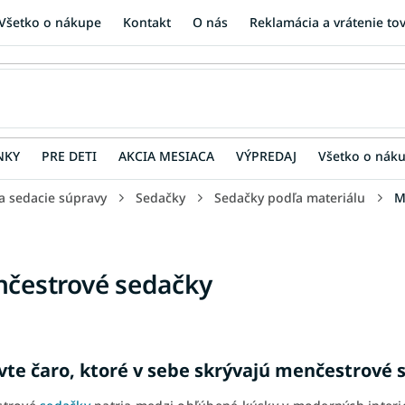
Všetko o nákupe
Kontakt
O nás
Reklamácia a vrátenie to
NKY
PRE DETI
AKCIA MESIACA
VÝPREDAJ
Všetko o nák
a sedacie súpravy
Sedačky
Sedačky podľa materiálu
M
čestrové sedačky
vte čaro, ktoré v sebe skrývajú menčestrové 