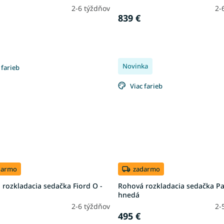
2-6 týždňov
2-
839 €
Novinka
 farieb
Viac farieb
darmo
zadarmo
rozkladacia sedačka Fiord O -
Rohová rozkladacia sedačka Par
hnedá
2-6 týždňov
2-
495 €