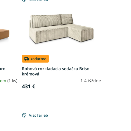
zadarmo
ord -
Rohová rozkladacia sedačka Briso -
krémová
dom
(1 ks)
1-4 týždne
431 €
Viac farieb