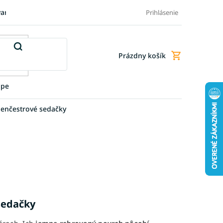
varu
Pre firmy
Blog
FAQ - Najčastejšie otázky
Doprava a
Prihlásenie
Prázdny košík
Nákupný
košík
upe
enčestrové sedačky
sedačky