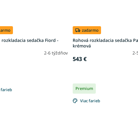
darmo
zadarmo
rozkladacia sedačka Fiord -
Rohová rozkladacia sedačka Par
krémová
2-6 týždňov
2-
543 €
Premium
 farieb
Viac farieb