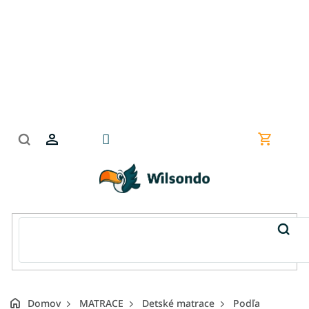
Prejsť
na
obsah
Nákupn
košík
Domov
MATRACE
Detské matrace
Podľa