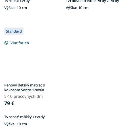
Tvrdosť:
tvrdý
Tvrdosť:
stredne tvrdý / tvrdý
Výška:
10 cm
Výška:
10 cm
Standard
Viac farieb
Penový detský matrac s
kokosom Sonto 120x60
5-10 pracovných dní
79 €
Tvrdosť:
mäkký / tvrdý
Výška:
10 cm