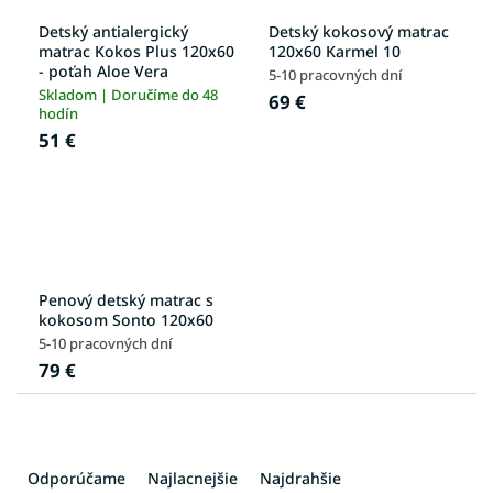
Detský antialergický
Detský kokosový matrac
matrac Kokos Plus 120x60
120x60 Karmel 10
- poťah Aloe Vera
5-10 pracovných dní
Skladom | Doručíme do 48
69 €
hodín
51 €
Penový detský matrac s
kokosom Sonto 120x60
5-10 pracovných dní
79 €
R
a
Odporúčame
Najlacnejšie
Najdrahšie