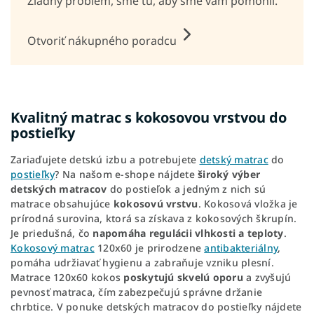
Žiadny problém, sme tu, aby sme vám pomohli.
Otvoriť nákupného poradcu
Kvalitný matrac s kokosovou vrstvou do
postieľky
Zariaďujete detskú izbu a potrebujete
detský matrac
do
postieľky
? Na našom e-shope nájdete
široký výber
detských matracov
do postieľok a jedným z nich sú
matrace obsahujúce
kokosovú vrstvu
. Kokosová vložka je
prírodná surovina, ktorá sa získava z kokosových škrupín.
Je priedušná, čo
napomáha regulácii vlhkosti a teploty
.
Kokosový matrac
120x60 je prirodzene
antibakteriálny
,
pomáha udržiavať hygienu a zabraňuje vzniku plesní.
Matrace 120x60 kokos
poskytujú skvelú oporu
a zvyšujú
pevnosť matraca, čím zabezpečujú správne držanie
chrbtice. V ponuke detských matracov do postieľky nájdete