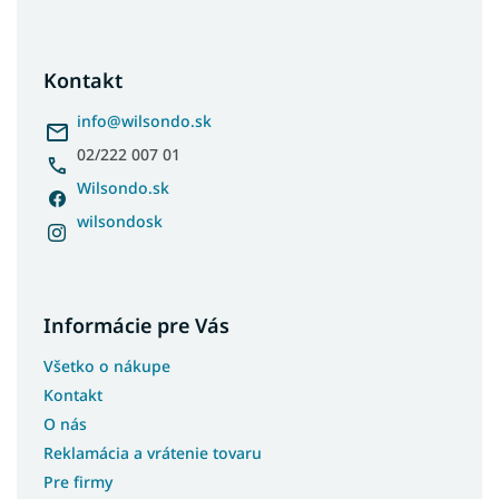
á
p
ä
Kontakt
t
i
info
@
wilsondo.sk
e
02/222 007 01
Wilsondo.sk
wilsondosk
Informácie pre Vás
Všetko o nákupe
Kontakt
O nás
Reklamácia a vrátenie tovaru
Pre firmy