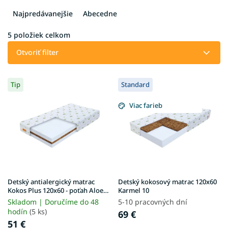
d
e
Najpredávanejšie
Abecedne
n
i
5
položiek celkom
e
Otvoriť filter
p
r
V
o
Tip
Standard
ý
d
p
u
Viac farieb
i
k
s
t
p
o
r
v
o
d
u
Detský antialergický matrac
Detský kokosový matrac 120x60
k
Kokos Plus 120x60 - poťah Aloe
Karmel 10
Vera
t
Skladom | Doručíme do 48
5-10 pracovných dní
o
hodín
(5 ks)
69 €
v
51 €