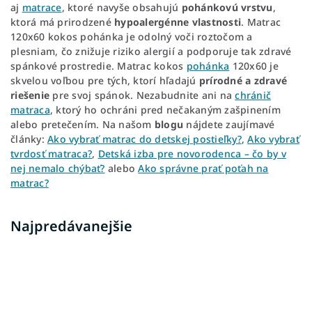
aj
matrace
, ktoré navyše obsahujú
pohánkovú vrstvu
,
ktorá má prirodzené
hypoalergénne vlastnosti
. Matrac
120x60 kokos pohánka je odolný voči roztočom a
plesniam, čo znižuje riziko alergií a podporuje tak zdravé
spánkové prostredie. Matrac kokos
pohánka
120x60 je
skvelou voľbou pre tých, ktorí hľadajú
prírodné a zdravé
riešenie
pre svoj spánok. Nezabudnite ani na
chránič
matraca
, ktorý ho ochráni pred nečakaným zašpinením
alebo pretečením. Na našom
blogu
nájdete zaujímavé
články:
Ako vybrať matrac do detskej postieľky?
,
Ako vybrať
tvrdosť matraca?
,
Detská izba pre novorodenca – čo by v
nej nemalo chýbať?
alebo
Ako správne prať poťah na
matrac?
Najpredávanejšie