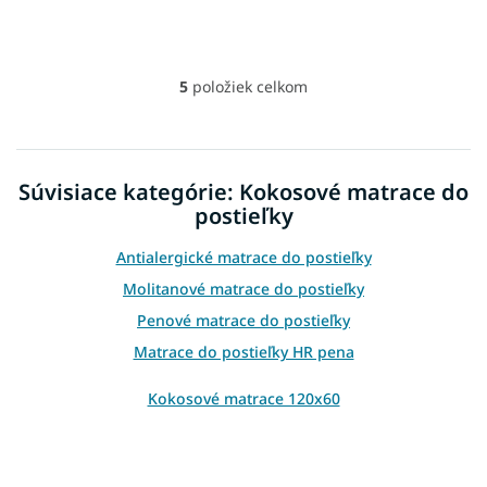
5
položiek celkom
O
v
l
á
d
Súvisiace kategórie: Kokosové matrace do
a
postieľky
c
i
e
Antialergické matrace do postieľky
p
Molitanové matrace do postieľky
r
v
Penové matrace do postieľky
k
Matrace do postieľky HR pena
y
v
Kokosové matrace 120x60
ý
p
i
s
u