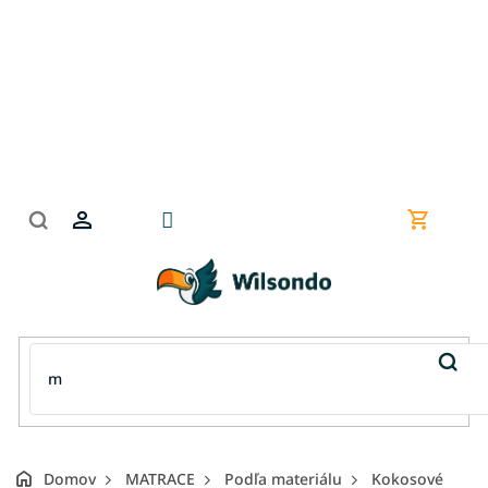
Prejsť
na
obsah
Nákupn
košík
Domov
MATRACE
Podľa materiálu
Kokosové