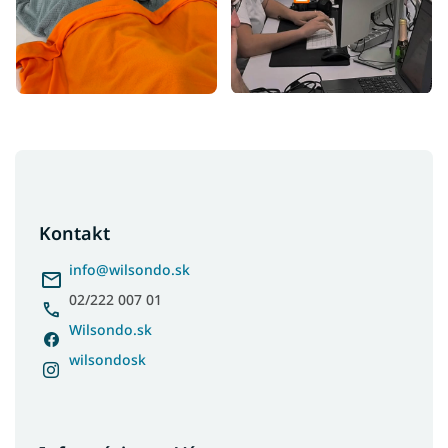
Z
á
p
ä
Kontakt
t
i
info
@
wilsondo.sk
e
02/222 007 01
Wilsondo.sk
wilsondosk