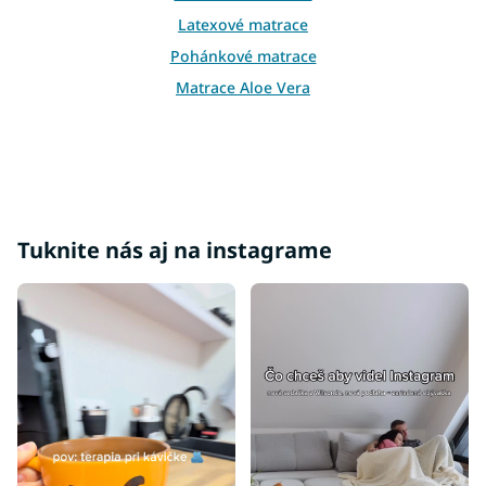
y
v
Latexové matrace
ý
Pohánkové matrace
p
i
Matrace Aloe Vera
s
u
Tuknite nás aj na instagrame