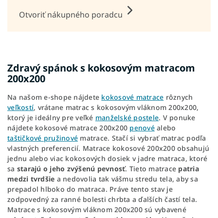
Otvoriť nákupného poradcu
Zdravý spánok s kokosovým matracom
200x200
Na našom e-shope nájdete
kokosové matrace
rôznych
veľkostí
, vrátane matrac s kokosovým vláknom 200x200,
ktorý je ideálny pre veľké
manželské postele
. V ponuke
nájdete kokosové matrace 200x200
penové
alebo
taštičkové pružinové
matrace. Stačí si vybrať matrac podľa
vlastných preferencií. Matrace kokosové 200x200 obsahujú
jednu alebo viac kokosových dosiek v jadre matraca, ktoré
sa
starajú o jeho zvýšenú pevnosť
. Tieto matrace
patria
medzi tvrdšie
a nedovolia tak vášmu stredu tela, aby sa
prepadol hlboko do matraca. Práve tento stav je
zodpovedný za ranné bolesti chrbta a ďalších častí tela.
Matrace s kokosovým vláknom 200x200 sú vybavené