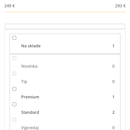
u
249
€
293
€
k
t
o
v
Na sklade
1
Novinka
0
Tip
0
Premium
1
Standard
2
Výpredaj
0