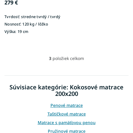
279 €
Tvrdosť:
stredne tvrdý / tvrdý
Nosnosť:
120 kg / lôžko
Výška:
19 cm
3
položiek celkom
O
v
l
á
d
Súvisiace kategórie: Kokosové matrace
a
200x200
c
i
e
Penové matrace
p
Taštičkové matrace
r
v
Matrace s pamäťovou penou
k
Pružinové matrace