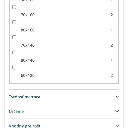
70x160
2
80x160
1
70x140
2
80x140
1
60x120
2
Tvrdosť matraca
Určenie
Vhodný pre rošt