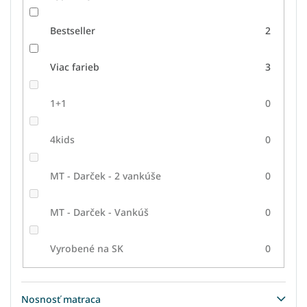
Bestseller
2
Viac farieb
3
1+1
0
4kids
0
MT - Darček - 2 vankúše
0
MT - Darček - Vankúš
0
Vyrobené na SK
0
Nosnosť matraca