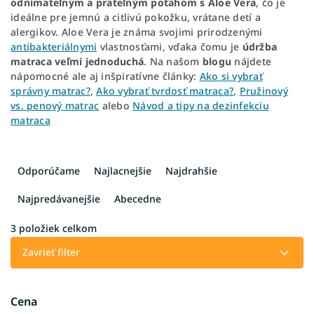
odnímateľným a prateľným poťahom s Aloe Vera
, čo je
ideálne pre jemnú a citlivú pokožku, vrátane detí a
alergikov. Aloe Vera je známa svojimi prirodzenými
antibakteriálnymi
vlastnosťami, vďaka čomu je
údržba
matraca veľmi jednoduchá
. Na našom
blogu
nájdete
nápomocné ale aj inšpiratívne články:
Ako si vybrať
správny matrac?
,
Ako vybrať tvrdosť matraca?
,
Pružinový
vs. penový matrac
alebo
Návod a tipy na dezinfekciu
matraca
R
a
Odporúčame
Najlacnejšie
Najdrahšie
d
e
Najpredávanejšie
Abecedne
n
i
3
položiek celkom
e
Zavrieť filter
p
r
o
Cena
d