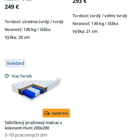
o
293 €
v
249 €
Tvrdosť:
tvrdý / veľmi tvrdý
Tvrdosť:
stredne tvrdý / tvrdý
Nosnosť:
130 kg / lôžko
Nosnosť:
100 kg / lôžko
Výška:
21 cm
Výška:
20 cm
Standard
Viac farieb
zadarmo
Taštičkový pružinový matrac s
kokosom Hunt 200x200
5-10 pracovných dní