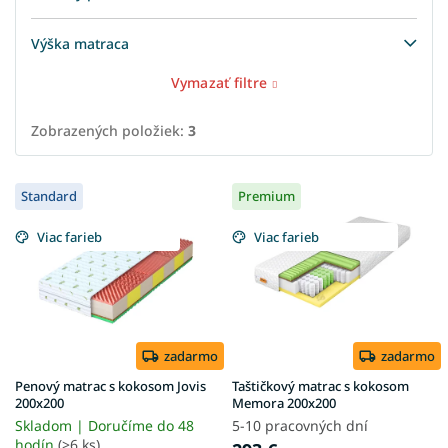
Výška matraca
Vymazať filtre
Zobrazených položiek:
3
V
Standard
Premium
ý
p
Viac farieb
Viac farieb
i
s
p
r
o
d
zadarmo
zadarmo
u
Penový matrac s kokosom Jovis
Taštičkový matrac s kokosom
k
200x200
Memora 200x200
t
Skladom | Doručíme do 48
5-10 pracovných dní
hodín
(>6 ks)