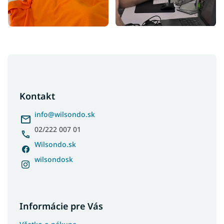
Z
á
p
ä
Kontakt
t
i
info
@
wilsondo.sk
e
02/222 007 01
Wilsondo.sk
wilsondosk
Informácie pre Vás