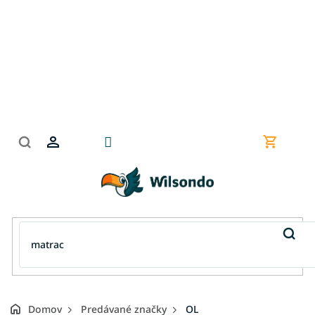
Prejsť
na
obsah
Nákupn
košík
Domov
Predávané značky
OL