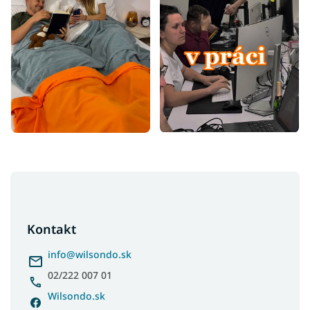
Z
á
p
ä
Kontakt
t
i
info
@
wilsondo.sk
e
02/222 007 01
Wilsondo.sk