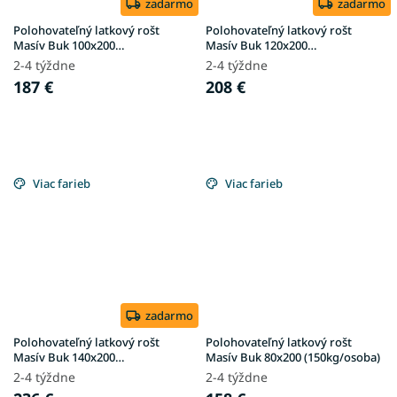
zadarmo
zadarmo
Polohovateľný latkový rošt
Polohovateľný latkový rošt
Masív Buk 100x200
Masív Buk 120x200
(150kg/osoba)
(150kg/osoba)
2-4 týždne
2-4 týždne
187 €
208 €
Viac farieb
Viac farieb
zadarmo
Polohovateľný latkový rošt
Polohovateľný latkový rošt
Masív Buk 140x200
Masív Buk 80x200 (150kg/osoba)
(150kg/osoba)
2-4 týždne
2-4 týždne