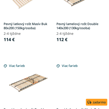
p
k
r
t
o
o
d
v
u
Pevný latkový rošt Masív Buk
Pevný lamelový rošt Double
k
80x200 (150kg/osoba)
140x200 (130kg/osoba)
t
2-4 týždne
2-4 týždne
o
114 €
112 €
v
Viac farieb
Viac farieb
zadarmo