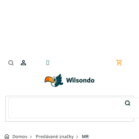
Prejsť
na
obsah
Nákupn
košík
Domov
Predávané značky
MR