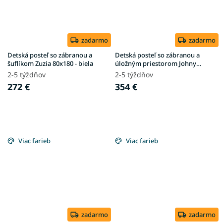
zadarmo
zadarmo
Detská posteľ so zábranou a
Detská posteľ so zábranou a
šuflíkom Zuzia 80x180 - biela
úložným priestorom Johny
80x180 - olivová
2-5 týždňov
2-5 týždňov
272 €
354 €
Viac farieb
Viac farieb
zadarmo
zadarmo