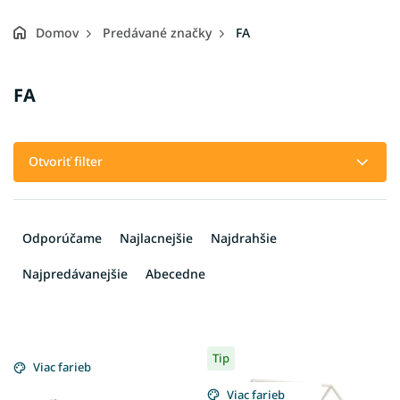
Domov
Predávané značky
FA
FA
Otvoriť filter
R
a
Odporúčame
Najlacnejšie
Najdrahšie
d
e
Najpredávanejšie
Abecedne
n
i
e
V
p
Tip
ý
Viac farieb
r
p
o
Viac farieb