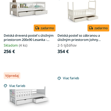
i
d
s
u
p
k
r
t
o
o
d
zadarmo
zadarmo
v
u
Detská drevená posteľ s úložným
Detská posteľ so zábranou a
k
priestorom 200x90 Lesanka -
úložným priestorom Johny
biela
80x180 - kašmír
t
Skladom
(4 ks)
2-5 týždňov
o
256 €
354 €
v
Výpredaj
Viac farieb
Viac farieb