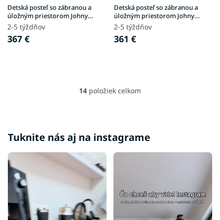
Detská posteľ so zábranou a
Detská posteľ so zábranou a
úložným priestorom Johny
úložným priestorom Johny
90x200 - kašmír
90x200 - olivová
2-5 týždňov
2-5 týždňov
367 €
361 €
14
položiek celkom
O
v
l
á
d
Tuknite nás aj na instagrame
a
c
i
e
p
r
v
k
y