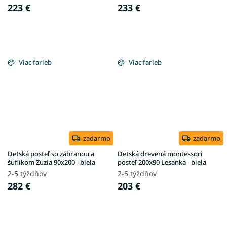
223 €
233 €
Viac farieb
Viac farieb
zadarmo
zadarmo
Detská posteľ so zábranou a
Detská drevená montessori
šuflíkom Zuzia 90x200 - biela
posteľ 200x90 Lesanka - biela
2-5 týždňov
2-5 týždňov
282 €
203 €