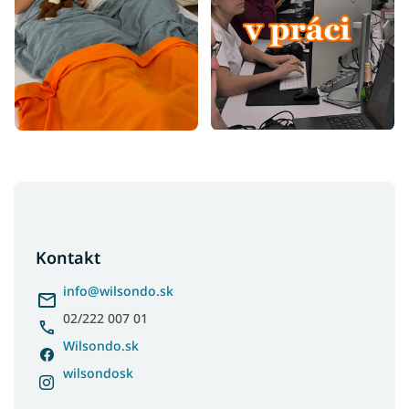
Z
á
p
ä
Kontakt
t
i
info
@
wilsondo.sk
e
02/222 007 01
Wilsondo.sk
wilsondosk