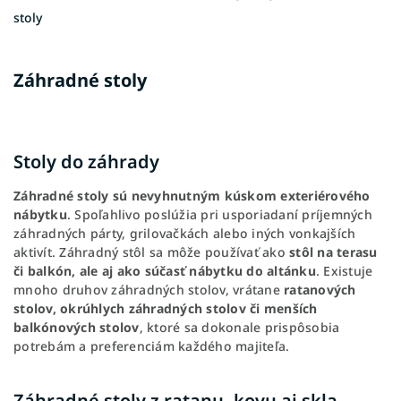
stoly
Záhradné stoly
Stoly do záhrady
Záhradné stoly sú nevyhnutným kúskom exteriérového
nábytku
. Spoľahlivo poslúžia pri usporiadaní príjemných
záhradných párty, grilovačkách alebo iných vonkajších
aktivít. Záhradný stôl sa môže používať ako
stôl na terasu
či balkón, ale aj ako súčasť nábytku do altánku
. Existuje
mnoho druhov záhradných stolov, vrátane
ratanových
stolov, okrúhlych záhradných stolov či menších
balkónových stolov
, ktoré sa dokonale prispôsobia
potrebám a preferenciám každého majiteľa.
Záhradné stoly z ratanu, kovu aj skla