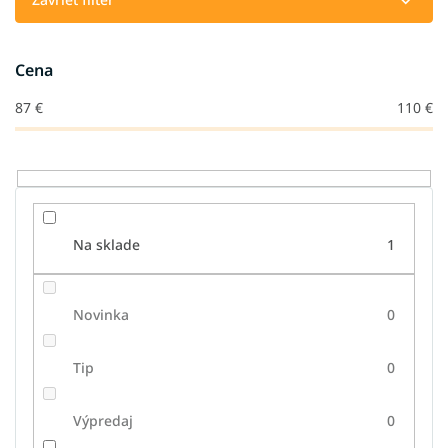
p
r
o
Cena
d
u
87
€
110
€
k
t
o
v
Na sklade
1
Novinka
0
Tip
0
Výpredaj
0