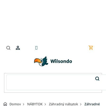
Prejsť
na
obsah
Nákupn
košík
Domov
NÁBYTOK
Záhradný nábytok
Záhradné