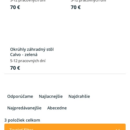
70 €
70 €
Okrúhly záhradný stôl
Calvo - zelená
5-12 pracovných dní
70 €
R
a
Odporúčame
Najlacnejšie
Najdrahšie
d
e
Najpredávanejšie
Abecedne
n
i
3
položiek celkom
e
Zavrieť filter