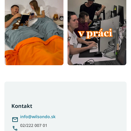
Z
á
p
ä
Kontakt
t
i
info
@
wilsondo.sk
e
02/222 007 01