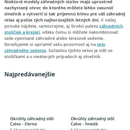
Niektoré modely záhradných stolov majú uprostred
nachystaný otvor, do ktorého môžete ľahko zasunúť
slnečník a vytvoriť si tak príjemnú klímu pre váš záhradný
relax aj počas tých najhorúcejších letných dní.
V našej
ponuke nájdete, samozrejme, aj širokú paletu
záhradných
stoličiek a kresiel
, vďaka čomu si môžete nakombinovať
vaše vysnívané záhradné alebo terasové sedenie.
Dovoľujeme si upriamiť vašu pozornosť aj na
sety
záhradného sedenia
. Súčasťou týchto setov je stôl so
stoličkami a v niektorých prípadoch aj slnečník.
Najpredávanejšie
Okrúhly záhradný stôl
Okrúhly záhradný stôl
Calvo - čierna
Calvo - hnedá
5-12 pracovných dní
5-12 pracovných dní