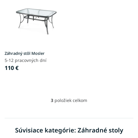
Záhradný stôl Mosler
5-12 pracovných dní
110 €
3
položiek celkom
O
v
l
á
d
Súvisiace kategórie: Záhradné stoly
a
c