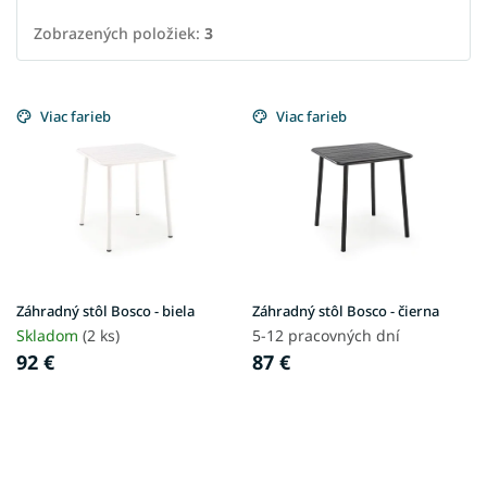
Zobrazených položiek:
3
V
ý
Viac farieb
Viac farieb
p
i
s
p
r
o
d
u
Záhradný stôl Bosco - biela
Záhradný stôl Bosco - čierna
k
Skladom
(2 ks)
5-12 pracovných dní
t
92 €
87 €
o
v