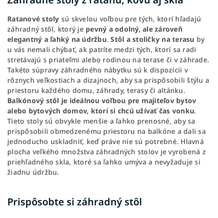
Ratanové stoly
sú skvelou voľbou pre tých, ktorí hľadajú
záhradný stôl, ktorý je
pevný a odolný, ale zároveň
elegantný a ľahký na údržbu
.
Stôl a stoličky na terasu
by
u vás nemali chýbať, ak patríte medzi tých, ktorí sa radi
stretávajú s priateľmi alebo rodinou na terase či v záhrade.
Takéto súpravy záhradného nábytku sú k dispozícii v
rôznych veľkostiach a dizajnoch, aby sa prispôsobili štýlu a
priestoru každého domu, záhrady, terasy či altánku.
Balkónový stôl je ideálnou voľbou pre majiteľov bytov
alebo bytových domov, ktorí si chcú užívať čas vonku
.
Tieto stoly sú obvykle menšie a ľahko prenosné, aby sa
prispôsobili obmedzenému priestoru na balkóne a dali sa
jednoducho uskladniť, keď práve nie sú potrebné. Hlavná
plocha veľkého množstva záhradných stolov je vyrobená z
priehľadného skla, ktoré sa ľahko umýva a nevyžaduje si
žiadnu údržbu.
Prispôsobte si záhradný stôl