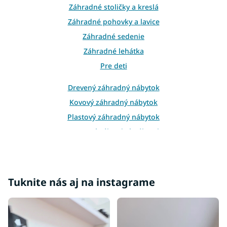
Záhradné stoličky a kreslá
i
e
Záhradné pohovky a lavice
p
Záhradné sedenie
r
v
Záhradné lehátka
k
Pre deti
y
v
ý
Drevený záhradný nábytok
p
Kovový záhradný nábytok
i
s
Plastový záhradný nábytok
u
Ratanový záhradný nábytok
Ratanové stoly a stolíky
Tuknite nás aj na instagrame