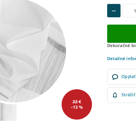
Dekoračné bie
Detailné inf
Opýtať
Strážiť
22 €
–13 %