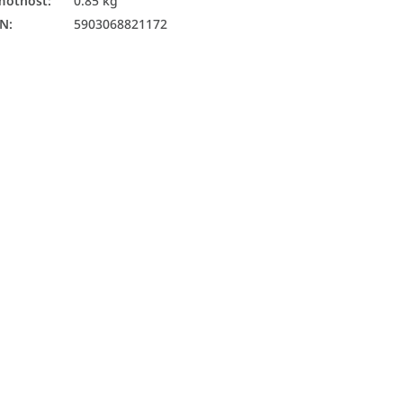
motnosť
:
0.85 kg
AN
:
5903068821172