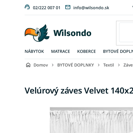
Prejsť
02/222 007 01
info@wilsondo.sk
na
obsah
NÁBYTOK
MATRACE
KOBERCE
BYTOVÉ DOPL
Domov
BYTOVÉ DOPLNKY
Textil
Záve
Velúrový záves Velvet 140x2