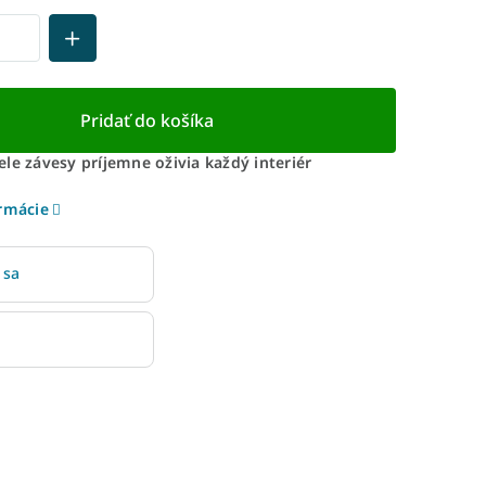
Pridať do košíka
le závesy príjemne oživia každý interiér
ormácie
 sa