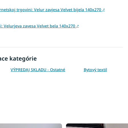
netskoj trgovini: Velur zavjesa Velvet bijela 140x270
↗
ini: Velurjeva zavesa Velvet bela 140x270
↗
ace kategórie
VÝPREDAJ SKLADU - Ostatné
Bytový textil