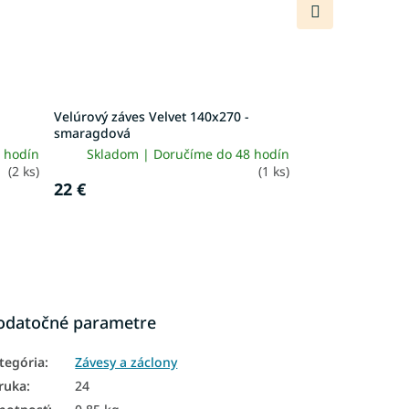
Ďalší
produkt
Velúrový záves Velvet 140x270 -
smaragdová
 hodín
Skladom | Doručíme do 48 hodín
(2 ks)
(1 ks)
22 €
odatočné parametre
tegória
:
Závesy a záclony
ruka
:
24