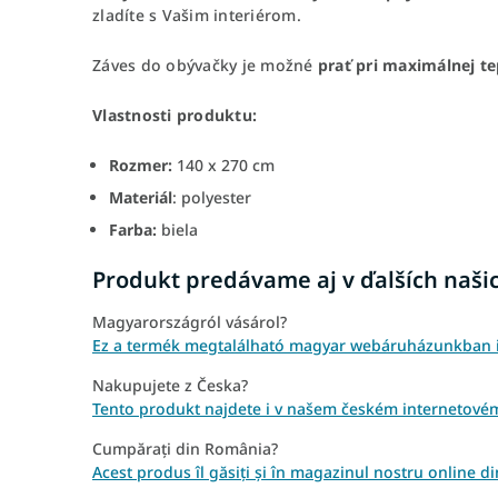
zladíte s Vašim interiérom.
Záves do obývačky je možné
prať pri maximálnej te
Vlastnosti produktu:
Rozmer:
140 x 270 cm
Materiál
: polyester
Farba:
biela
Produkt predávame aj v ďalších naši
Magyarországról vásárol?
Ez a termék megtalálható magyar webáruházunkban is
Nakupujete z Česka?
Tento produkt najdete i v našem českém internetovém
Cumpărați din România?
Acest produs îl găsiți și în magazinul nostru online 