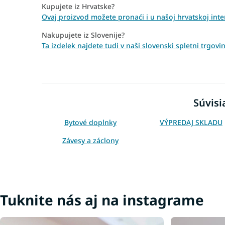
Kupujete iz Hrvatske?
Ovaj proizvod možete pronaći i u našoj hrvatskoj inter
Nakupujete iz Slovenije?
Ta izdelek najdete tudi v naši slovenski spletni trgov
Súvisi
Bytové doplnky
VÝPREDAJ SKLADU
Závesy a záclony
Tuknite nás aj na instagrame