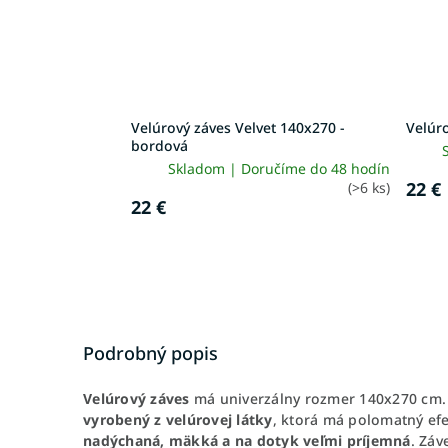
Velúrový záves Velvet 140x270 -
Velúro
bordová
Skladom | Doručíme do 48 hodín
22 €
(>6 ks)
22 €
Podrobný popis
Velúrový záves
má univerzálny rozmer 140x270 cm. 
vyrobený z velúrovej látky
, ktorá má polomatný efe
nadýchaná, mäkká a na dotyk veľmi príjemná
. Záv