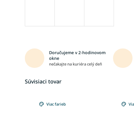
Doručujeme v 2-hodinovom
okne
nečakajte na kuriéra celý deň
Súvisiaci tovar
Viac farieb
Via