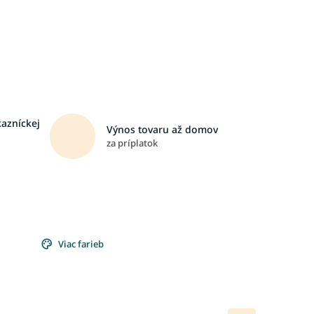
kazníckej
Výnos tovaru až domov
za príplatok
Viac farieb