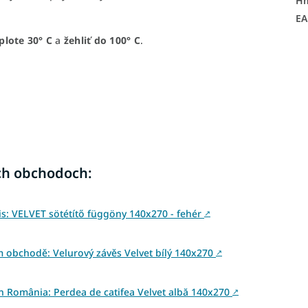
H
E
plote 30
° C
a
žehliť do 100° C
.
ch obchodoch:
: VELVET sötétítő függöny 140x270 - fehér
↗
 obchodě: Velurový závěs Velvet bílý 140x270
↗
din România: Perdea de catifea Velvet albă 140x270
↗