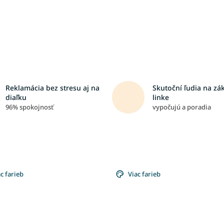
Reklamácia bez stresu aj na
Skutoční ľudia na zá
diaľku
linke
96% spokojnosť
vypočujú a poradia
c farieb
Viac farieb