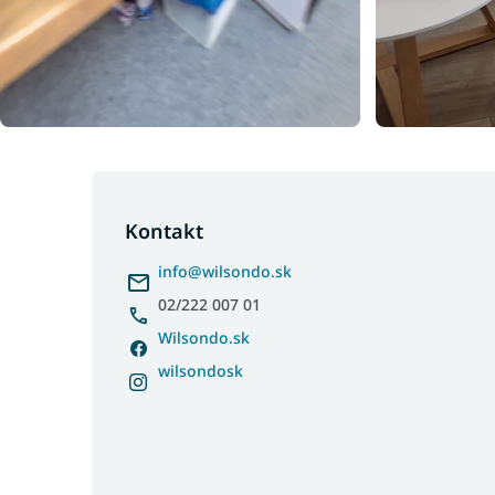
Z
á
p
Kontakt
ä
info
@
wilsondo.sk
t
i
02/222 007 01
e
Wilsondo.sk
wilsondosk