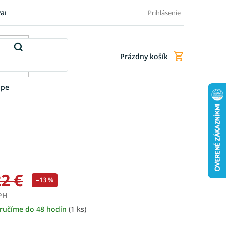
varu
Pre firmy
Blog
FAQ - Najčastejšie otázky
Doprava a
Prihlásenie
Prázdny košík
Nákupný
košík
upe
2 €
–13 %
PH
ručíme do 48 hodín
(1 ks)