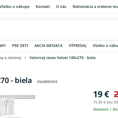
Všetko o nákupe
Kontakt
O nás
Reklamácia a vrátenie to
NKY
PRE DETI
AKCIA MESIACA
VÝPREDAJ
Všetko o nák
sy a záclony
Velúrový záves Velvet 140x270 - biela
70 - biela
SN63899/BIE
19 €
2
15,45 € bez D
Skladom | Do
Jednotková
cena: