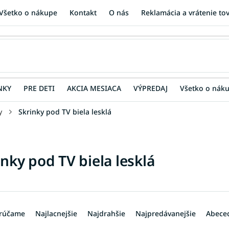
Všetko o nákupe
Kontakt
O nás
Reklamácia a vrátenie to
NKY
PRE DETI
AKCIA MESIACA
VÝPREDAJ
Všetko o nák
y
Skrinky pod TV biela lesklá
inky pod TV biela lesklá
rúčame
Najlacnejšie
Najdrahšie
Najpredávanejšie
Abece