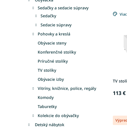
e
Sedačky a sedacie súpravy
V
n
ý
Viac
i
Sedačky
p
e
Sedacie súpravy
i
p
s
r
Pohovky a kreslá
p
o
Obývacie steny
r
d
o
u
Konferenčné stolíky
d
k
Príručné stolíky
u
t
TV stolíky
k
o
t
v
Obývacie izby
TV stol
o
Vitríny, knižnice, police, regály
v
113 €
Komody
Taburetky
Kolekcie do obývačky
Výpre
Detský nábytok