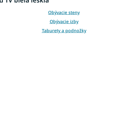
d TV biela lesklá
Obývacie steny
Obývacie izby
Taburety a podnožky
TV stolíky čierne
a
Moderné tv stolíky