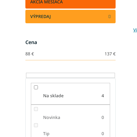
AKCIA MESIACA
VÝPREDAJ
Vi
Cena
88
€
137
€
Na sklade
4
Novinka
0
Tip
0