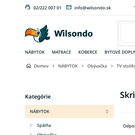
Prejsť
02/222 007 01
info@wilsondo.sk
na
obsah
NÁBYTOK
MATRACE
KOBERCE
BYTOVÉ DOPL
Domov
NÁBYTOK
Obývačka
TV stolík
B
o
č
Preskočiť
Skr
n
Kategórie
kategórie
ý
p
NÁBYTOK
a
R
n
a
Spálňa
Odpo
e
d
l
Obývačka