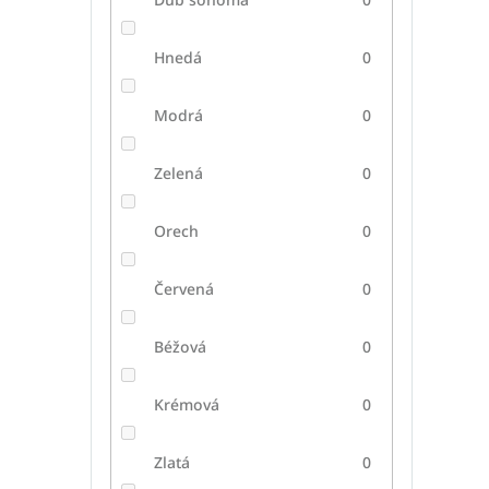
Hnedá
0
Modrá
0
Zelená
0
Orech
0
Červená
0
Béžová
0
Krémová
0
Zlatá
0