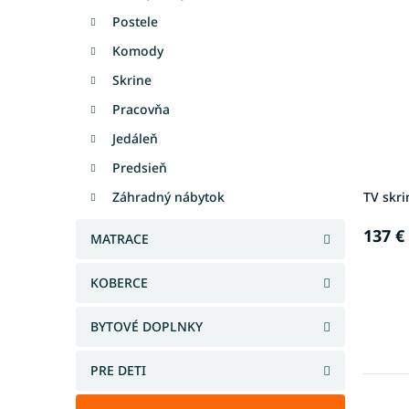
Postele
Komody
Skrine
Pracovňa
Jedáleň
Predsieň
Záhradný nábytok
TV skri
137 €
MATRACE
KOBERCE
BYTOVÉ DOPLNKY
PRE DETI