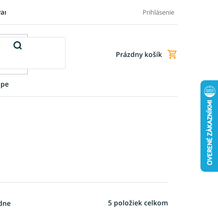
varu
Pre firmy
Blog
FAQ - Najčastejšie otázky
Doprava a
Prihlásenie
Prázdny košík
Nákupný
košík
upe
5
položiek celkom
dne