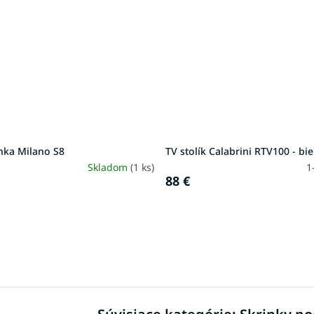
nka Milano S8
TV stolík Calabrini RTV100 - bie
Skladom
(1 ks)
1
88 €
O
v
l
á
d