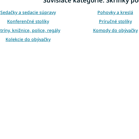
Súvisiace kategórie: Skrinky po
a
c
i
Sedačky a sedacie súpravy
Pohovky a kreslá
e
Konferenčné stolíky
Príručné stolíky
p
r
tríny, knižnice, police, regály
Komody do obývačky
v
Kolekcie do obývačky
k
y
TV stolík masív
TV stolíky biele
v
ý
TV stolíky dub
TV stolíky dub sonom
p
i
s
u