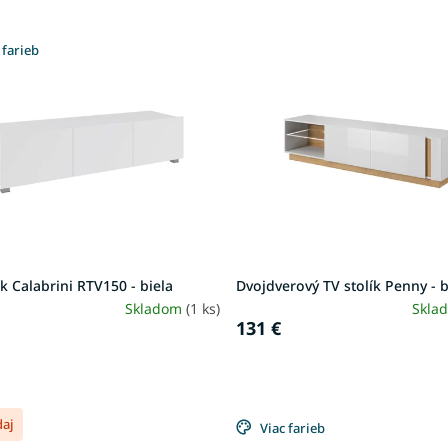
 farieb
ík Calabrini RTV150 - biela
Dvojdverový TV stolík Penny - b
Skladom
(1 ks)
Skla
131 €
daj
Viac farieb