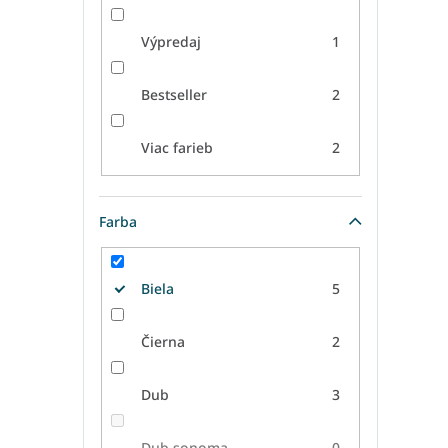
Výpredaj
1
Bestseller
2
Viac farieb
2
Farba
Biela
5
Čierna
2
Dub
3
Dub sonoma
0