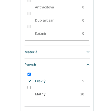
Antracitová
0
Dub artisan
0
Kašmír
0
Materiál
Povrch
Lesklý
5
Matný
20