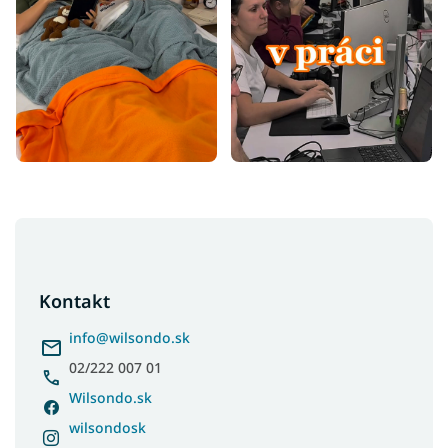
Z
á
p
ä
Kontakt
t
i
info
@
wilsondo.sk
e
02/222 007 01
Wilsondo.sk
wilsondosk