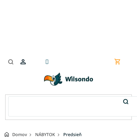
Prejsť
na
obsah
Nákupn
košík
Domov
NÁBYTOK
Predsieň