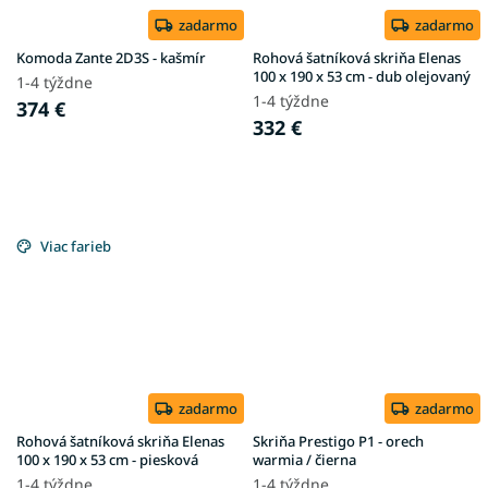
zadarmo
zadarmo
Komoda Zante 2D3S - kašmír
Rohová šatníková skriňa Elenas
100 x 190 x 53 cm - dub olejovaný
1-4 týždne
1-4 týždne
374 €
332 €
Viac farieb
zadarmo
zadarmo
Rohová šatníková skriňa Elenas
Skriňa Prestigo P1 - orech
100 x 190 x 53 cm - piesková
warmia / čierna
1-4 týždne
1-4 týždne