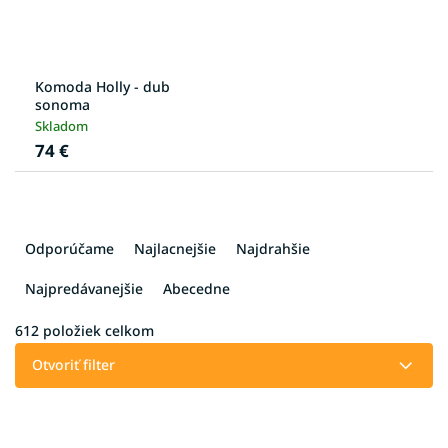
Komoda Holly - dub
sonoma
Skladom
74 €
R
a
Odporúčame
Najlacnejšie
Najdrahšie
d
e
Najpredávanejšie
Abecedne
n
i
612
položiek celkom
e
Otvoriť filter
p
r
V
o
ý
d