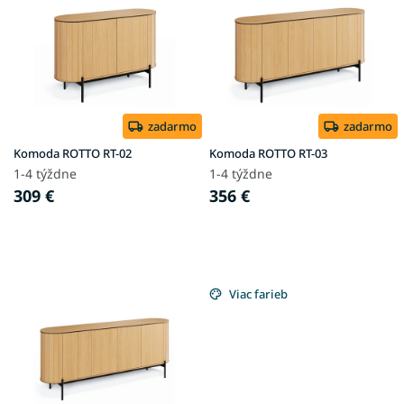
p
u
i
k
s
t
p
o
r
v
o
d
zadarmo
zadarmo
u
Komoda ROTTO RT-02
Komoda ROTTO RT-03
k
1-4 týždne
1-4 týždne
t
309 €
356 €
o
v
Viac farieb