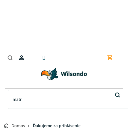
Prejsť
na
obsah
Nákupn
košík
Domov
Ďakujeme za prihlásenie