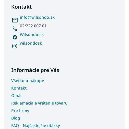
ä
Kontakt
t
i
info
@
wilsondo.sk
e
02/222 007 01
Wilsondo.sk
wilsondosk
Informácie pre Vás
Všetko o nákupe
Kontakt
O nás
Reklamácia a vrátenie tovaru
Pre firmy
Blog
FAQ - Najčastejšie otázky