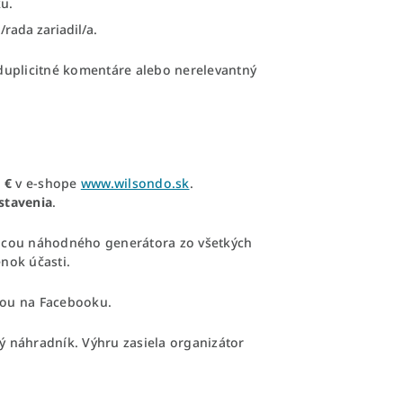
u.
rada zariadil/a.
 duplicitné komentáre alebo nerelevantný
 €
v e-shope
www.wilsondo.sk
.
stavenia
.
ou náhodného generátora zo všetkých
nok účasti.
ou na Facebooku.
ý náhradník. Výhru zasiela organizátor