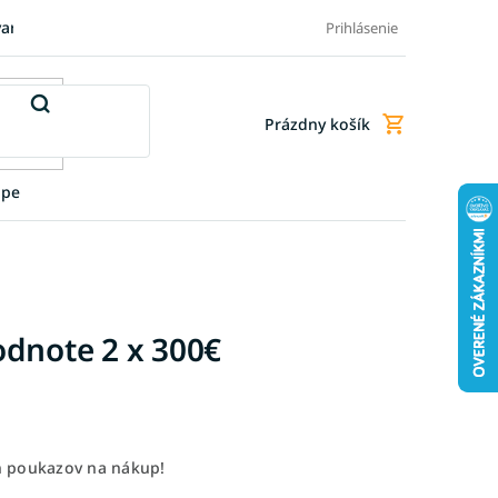
varu
Pre firmy
Blog
FAQ - Najčastejšie otázky
Doprava a
Prihlásenie
Prázdny košík
Nákupný
košík
upe
odnote 2 x 300€
ch poukazov na nákup!