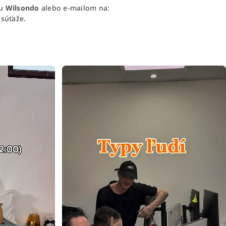
ku
Wilsondo
alebo e-mailom na:
 súťaže.