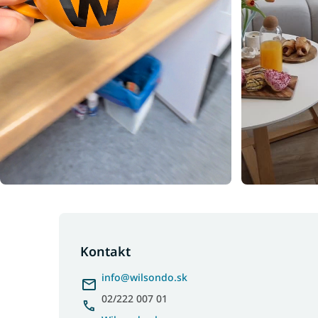
Z
á
p
Kontakt
ä
info
@
wilsondo.sk
t
i
02/222 007 01
e