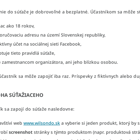
nie do súťaže je dobrovoľné a bezplatné. Účastníkom sa môže st
ac ako 18 rokov,
oručovaciu adresu na území Slovenskej republiky,
tívny účet na sociálnej sieti Facebook,
tuje tieto pravidlá súťaže,
je zamestnancom organizátora, ani jeho blízkou osobou.
častník sa môže zapojiť iba raz. Príspevky z fiktívnych alebo d
OHA SÚŤAŽIACEHO
ík sa zapojí do súťaže nasledovne:
avštívi web
www.wilsondo.sk
a vyberie si jeden produkt, ktorý by s
robí
screenshot
stránky s týmto produktom (napr. produktová strá