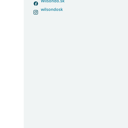
Wilsondo.sk
wilsondosk