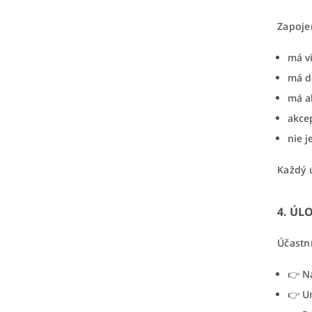
Zapoje
má vi
má d
má ak
akcep
nie 
Každý ú
4. ÚL
Účastn
👉 N
👉 U