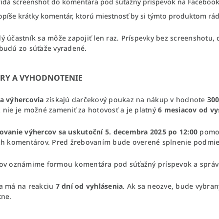
ridá screenshot do komentára pod súťažný príspevok na Facebook
píše krátky komentár, ktorú miestnosť by si týmto produktom rád/
dý účastník sa môže zapojiť len raz. Príspevky bez screenshotu,
budú zo súťaže vyradené.
HRY A VYHODNOTENIE
a výhercovia
získajú darčekový poukaz na nákup v hodnote
300
 nie je možné zameniť za hotovosť a je platný
6 mesiacov od vy
ovanie výhercov sa uskutoční 5. decembra 2025 po 12:00
pomoc
ch komentárov. Pred žrebovaním bude overené splnenie podmie
ov oznámime formou komentára pod súťažný príspevok a správ
a má na reakciu
7 dní od vyhlásenia
. Ak sa neozve, bude vybran
tne.