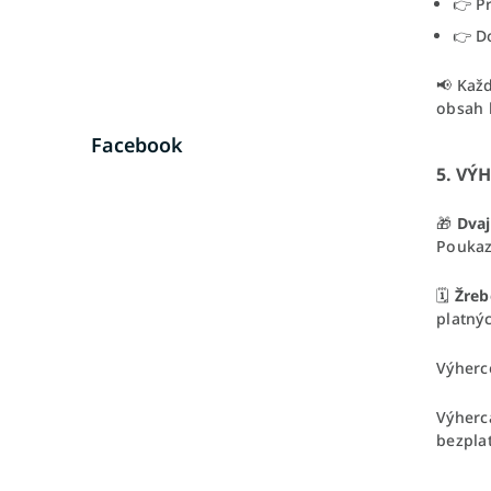
👉 P
👉 Do
📢 Kaž
obsah 
Facebook
5. VÝ
🎁
Dvaj
Poukaz
🗓
Žreb
platný
Výherc
Výherc
bezpla