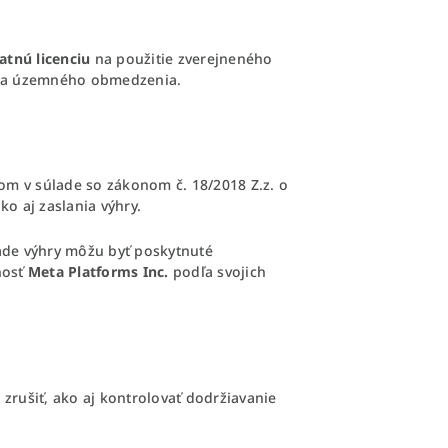
tnú licenciu
na použitie zverejneného
o a územného obmedzenia.
om v súlade so zákonom č. 18/2018 Z.z. o
o aj zaslania výhry.
pade výhry môžu byť poskytnuté
nosť
Meta Platforms Inc.
podľa svojich
 zrušiť, ako aj kontrolovať dodržiavanie