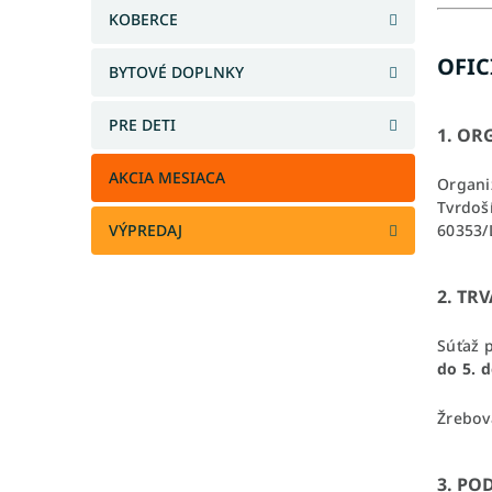
KOBERCE
OFIC
BYTOVÉ DOPLNKY
PRE DETI
1. OR
AKCIA MESIACA
Organi
Tvrdoší
60353/L
VÝPREDAJ
2. TR
Súťaž 
do 5. 
Žrebov
3. PO