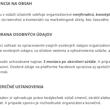
CENCIA NA OBSAH
u v súťaži účastník udeľuje organizátorovi
nevýhradnú, bezodpla
 (screenshot a komentár) na marketingové účely, bez časovéh
CHRANA OSOBNÝCH ÚDAJOV
aci súhlasí so spracovaním svojich osobných údajov organizátor
e osobných údajov, za účelom vedenia a vyhodnotenia súťaže, ak
budú uchovávané najviac
3 mesiace po ukončení súťaže
. V prí
vcovi. Osobné údaje na platforme Facebook spracúva aj spoloč
enok.
VEREČNÉ USTANOVENIA
átor si vyhradzuje právo kedykoľvek súťaž zmeniť, skrátiť alebo
iel. V prípade sporov je rozhodnutie organizátora konečné.