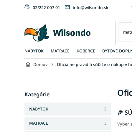
Prejsť
02/222 007 01
info@wilsondo.sk
na
obsah
NÁBYTOK
MATRACE
KOBERCE
BYTOVÉ DOPL
Domov
Oficiálne pravidlá súťaže o nákup v 
B
o
č
Preskočiť
Ofi
n
Kategórie
kategórie
ý
p
NÁBYTOK
a
🎉 S
n
MATRACE
e
Vyber 
l