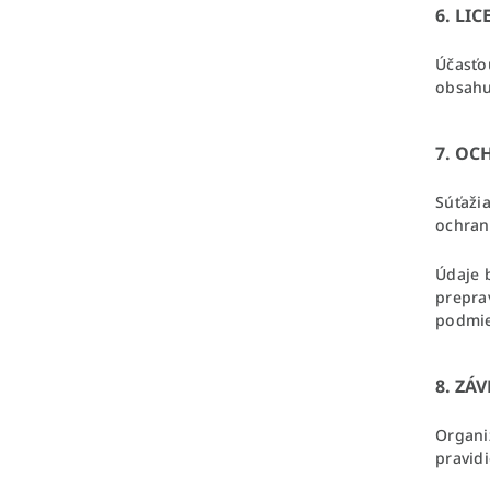
6. LI
Účasťo
obsahu
7. O
Súťaži
ochran
Údaje 
prepra
podmi
8. ZÁ
Organiz
pravid