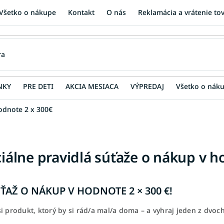
Všetko o nákupe
Kontakt
O nás
Reklamácia a vrátenie to
NKY
PRE DETI
AKCIA MESIACA
VÝPREDAJ
Všetko o nák
hodnote 2 x 300€
ciálne pravidlá súťaže o nákup v h
ÚŤAŽ O NÁKUP V HODNOTE 2 × 300 €!
si produkt, ktorý by si rád/a mal/a doma – a vyhraj jeden z dvo