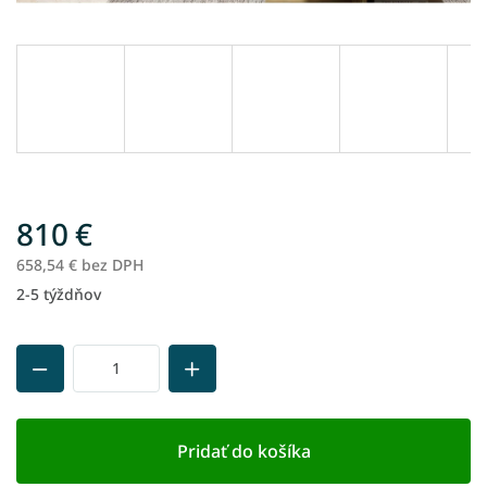
810 €
658,54 € bez DPH
2-5 týždňov
Jednotková
cena:
Pridať do košíka