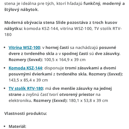
stena je ideálna pre tých, ktorí hľadajú
funkčný, moderný a
štýlový nábytok
.
Moderná obývacia stena Slide pozostáva z troch kusov
nábytku:
komoda KSZ-144, vitrína WSZ-100, TV stolík RTV-
180
Vitrína WSZ-100
:
v
hornej časti
sa nachádzajú
posuvné
dvere z tvrdeného skla
a v
spodnej časti
sú
dve zásuvky.
Rozmery (šxvxd):
100,5 x 164,9 x 39 cm
Komoda KSZ-144
:
disponuje
tromi zásuvkami a dvomi
posuvnými dvierkami
z
tvrdeného skla. Rozmery (šxvxd):
143,5 x 85,4 x 39 cm
TV stolík RTV-180
:
má
dve menšie zásuvky na jednej
strane
a zvyšnú časť tvorí
otvorený priestor
na
elektroniku
. Rozmery (šxvxd):
180,1 x 53,8 x 39 cm
Vlastnosti produktu:
Materiál: