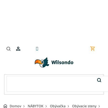
Prejsť
na
obsah
Nákupn
košík
Domov
NÁBYTOK
Obývačka
Obývacie steny