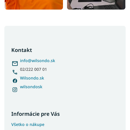
Z
á
p
ä
Kontakt
t
i
info
@
wilsondo.sk
e
02/222 007 01
Wilsondo.sk
wilsondosk
Informácie pre Vás
Všetko o nákupe