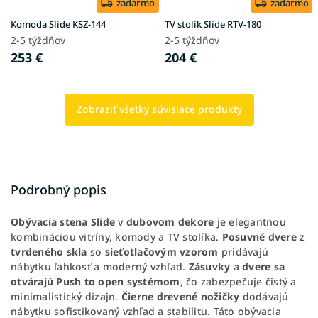
zadarmo
zadarmo
Komoda Slide KSZ-144
TV stolík Slide RTV-180
2-5 týždňov
2-5 týždňov
253 €
204 €
Zobraziť všetky súvisiace produkty
Podrobný popis
Obývacia stena Slide
v
dubovom dekore
je elegantnou
kombináciou vitríny, komody a TV stolíka.
Posuvné dvere
z
tvrdeného skla
so
sieťotlačovým vzorom
pridávajú
nábytku ľahkosť a moderný vzhľad.
Zásuvky
a
dvere sa
otvárajú Push to open systémom
, čo zabezpečuje čistý a
minimalistický dizajn.
Čierne drevené nožičky
dodávajú
nábytku sofistikovaný vzhľad a stabilitu. Táto obývacia