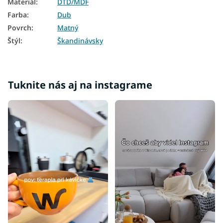
Materiál
:
DTD/MDF
Farba
:
Dub
Povrch
:
Matný
Štýl
:
Škandinávsky
Tuknite nás aj na instagrame