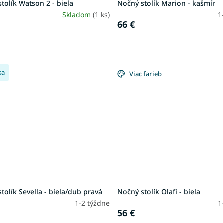
tolík Watson 2 - biela
Nočný stolík Marion - kašmír
Skladom
(1 ks)
1
66 €
ka
Viac farieb
tolík Sevella - biela/dub pravá
Nočný stolík Olafi - biela
1-2 týždne
1
56 €