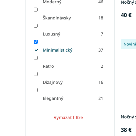
Moderný
46
Nočný s
40 €
Škandinávsky
18
Luxusný
7
Novin
Minimalistický
37
Retro
2
Dizajnový
16
Elegantný
21
Nočný s
Vymazať filtre
38 €