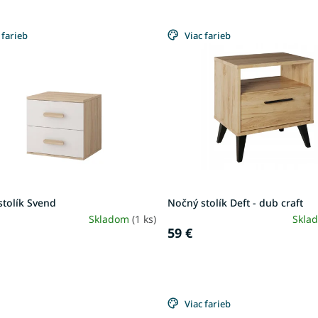
 farieb
Viac farieb
stolík Svend
Nočný stolík Deft - dub craft
Skladom
(1 ks)
Skla
59 €
Viac farieb