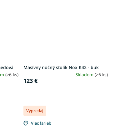
medová
Masívny nočný stolík Nox K42 - buk
om
(>6 ks)
Skladom
(>6 ks)
123 €
Výpredaj
Viac farieb