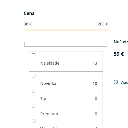
Cena
38
€
203
€
Nočný s
59 €
Na sklade
13
Viac
Novinka
10
Tip
0
Premium
0