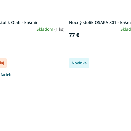
tolík Olafi - kašmír
Nočný stolík OSAKA 801 - kašm
Skladom
(1 ks)
Skla
77 €
daj
Novinka
 farieb