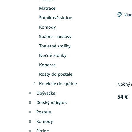
e
Matrace
V
n
ý
Viac
i
Šatníkové skrine
p
e
Komody
i
p
s
r
Spálne - zostavy
p
o
Toaletné stolíky
r
d
o
u
Nočné stolíky
d
k
Koberce
u
t
k
o
Rošty do postele
t
v
Kolekcie do spálne
Nočný 
o
v
Obývačka
54 €
Detský nábytok
Postele
Komody
Skrine