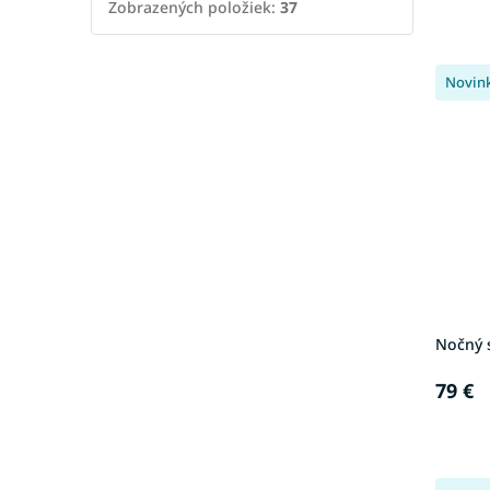
Zobrazených položiek:
37
Novin
Nočný s
79 €