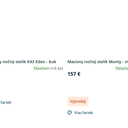
 nočný stolík K43 Eden - buk
Masívny nočný stolík Monty - 
Skladom
(>6 ks)
Sklad
157 €
Výpredaj
 farieb
Viac farieb