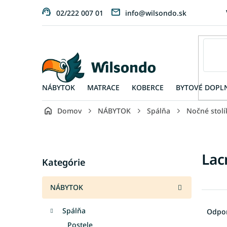
Prejsť
02/222 007 01
info@wilsondo.sk
na
obsah
NÁBYTOK
MATRACE
KOBERCE
BYTOVÉ DOPL
Domov
NÁBYTOK
Spálňa
Nočné stolí
B
o
č
Preskočiť
Lac
n
Kategórie
kategórie
ý
p
NÁBYTOK
a
R
n
a
Spálňa
Odpo
e
d
l
Postele