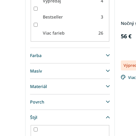
Výpredaj
4
Bestseller
3
Nočný s
Viac farieb
26
56 €
Farba
Výpre
Masív
Viac
Materiál
Povrch
Štýl