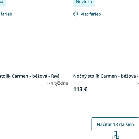
ka
Novinka
 farieb
Viac farieb
tolík Carmen - béžová - ľavá
Nočný stolík Carmen - béžová -
1-4 týždne
1
113 €
Načítať 13 ďalších
S
1
2
t