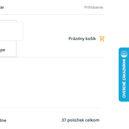
varu
Pre firmy
Blog
FAQ - Najčastejšie otázky
Doprava a
Prihlásenie
Prázdny košík
Nákupný
košík
upe
37
položiek celkom
dne