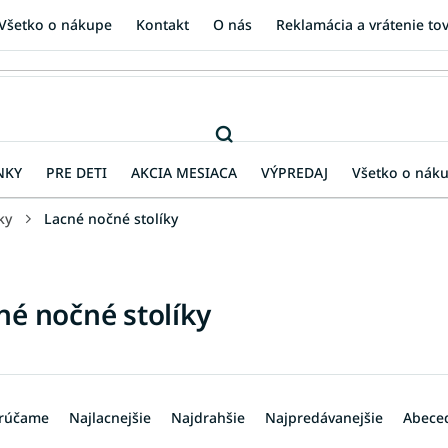
Všetko o nákupe
Kontakt
O nás
Reklamácia a vrátenie to
NKY
PRE DETI
AKCIA MESIACA
VÝPREDAJ
Všetko o nák
ky
Lacné nočné stolíky
né nočné stolíky
rúčame
Najlacnejšie
Najdrahšie
Najpredávanejšie
Abece