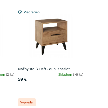
Viac farieb
Nočný stolík Deft - dub lancelot
dom
(2 ks)
Skladom
(>6 ks)
59 €
Výpredaj