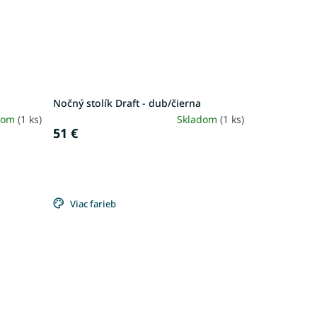
Nočný stolík Draft - dub/čierna
dom
(1 ks)
Skladom
(1 ks)
51 €
Viac farieb