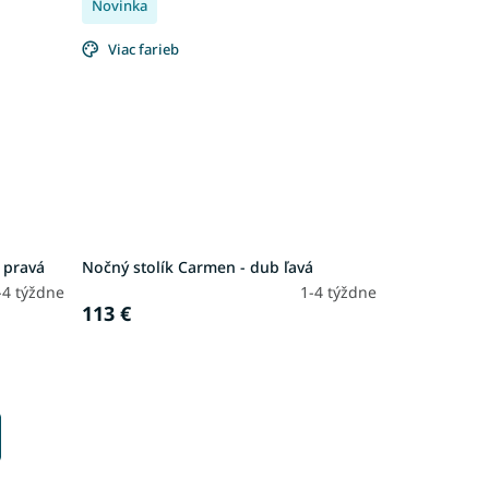
Novinka
Viac farieb
 pravá
Nočný stolík Carmen - dub ľavá
-4 týždne
1-4 týždne
113 €