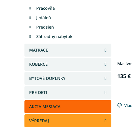
Pracovňa
Jedáleň
Predsieň
Záhradný nábytok
MATRACE
Masívny
KOBERCE
135 €
BYTOVÉ DOPLNKY
PRE DETI
Viac
AKCIA MESIACA
VÝPREDAJ