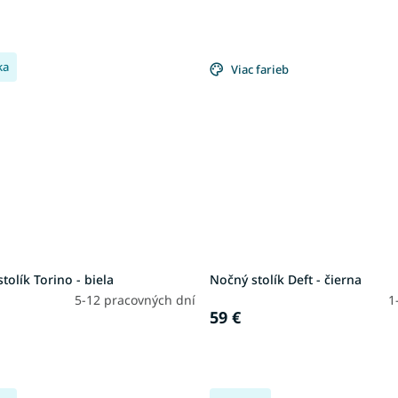
ka
Viac farieb
tolík Torino - biela
Nočný stolík Deft - čierna
5-12 pracovných dní
1
59 €