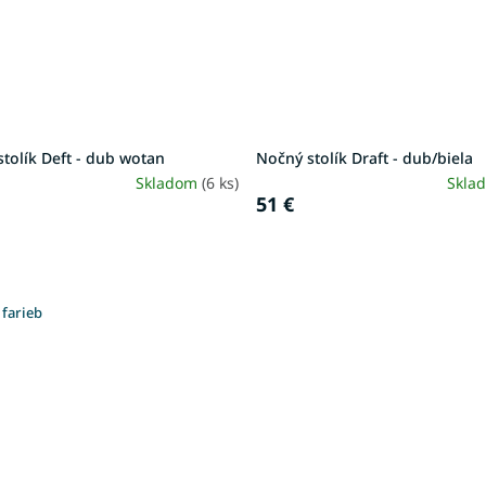
tolík Deft - dub wotan
Nočný stolík Draft - dub/biela
Skladom
(6 ks)
Skla
51 €
 farieb