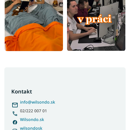
Z
á
p
ä
Kontakt
t
i
info
@
wilsondo.sk
e
02/222 007 01
Wilsondo.sk
wilsondosk