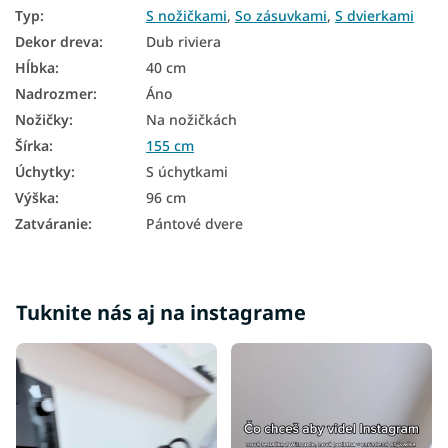
Typ
:
S nožičkami
,
So zásuvkami
,
S dvierkami
Dekor dreva
:
Dub riviera
Hĺbka
:
40 cm
Nadrozmer
:
Áno
Nožičky
:
Na nožičkách
Šírka
:
155 cm
Úchytky
:
S úchytkami
Výška
:
96 cm
Zatváranie
:
Pántové dvere
Tuknite nás aj na instagrame