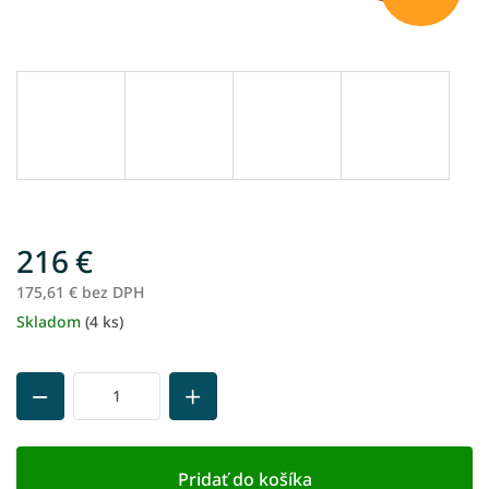
216 €
175,61 € bez DPH
Skladom
(4 ks)
Jednotková
cena:
Pridať do košíka