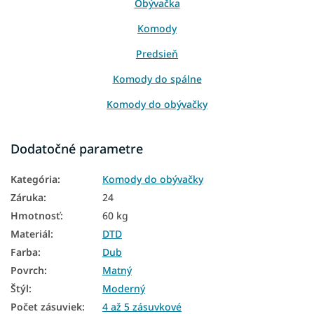
Obývačka
Komody
Predsieň
Komody do spálne
Komody do obývačky
Komody do predsiene
Dodatočné parametre
Kolekcia SKY
Kategória
:
Komody do obývačky
Komody dub
Záruka
:
24
Moderné komody
Hmotnosť
:
60 kg
Materiál
:
DTD
Komody na nožičkách
Farba
:
Dub
Zásuvkové komody
Povrch
:
Matný
Moderné komody do obývačky
Štýl
:
Moderný
Počet zásuviek
:
4 až 5 zásuvkové
Moderné komody do spálne