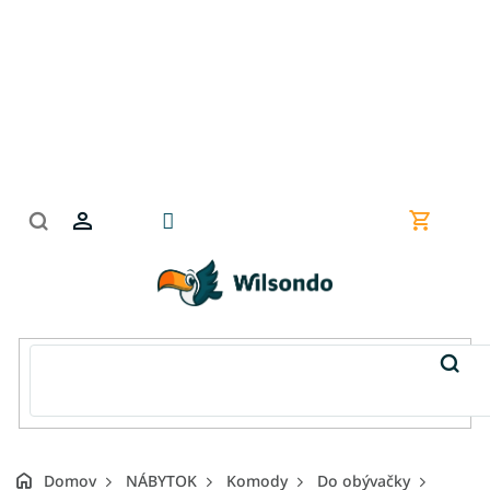
Prejsť
na
obsah
Nákupn
košík
Domov
NÁBYTOK
Komody
Do obývačky