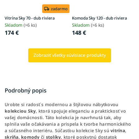
zadarmo
Vitrína Sky 70 - dub riviera
Komoda Sky 120 - dub riviera
Skladom
(>6 ks)
Skladom
(>6 ks)
174 €
148 €
Zobraziť všetky súvisiace produkty
Podrobný popis
Urobte si radosť s modernou a štýlovou nábytkovou
kolekciou Sky
, ktorá spojuje eleganciu a praktickosť vo
vašej domácnosti. Táto kolekcia je navrhnutá tak, aby
splnila vaše očakávania a prispela k tvorbe harmonického
a súčasného interiéru. Súčasťou kolekcie Sky sú
vitrína
,
skriňa
,
komody
či
stolíky
, ktoré poskytnú dostatok