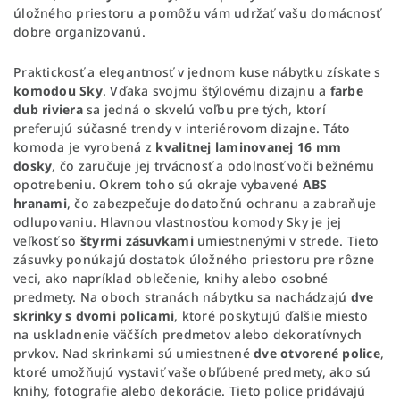
úložného priestoru a pomôžu vám udržať vašu domácnosť
dobre organizovanú.
Praktickosť a elegantnosť v jednom kuse nábytku získate s
komodou Sky
. Vďaka svojmu štýlovému dizajnu a
farbe
dub riviera
sa jedná o skvelú voľbu pre tých, ktorí
preferujú súčasné trendy v interiérovom dizajne. Táto
komoda je vyrobená z
kvalitnej laminovanej 16 mm
dosky
, čo zaručuje jej trvácnosť a odolnosť voči bežnému
opotrebeniu. Okrem toho sú okraje vybavené
ABS
hranami
, čo zabezpečuje dodatočnú ochranu a zabraňuje
odlupovaniu. Hlavnou vlastnosťou komody Sky je jej
veľkosť so
štyrmi zásuvkami
umiestnenými v strede. Tieto
zásuvky ponúkajú dostatok úložného priestoru pre rôzne
veci, ako napríklad oblečenie, knihy alebo osobné
predmety. Na oboch stranách nábytku sa nachádzajú
dve
skrinky s dvomi policami
, ktoré poskytujú ďalšie miesto
na uskladnenie väčších predmetov alebo dekoratívnych
prvkov. Nad skrinkami sú umiestnené
dve otvorené police
,
ktoré umožňujú vystaviť vaše obľúbené predmety, ako sú
knihy, fotografie alebo dekorácie. Tieto police pridávajú