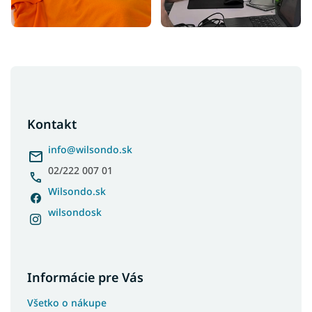
Z
á
p
ä
Kontakt
t
i
info
@
wilsondo.sk
e
02/222 007 01
Wilsondo.sk
wilsondosk
Informácie pre Vás
Všetko o nákupe