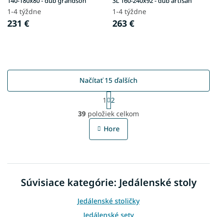
140-180x80 - dub grandson
3L 160-240x92 - dub artisan
1-4 týždne
1-4 týždne
231 €
263 €
Načítať 15 ďalších
S
1
2
t
O
r
39
položiek celkom
v
á
l
n
Hore
á
k
o
d
v
a
a
c
n
i
i
Súvisiace kategórie: Jedálenské stoly
e
e
p
r
Jedálenské stoličky
v
Jedálenské sety