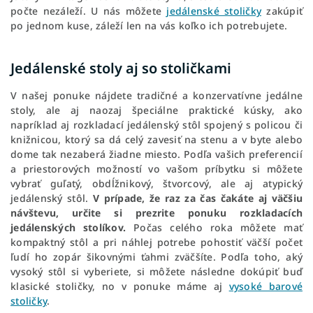
počte nezáleží. U nás môžete
jedálenské stoličky
zakúpiť
po jednom kuse, záleží len na vás koľko ich potrebujete.
Jedálenské stoly aj so stoličkami
V našej ponuke nájdete tradičné a konzervatívne jedálne
stoly, ale aj naozaj špeciálne praktické kúsky, ako
napríklad aj rozkladací jedálenský stôl spojený s policou či
knižnicou, ktorý sa dá celý zavesiť na stenu a v byte alebo
dome tak nezaberá žiadne miesto. Podľa vašich preferencií
a priestorových možností vo vašom príbytku si môžete
vybrať guľatý, obdĺžnikový, štvorcový, ale aj atypický
jedálenský stôl.
V prípade, že raz za čas čakáte aj väčšiu
návštevu, určite si prezrite ponuku rozkladacích
jedálenských stolíkov.
Počas celého roka môžete mať
kompaktný stôl a pri náhlej potrebe pohostiť väčší počet
ľudí ho zopár šikovnými ťahmi zväčšíte. Podľa toho, aký
vysoký stôl si vyberiete, si môžete následne dokúpiť buď
klasické stoličky, no v ponuke máme aj
vysoké barové
stoličky
.