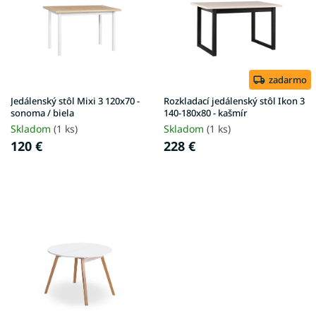
i
s
p
r
o
d
zadarmo
u
Jedálenský stôl Mixi 3 120x70 -
Rozkladací jedálenský stôl Ikon 3
k
sonoma / biela
140-180x80 - kašmír
t
Skladom
(1 ks)
Skladom
(1 ks)
o
120 €
228 €
v