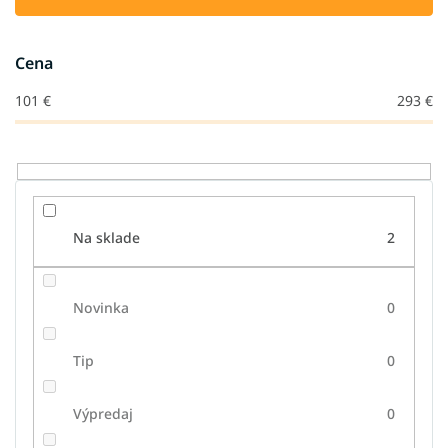
p
r
o
Cena
d
u
101
€
293
€
k
t
o
v
Na sklade
2
Novinka
0
Tip
0
Výpredaj
0