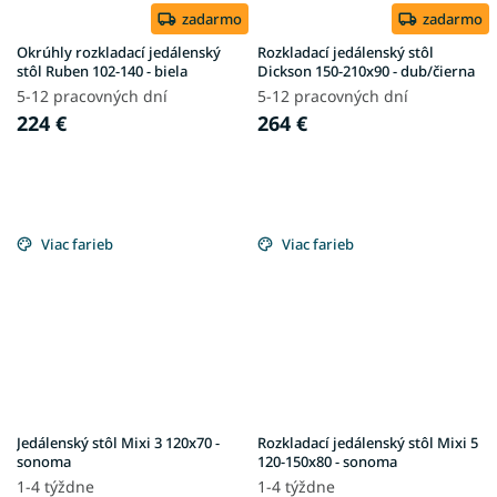
zadarmo
zadarmo
Okrúhly rozkladací jedálenský
Rozkladací jedálenský stôl
stôl Ruben 102-140 - biela
Dickson 150-210x90 - dub/čierna
5-12 pracovných dní
5-12 pracovných dní
224 €
264 €
Viac farieb
Viac farieb
Jedálenský stôl Mixi 3 120x70 -
Rozkladací jedálenský stôl Mixi 5
sonoma
120-150x80 - sonoma
1-4 týždne
1-4 týždne