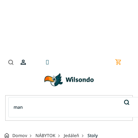
Prejsť
na
obsah
Nákupn
košík
Domov
NÁBYTOK
Jedáleň
Stoly