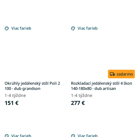
Viac farieb
Viac farieb
zadarmo
Okrúhly jedálenský stôl Poli 2
Rozkladací jedálenský stôl 4 Ikon
100 - dub grandson
140-180x80 - dub artisan
1-4 týždne
1-4 týždne
151 €
277 €
Viac farieb
Viac farieb