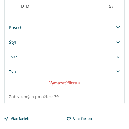
DTD
57
Povrch
Štýl
Tvar
Typ
Vymazať filtre
Zobrazených položiek:
39
V
ý
Viac farieb
Viac farieb
p