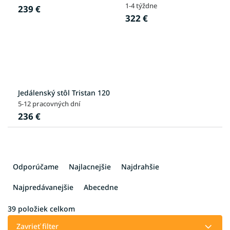
1-4 týždne
239 €
322 €
Jedálenský stôl Tristan 120
5-12 pracovných dní
236 €
R
a
Odporúčame
Najlacnejšie
Najdrahšie
d
e
Najpredávanejšie
Abecedne
n
i
39
položiek celkom
e
Zavrieť filter