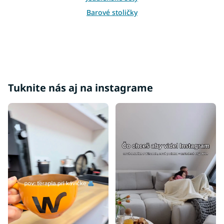
k
y
Barové stoličky
v
ý
p
i
s
u
Tuknite nás aj na instagrame