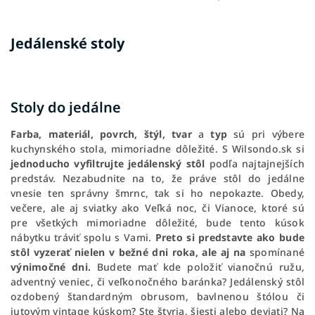
Jedálenské stoly
Stoly do jedálne
Farba, materiál, povrch, štýl, tvar
a
typ
sú pri výbere
kuchynského stola, mimoriadne dôležité. S Wilsondo.sk si
jednoducho vyfiltrujte jedálenský stôl
podľa najtajnejších
predstáv. Nezabudnite na to, že práve stôl do jedálne
vnesie ten správny šmrnc, tak si ho nepokazte. Obedy,
večere, ale aj sviatky ako Veľká noc, či Vianoce, ktoré sú
pre všetkých mimoriadne dôležité, bude tento kúsok
nábytku tráviť spolu s Vami.
Preto si predstavte ako bude
stôl vyzerať nielen v bežné dni roka, ale aj
na
spomínané
výnimočné dni.
Budete mať kde položiť vianočnú ružu,
adventný veniec, či veľkonočného baránka? Jedálenský stôl
ozdobený štandardným obrusom, bavlnenou štólou či
jutovým vintage kúskom? Ste štyria, šiesti alebo deviati? Na