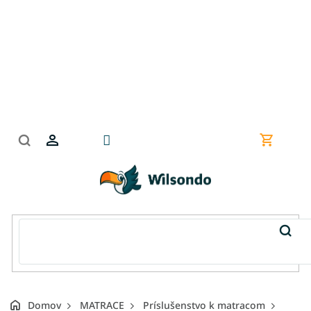
Prejsť
na
obsah
Nákupn
košík
Domov
MATRACE
Príslušenstvo k matracom