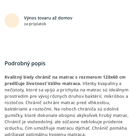
Výnos tovaru až domov
za príplatok
Podrobný popis
Kvalitný biely chránič na matrac s rozmerom 120x60 cm
predlžuje životnosť Vášho matraca.
Všetky kvapaliny a
nečistoty, ktoré sa vpijú a prichytia na matrac sú ideálnym
prostredím pre vývoj rôznych druhov baktérií, mikróbov a
roztočov. Chránič ochráni matrac pred vlhkosťou,
baktériami a roztočmi. Na rohoch chrániča sú odolné
gumičky
, ktoré dokonale obopnú akýkoľvek hrubý matrac.
Chránič je vodeodolný, ale súčasne neblokuje prúdenie
vzduchu, čím umožňuje matracu dýchať. Chránič pomáha
udržiavať optimálnu hygienu matraca.