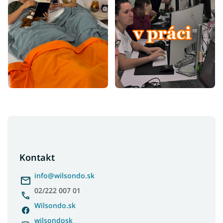
Z
á
p
ä
Kontakt
t
i
info
@
wilsondo.sk
e
02/222 007 01
Wilsondo.sk
wilsondosk