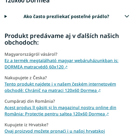
120x60 Dormea
Ako často prezliekať posteľné prádlo?
Produkt predávame aj v ďalších našich
obchodoch:
Magyarországról vásárol?
Ez a termék megtalálható magyar webáruházunkban is:
DORMEA matracvédő 60x120
↗
Nakupujete z Česka?
Tento produkt najdete i v našem českém internetovém
obchodě: Chránič na matraci 120x60 Dormea
↗
Cumpărați din România?
Acest produs îl găsiți și în magazinul nostru online din
România: Protecție pentru saltea 120x60 Dormea
↗
Kupujete iz Hrvatske?
Ovaj proizvod možete pronaći i u našoj hrvatskoj