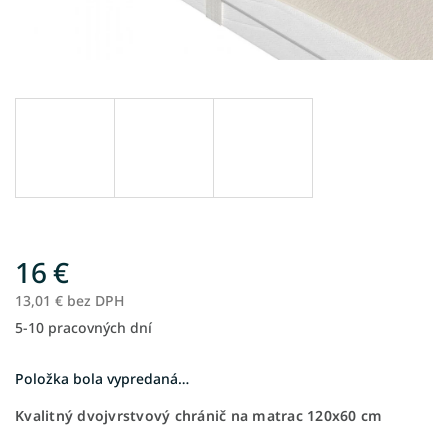
16 €
13,01 € bez DPH
5-10 pracovných dní
Jednotková
cena:
Položka bola vypredaná…
Kvalitný dvojvrstvový chránič na matrac 120x60 cm