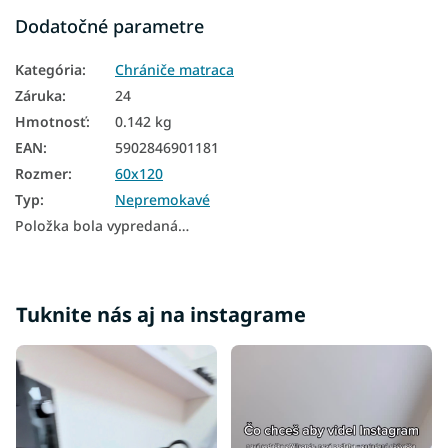
Dodatočné parametre
Kategória
:
Chrániče matraca
Záruka
:
24
Hmotnosť
:
0.142 kg
EAN
:
5902846901181
Rozmer
:
60x120
Typ
:
Nepremokavé
Položka bola vypredaná…
Tuknite nás aj na instagrame