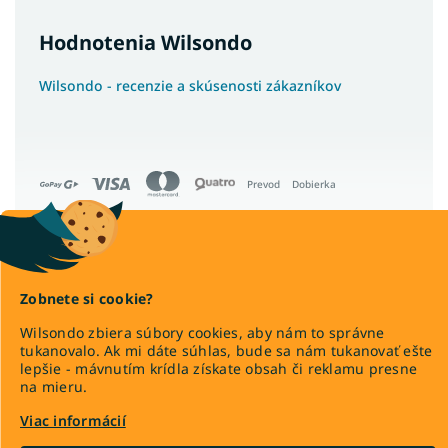
Hodnotenia Wilsondo
Wilsondo - recenzie a skúsenosti zákazníkov
Prevod
Dobierka
Copyright 2026
Wilsondo.sk
Zobnete si cookie?
. Všetky práva vyhradené.
Upraviť nastavenie cookies
Wilsondo zbiera súbory cookies, aby nám to správne
tukanovalo. Ak mi dáte súhlas, bude sa nám tukanovať ešte
lepšie - mávnutím krídla získate obsah či reklamu presne
na mieru.
Viac informácií
Vytvoril Shoptet Premium