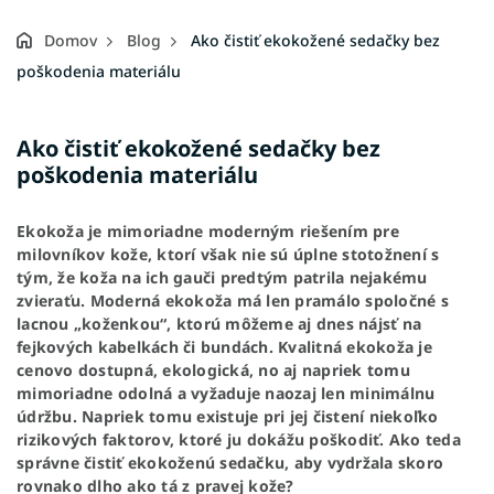
Domov
Blog
Ako čistiť ekokožené sedačky bez
poškodenia materiálu
Ako čistiť ekokožené sedačky bez
poškodenia materiálu
Ekokoža je mimoriadne moderným riešením pre
milovníkov kože, ktorí však nie sú úplne stotožnení s
tým, že koža na ich gauči predtým patrila nejakému
zvieraťu. Moderná ekokoža má len pramálo spoločné s
lacnou „koženkou“, ktorú môžeme aj dnes nájsť na
fejkových kabelkách či bundách. Kvalitná ekokoža je
cenovo dostupná, ekologická, no aj napriek tomu
mimoriadne odolná a vyžaduje naozaj len minimálnu
údržbu. Napriek tomu existuje pri jej čistení niekoľko
rizikových faktorov, ktoré ju dokážu poškodiť. Ako teda
správne čistiť ekokoženú sedačku, aby vydržala skoro
rovnako dlho ako tá z pravej kože?