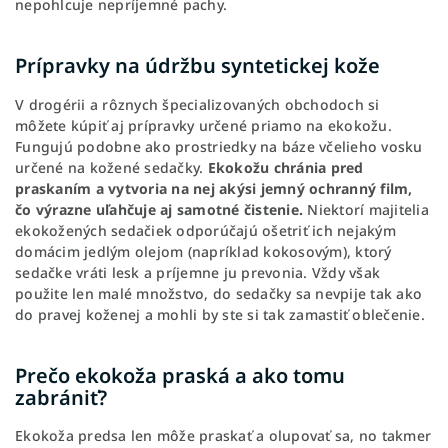
nepohlcuje nepríjemné pachy.
Prípravky na údržbu syntetickej kože
V drogérii a rôznych špecializovaných obchodoch si
môžete kúpiť aj prípravky určené priamo na ekokožu.
Fungujú podobne ako prostriedky na báze včelieho vosku
určené na kožené sedačky.
Ekokožu chránia pred
praskaním a vytvoria na nej akýsi jemný ochranný film,
čo výrazne uľahčuje aj samotné čistenie.
Niektorí majitelia
ekokožených sedačiek odporúčajú ošetriť ich nejakým
domácim jedlým olejom (napríklad kokosovým), ktorý
sedačke vráti lesk a príjemne ju prevonia. Vždy však
použite len malé množstvo, do sedačky sa nevpije tak ako
do pravej koženej a mohli by ste si tak zamastiť oblečenie.
Prečo ekokoža praská a ako tomu
zabrániť?
Ekokoža predsa len môže praskať a olupovať sa, no takmer