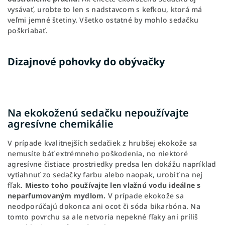
vysávať, urobte to len s nadstavcom s kefkou, ktorá má
veľmi jemné štetiny. Všetko ostatné by mohlo sedačku
poškriabať.
Dizajnové pohovky do obývačky
Na ekokoženú sedačku nepoužívajte
agresívne chemikálie
V prípade kvalitnejších sedačiek z hrubšej ekokože sa
nemusíte báť extrémneho poškodenia, no niektoré
agresívne čistiace prostriedky predsa len dokážu napríklad
vytiahnuť zo sedačky farbu alebo naopak, urobiť na nej
fľak.
Miesto toho používajte len vlažnú vodu ideálne s
neparfumovaným mydlom.
V prípade ekokože sa
neodporúčajú dokonca ani ocot či sóda bikarbóna. Na
tomto povrchu sa ale netvoria nepekné fľaky ani príliš