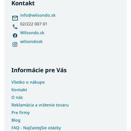
Kontakt
t
i
info
@
wilsondo.sk
e
02/222 007 01
Wilsondo.sk
wilsondosk
Informácie pre Vás
Všetko o nákupe
Kontakt
O nás
Reklamácia a vrátenie tovaru
Pre firmy
Blog
FAQ - Najčastejšie otázky