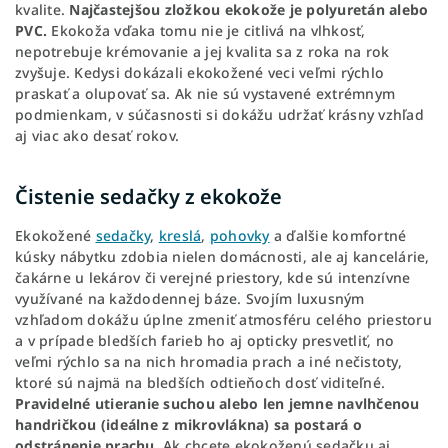
kvalite.
Najčastejšou zložkou ekokože je polyuretán alebo
PVC.
Ekokoža vďaka tomu nie je citlivá na vlhkosť,
nepotrebuje krémovanie a jej kvalita sa z roka na rok
zvyšuje. Kedysi dokázali ekokožené veci veľmi rýchlo
praskať a olupovať sa. Ak nie sú vystavené extrémnym
podmienkam, v súčasnosti si dokážu udržať krásny vzhľad
aj viac ako desať rokov.
Čistenie sedačky z ekokože
Ekokožené
sedačky
,
kreslá
,
pohovky
a ďalšie komfortné
kúsky nábytku zdobia nielen domácnosti, ale aj kancelárie,
čakárne u lekárov či verejné priestory, kde sú intenzívne
využívané na každodennej báze. Svojím luxusným
vzhľadom dokážu úplne zmeniť atmosféru celého priestoru
a v prípade bledších farieb ho aj opticky presvetliť, no
veľmi rýchlo sa na nich hromadia prach a iné nečistoty,
ktoré sú najmä na bledších odtieňoch dosť viditeľné.
Pravidelné utieranie suchou alebo len jemne navlhčenou
handričkou (ideálne z mikrovlákna) sa postará o
odstránenie prachu.
Ak chcete ekokoženú sedačku aj