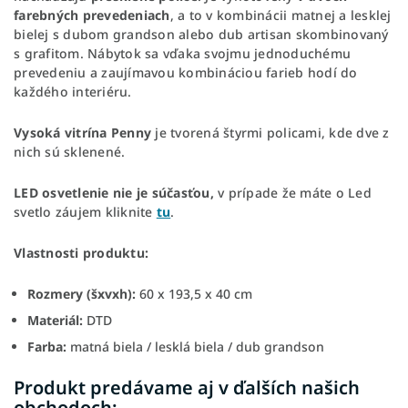
farebných prevedeniach
, a to v kombinácii matnej a lesklej
bielej s dubom grandson alebo dub artisan skombinovaný
s grafitom. Nábytok sa vďaka svojmu jednoduchému
prevedeniu a zaujímavou kombináciou farieb hodí do
každého interiéru.
Vysoká vitrína Penny
je tvorená štyrmi policami, kde dve z
nich sú sklenené.
LED osvetlenie nie je súčasťou,
v prípade že máte o Led
svetlo záujem kliknite
tu
.
Vlastnosti produktu:
Rozmery (šxvxh):
60 x 193,5 x 40 cm
Materiál:
DTD
Farba:
matná biela / lesklá biela / dub grandson
Produkt predávame aj v ďalších našich
obchodoch: