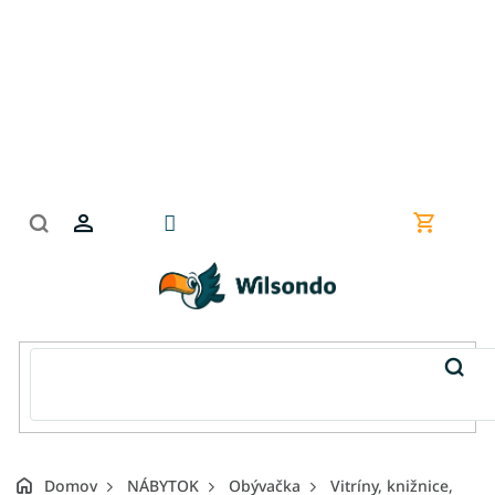
Prejsť
na
obsah
Nákupn
košík
Domov
NÁBYTOK
Obývačka
Vitríny, knižnice,