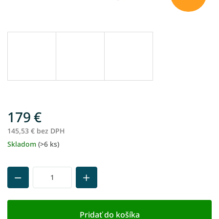
179 €
145,53 € bez DPH
Skladom
(>6 ks)
Jednotková
cena:
Pridať do košíka