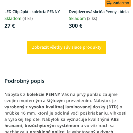
zadarmo
LED Clip 2pkt - kolekcia PENNY
Dvojdverová skriňa Penny - biela
Skladom
(3 ks)
Skladom
(3 ks)
27 €
300 €
Zobraziť všetky súvisiace produkty
Podrobný popis
Nábytok z
kolekcie PENNY
Vás na prvý pohľad zaujme
svojim moderným a štýlovým prevedením. Nábytok je
vyrobený z vysoko kvalitnej laminovanej dosky (DTD)
o
hrúbke 16 mm, ktorá je odolná voči poškriabaniu, vlhkosti
a vysokej teplote. Nábytok sa vyznačuje kvalitnými
ABS
hranami
,
bezúchytovým systémom
a vo vitrínach sa
nachádzajú
presklené police
. Je vyhotovený
v dvoch