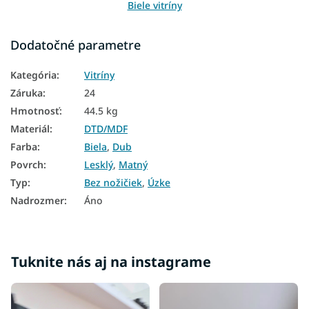
Biele vitríny
Vitríny dub
Dodatočné parametre
Biele knižnice
Kategória
:
Vitríny
Knižnice dub
Záruka
:
24
Hmotnosť
:
44.5 kg
Materiál
:
DTD/MDF
Farba
:
Biela
,
Dub
Povrch
:
Lesklý
,
Matný
Typ
:
Bez nožičiek
,
Úzke
Nadrozmer
:
Áno
Tuknite nás aj na instagrame