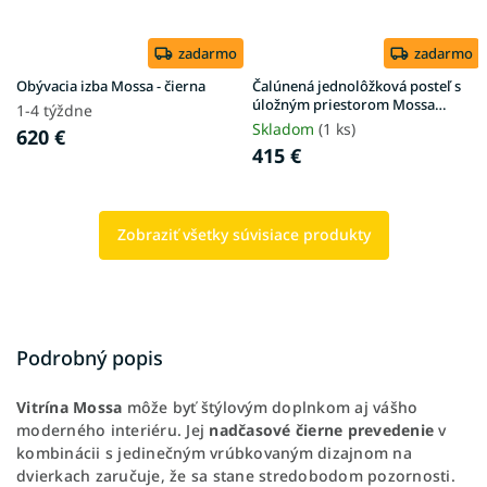
zadarmo
zadarmo
Obývacia izba Mossa - čierna
Čalúnená jednolôžková posteľ s
úložným priestorom Mossa
1-4 týždne
120x200 - sivá
Skladom
(1 ks)
620 €
415 €
Zobraziť všetky súvisiace produkty
Podrobný popis
Vitrína Mossa
môže byť štýlovým doplnkom aj vášho
moderného interiéru. Jej
nadčasové čierne prevedenie
v
kombinácii s jedinečným vrúbkovaným dizajnom na
dvierkach zaručuje, že sa stane stredobodom pozornosti.