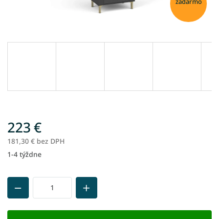
zadarmo
223 €
181,30 € bez DPH
1-4 týždne
Jednotková
cena: