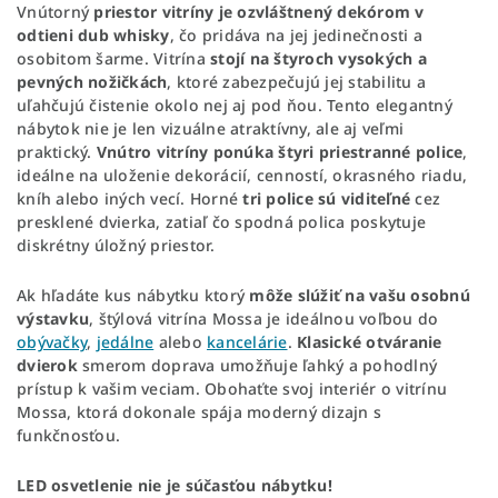
Vnútorný
priestor vitríny je ozvláštnený dekórom v
odtieni dub whisky
, čo pridáva na jej jedinečnosti a
osobitom šarme. Vitrína
stojí na štyroch vysokých a
pevných nožičkách
, ktoré zabezpečujú jej stabilitu a
uľahčujú čistenie okolo nej aj pod ňou. Tento elegantný
nábytok nie je len vizuálne atraktívny, ale aj veľmi
praktický.
Vnútro vitríny ponúka štyri priestranné police
,
ideálne na uloženie dekorácií, cenností, okrasného riadu,
kníh alebo iných vecí. Horné
tri police sú viditeľné
cez
presklené dvierka, zatiaľ čo spodná polica poskytuje
diskrétny úložný priestor.
Ak hľadáte kus nábytku ktorý
môže slúžiť na vašu osobnú
výstavku
, štýlová vitrína Mossa je ideálnou voľbou do
obývačky
,
jedálne
alebo
kancelárie
.
Klasické otváranie
dvierok
smerom doprava umožňuje ľahký a pohodlný
prístup k vašim veciam. Obohaťte svoj interiér o vitrínu
Mossa, ktorá dokonale spája moderný dizajn s
funkčnosťou.
LED osvetlenie nie je súčasťou nábytku!