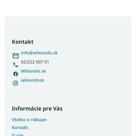
Z
á
p
ä
Kontakt
t
i
info
@
wilsondo.sk
e
02/222 007 01
Wilsondo.sk
wilsondosk
Informácie pre Vás
Všetko o nákupe
Kontakt
O nás