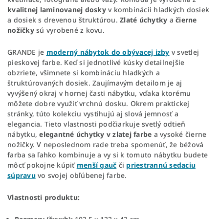
kvalitnej laminovanej dosky
v kombinácii hladkých dosiek
a dosiek s drevenou štruktúrou.
Zlaté úchytky
a
čierne
nožičky
sú vyrobené z kovu.
GRANDE je
moderný nábytok do obývacej izby
v svetlej
pieskovej farbe. Keď si jednotlivé kúsky detailnejšie
obzriete, všimnete si kombináciu hladkých a
štruktúrovaných dosiek. Zaujímavým detailom je aj
vyvýšený okraj v hornej časti nábytku, vďaka ktorému
môžete dobre využiť vrchnú dosku. Okrem praktickej
stránky, túto kolekciu vystihujú aj slová jemnosť a
elegancia. Tieto vlastnosti podčiarkuje svetlý odtieň
nábytku,
elegantné úchytky v zlatej farbe
a vysoké čierne
nožičky. V neposlednom rade treba spomenúť, že béžová
farba sa ľahko kombinuje a vy si k tomuto nábytku budete
môcť pokojne kúpiť
menší gauč
či
priestrannú sedaciu
súpravu
vo svojej obľúbenej farbe.
Vlastnosti produktu: