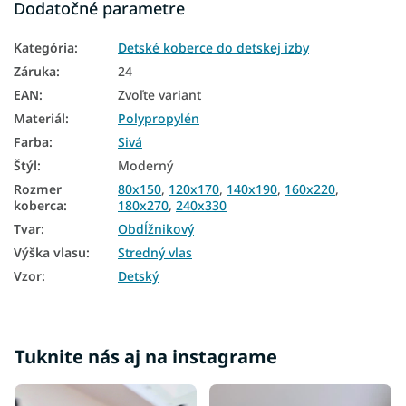
Dodatočné parametre
Koberce 200x290
Kategória
:
Detské koberce do detskej izby
Koberce 240x330
Záruka
:
24
EAN
:
Zvoľte variant
Materiál
:
Polypropylén
Farba
:
Sivá
Štýl
:
Moderný
Rozmer
80x150
,
120x170
,
140x190
,
160x220
,
koberca
:
180x270
,
240x330
Tvar
:
Obdĺžnikový
Výška vlasu
:
Stredný vlas
Vzor
:
Detský
Tuknite nás aj na instagrame