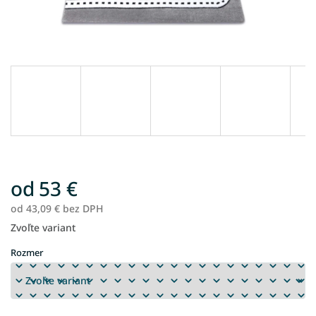
od
53 €
od
43,09 €
bez DPH
Zvoľte variant
Jednotková
cena:
Rozmer