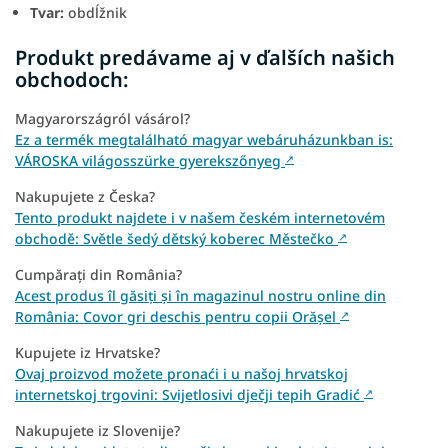
Tvar:
obdĺžnik
Produkt predávame aj v ďalších našich
obchodoch:
Magyarországról vásárol?
Ez a termék megtalálható magyar webáruházunkban is:
VÁROSKA világosszürke gyerekszőnyeg
↗
Nakupujete z Česka?
Tento produkt najdete i v našem českém internetovém
obchodě: Světle šedý dětský koberec Městečko
↗
Cumpărați din România?
Acest produs îl găsiți și în magazinul nostru online din
România: Covor gri deschis pentru copii Orășel
↗
Kupujete iz Hrvatske?
Ovaj proizvod možete pronaći i u našoj hrvatskoj
internetskoj trgovini: Svijetlosivi dječji tepih Gradić
↗
Nakupujete iz Slovenije?