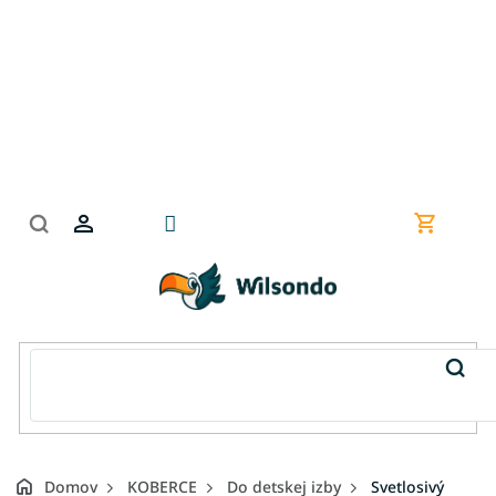
Prejsť
na
obsah
Nákupn
košík
Domov
KOBERCE
Do detskej izby
Svetlosivý