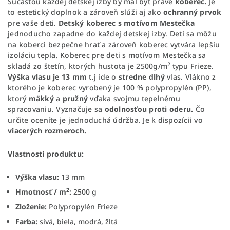
Súčasťou každej detskej izby by mal byť práve
koberec.
Je
to estetický doplnok a zároveň slúži aj ako
ochranný
prvok
pre vaše deti.
Detský koberec s motívom Mestečka
jednoducho zapadne do každej detskej izby. Deti sa môžu
na koberci bezpečne hrať a zároveň koberec vytvára lepšiu
izoláciu tepla. Koberec pre deti s motívom Mestečka sa
2
skladá zo štetín, ktorých hustota je 2500g/m
typu Frieze.
Výška vlasu je 13 mm
t.j ide o
stredne dlhý
vlas. Vlákno z
ktorého je koberec vyrobený je 100 % polypropylén (PP),
ktorý
mäkký
a
pružný
vďaka svojmu tepelnému
spracovaniu. Vyznačuje sa
odolnosťou proti oderu.
Čo
určite oceníte je jednoduchá údržba. Je k dispozícii vo
viacerých rozmeroch.
Vlastnosti produktu:
Výška vlasu:
13 mm
2
Hmotnosť / m
:
2500 g
Zloženie:
Polypropylén Frieze
Farba:
sivá, biela, modrá, žltá