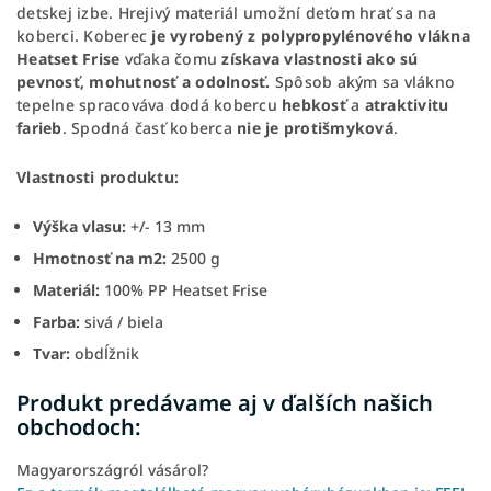
detskej izbe. Hrejivý materiál umožní deťom hrať sa na
koberci. Koberec
je vyrobený z polypropylénového vlákna
Heatset Frise
vďaka čomu
získava vlastnosti ako sú
pevnosť, mohutnosť a odolnosť.
Spôsob akým sa vlákno
tepelne spracováva dodá kobercu
hebkosť
a
atraktivitu
farieb
. Spodná časť koberca
nie je protišmyková
.
Vlastnosti produktu:
Výška vlasu:
+/- 13 mm
Hmotnosť na m2:
2500 g
Materiál:
100%
PP Heatset Frise
Farba:
sivá / biela
Tvar:
obdĺžnik
Produkt predávame aj v ďalších našich
obchodoch:
Magyarországról vásárol?