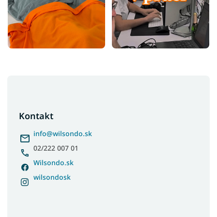
Z
á
p
ä
Kontakt
t
i
info
@
wilsondo.sk
e
02/222 007 01
Wilsondo.sk
wilsondosk