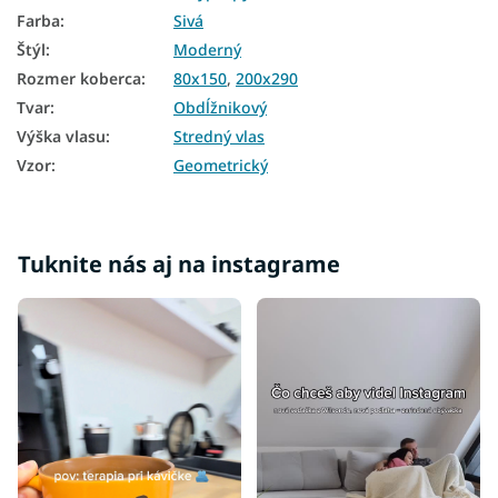
Farba
:
Sivá
Štýl
:
Moderný
Rozmer koberca
:
80x150
,
200x290
Tvar
:
Obdĺžnikový
Výška vlasu
:
Stredný vlas
Vzor
:
Geometrický
Tuknite nás aj na instagrame