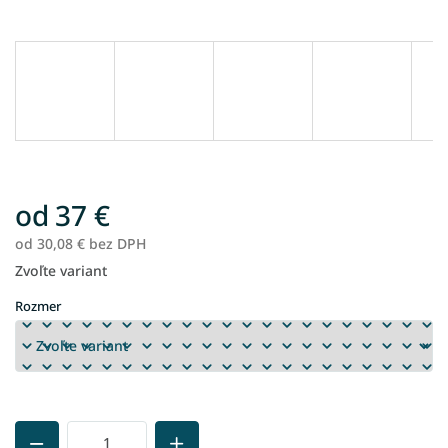
od
37 €
od
30,08 €
bez DPH
Zvoľte variant
Jednotková
cena:
Rozmer