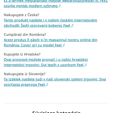
Ez a termék megtalálható magyar webáruházunkban is: FEEL
szürke mintás modern szőnyeg
↗
Nakupujete z Česka?
Tento produkt najdete i v našem českém internetovém
obchodě: Šedý vzorovaný koberec Feel
↗
Cumpărați din România?
Acest produs îl găsiți și în magazinul nostru online din
România: Covor gri cu model Feel
↗
Kupujete iz Hrvatske?
Ovaj proizvod možete pronaći i u našoj hrvatskoj
internetskoj trgovini: Sivi tepih s uzorkom Feel
↗
Nakupujete iz Slovenije?
Ta izdelek najdete tudi v naši slovenski spletni trgovini: Siva
vzorčasta preproga Feel
↗