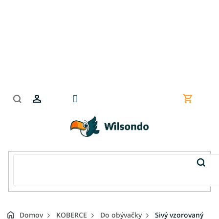
Prejsť
na
obsah
Nákupn
košík
Domov
KOBERCE
Do obývačky
Sivý vzorovaný