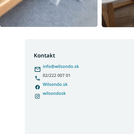
Z
á
p
Kontakt
ä
info
@
wilsondo.sk
t
i
02/222 007 01
e
Wilsondo.sk
wilsondosk