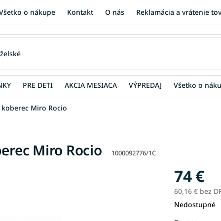
Všetko o nákupe
Kontakt
O nás
Reklamácia a vrátenie to
NKY
PRE DETI
AKCIA MESIACA
VÝPREDAJ
Všetko o nák
ý koberec Miro Rocio
berec Miro Rocio
1000092776/1C
74 €
60,16 € bez D
Nedostupné
Jednotková
cena: