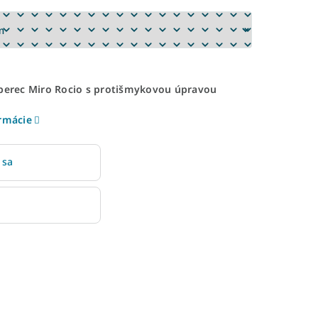
oberec Miro Rocio s protišmykovou úpravou
ormácie
 sa