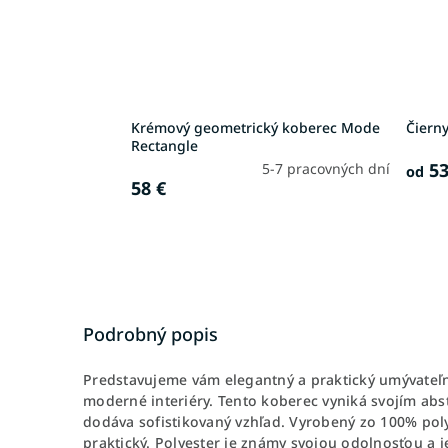
Krémový geometrický koberec Mode
Čiern
Rectangle
53
5-7 pracovných dní
od
58 €
Podrobný popis
Predstavujeme vám elegantný a praktický umývateľn
moderné interiéry. Tento koberec vyniká svojím abs
dodáva sofistikovaný vzhľad. Vyrobený zo 100% polyes
praktický. Polyester je známy svojou odolnosťou 