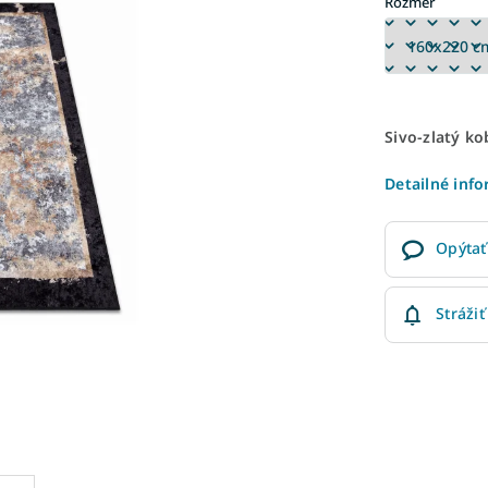
Rozmer
Sivo-zlatý k
Detailné inf
Opýtať
Strážiť