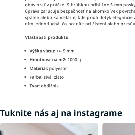
obáv prať v práčke. S hrúbkou približne 5 mm posky
úprava zaručuje bezpečnosť na akomkoľvek povrchu.
spálne alebo kancelárie, kde pridá dotyk elegancie 
ním jednoduchá, čo oceníte pri čistení alebo presúv
Vlastnosti produktu:
Výška vlasu:
+/- 5 mm
Hmotnosť na m2:
1000 g
Materiál:
polyester
Farba:
sivá, zlato
Tvar:
obdĺžnik
Tuknite nás aj na instagrame