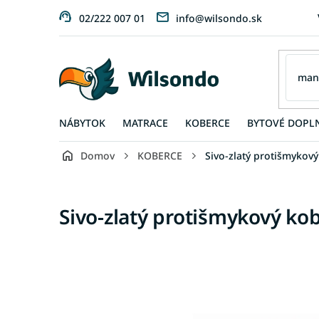
Prejsť
02/222 007 01
info@wilsondo.sk
na
obsah
NÁBYTOK
MATRACE
KOBERCE
BYTOVÉ DOPL
Domov
KOBERCE
Sivo-zlatý protišmykov
Sivo-zlatý protišmykový ko