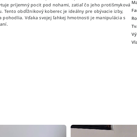
Ma
tuje príjemný pocit pod nohami, zatiaľ čo jeho protišmyková
Fa
 Tento obdĺžnikový koberec je ideálny pre obývacie izby,
a pohodlia. Vďaka svojej ľahkej hmotnosti je manipulácia s
Ro
aní.
Tv
Vý
Vl