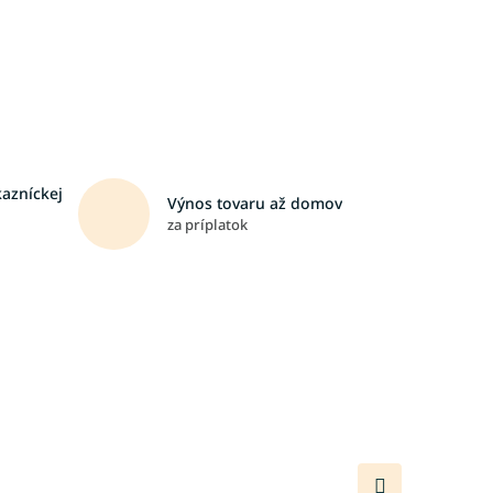
kazníckej
Výnos tovaru až domov
za príplatok
Ďalší