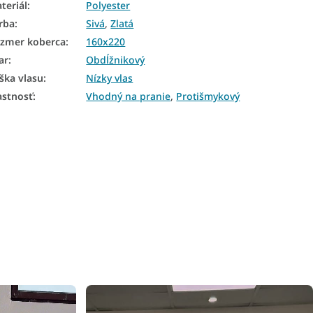
teriál
:
Polyester
rba
:
Sivá
,
Zlatá
zmer koberca
:
160x220
ar
:
Obdĺžnikový
ška vlasu
:
Nízky vlas
astnosť
:
Vhodný na pranie
,
Protišmykový