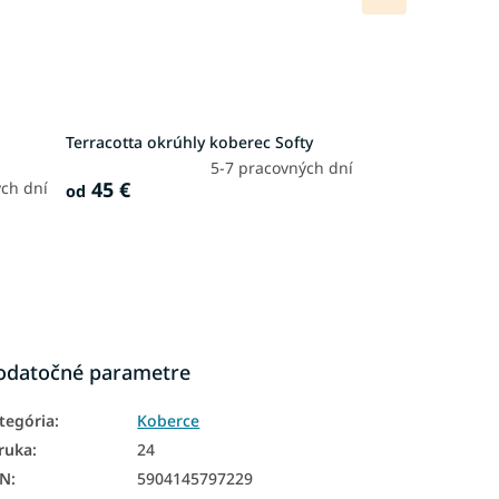
produkt
Terracotta okrúhly koberec Softy
5-7 pracovných dní
45 €
ch dní
od
odatočné parametre
tegória
:
Koberce
ruka
:
24
AN
:
5904145797229