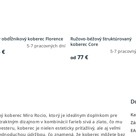
y obdĺžnikový koberec Florence
Ružovo-béžový štruktúrovaný
koberec Core
5-7 pracovných dní
 €
5-7 pracovný
77 €
od
D
Ka
ý koberec Miro Rocio, ktorý je ideálnym doplnkom pre
traktným dizajnom v kombinácii farieb sivá a zlato, čo mu
Zá
teru, koberec je nielen esteticky príťažlivý, ale aj veľmi
E
a jednoduchou údržbou, čo znamená, že koberec môžete bez