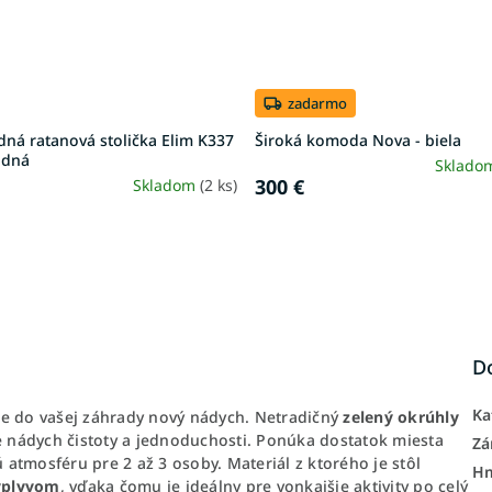
zadarmo
ná ratanová stolička Elim K337
Široká komoda Nova - biela
odná
Sklado
300 €
Skladom
(2 ks)
D
Ka
e do vašej záhrady nový nádych. Netradičný
zelený okrúhly
e nádych čistoty a jednoduchosti. Ponúka dostatok miesta
Zá
atmosféru pre 2 až 3 osoby. Materiál z ktorého je stôl
H
vplyvom
, vďaka čomu je ideálny pre vonkajšie aktivity po celý