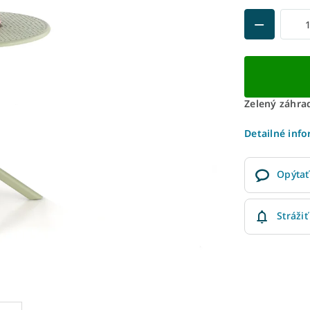
Zelený záhrad
Detailné inf
Opýtať
Strážiť