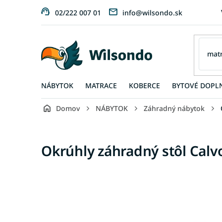
Prejsť
02/222 007 01
info@wilsondo.sk
na
obsah
NÁBYTOK
MATRACE
KOBERCE
BYTOVÉ DOPL
Domov
NÁBYTOK
Záhradný nábytok
Okrúhly záhradný stôl Calvo