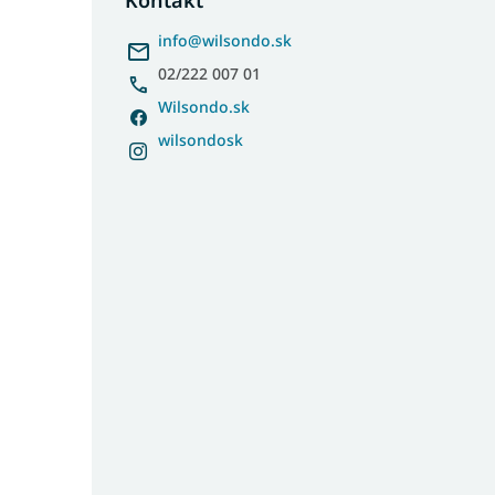
ä
info
@
wilsondo.sk
t
i
02/222 007 01
e
Wilsondo.sk
wilsondosk