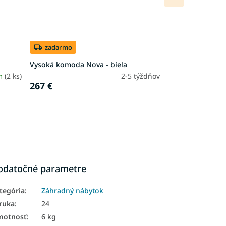
produkt
zadarmo
Vysoká komoda Nova - biela
m
(2 ks)
2-5 týždňov
267 €
odatočné parametre
tegória
:
Záhradný nábytok
ruka
:
24
motnosť
:
6 kg