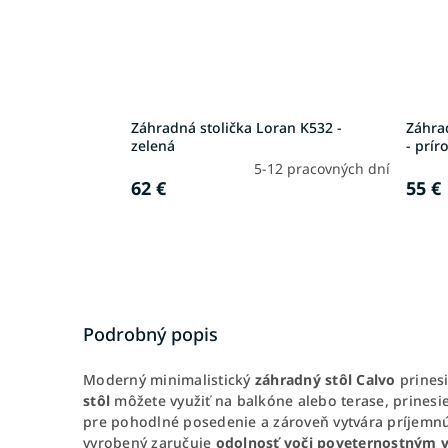
Záhradná stolička Loran K532 -
Záhrad
zelená
- prír
5-12 pracovných dní
62 €
55 €
Podrobný popis
Moderný minimalistický
záhradný stôl Calvo
prinesi
stôl
môžete využiť na balkóne alebo terase, prinesi
pre pohodlné posedenie a zároveň vytvára príjemnú 
vyrobený zaručuje
odolnosť voči poveternostným 