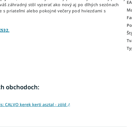
E
váš záhradný stôl vyzerať ako nový aj po dlhých sezónach
Ma
nie s priateľmi alebo pokojné večery pod hviezdami s
Fa
Po
K532.
Št
Tv
Ty
ch obchodoch:
 CALVO kerek kerti asztal - zöld
↗