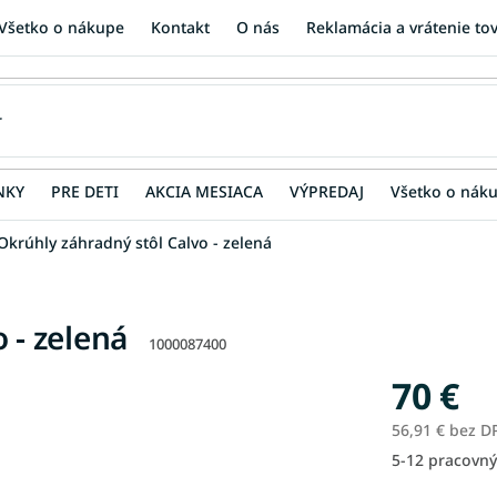
Všetko o nákupe
Kontakt
O nás
Reklamácia a vrátenie to
NKY
PRE DETI
AKCIA MESIACA
VÝPREDAJ
Všetko o nák
Okrúhly záhradný stôl Calvo - zelená
 - zelená
1000087400
70 €
56,91 € bez D
5-12 pracovný
Jednotková
cena: