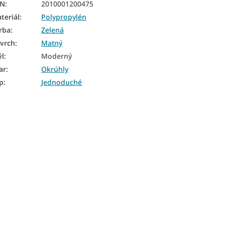
AN
:
2010001200475
teriál
:
Polypropylén
rba
:
Zelená
vrch
:
Matný
ýl
:
Moderný
ar
:
Okrúhly
p
:
Jednoduché