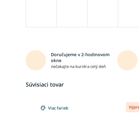
Doručujeme v 2-hodinovom
okne
nečakajte na kuriéra celý deň
Súvisiaci tovar
Výpr
Viac farieb