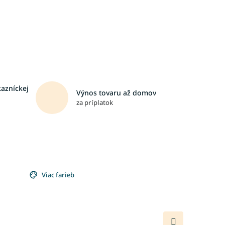
kazníckej
Výnos tovaru až domov
za príplatok
Viac farieb
Ďalší