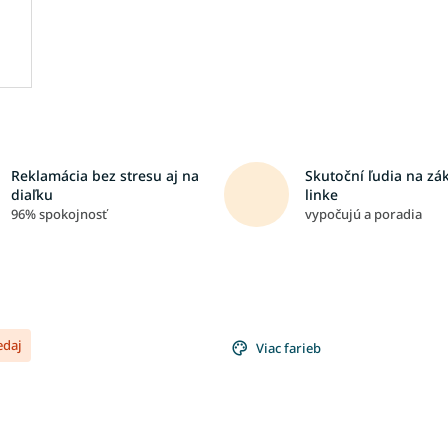
Reklamácia bez stresu aj na
Skutoční ľudia na zá
diaľku
linke
96% spokojnosť
vypočujú a poradia
edaj
Viac farieb