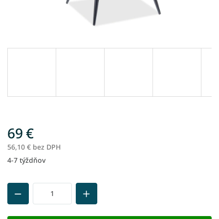
69 €
56,10 € bez DPH
4-7 týždňov
Jednotková
cena: