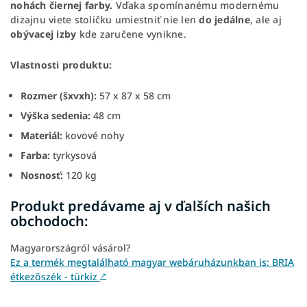
nohách čiernej farby.
Vďaka spomínanému modernému
dizajnu viete stoličku umiestniť nie len
do jedálne
, ale aj
obývacej izby
kde zaručene vynikne.
Vlastnosti produktu:
Rozmer (šxvxh):
57 x 87 x 58 cm
Výška sedenia:
48 cm
Materiál:
kovové nohy
Farba:
tyrkysová
Nosnosť:
120 kg
Produkt predávame aj v ďalších našich
obchodoch:
Magyarországról vásárol?
Ez a termék megtalálható magyar webáruházunkban is: BRIA
étkezőszék - türkiz
↗