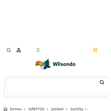
Prejsť
na
obsah
Nákupn
košík
Domov
NÁBYTOK
Jedáleň
Stoličky