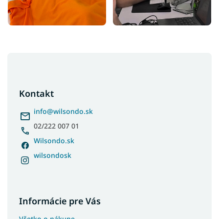
Z
á
p
ä
Kontakt
t
i
info
@
wilsondo.sk
e
02/222 007 01
Wilsondo.sk
wilsondosk
Informácie pre Vás
Všetko o nákupe