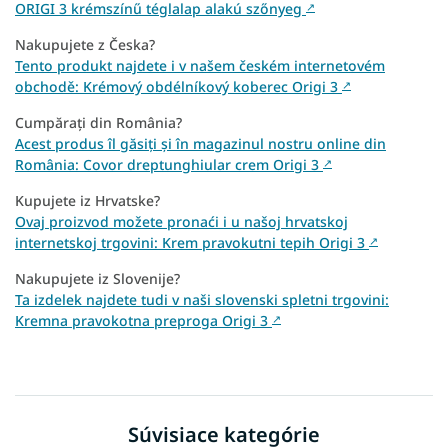
ORIGI 3 krémszínű téglalap alakú szőnyeg
↗
Nakupujete z Česka?
Tento produkt najdete i v našem českém internetovém
obchodě: Krémový obdélníkový koberec Origi 3
↗
Cumpărați din România?
Acest produs îl găsiți și în magazinul nostru online din
România: Covor dreptunghiular crem Origi 3
↗
Kupujete iz Hrvatske?
Ovaj proizvod možete pronaći i u našoj hrvatskoj
internetskoj trgovini: Krem pravokutni tepih Origi 3
↗
Nakupujete iz Slovenije?
Ta izdelek najdete tudi v naši slovenski spletni trgovini:
Kremna pravokotna preproga Origi 3
↗
Súvisiace kategórie