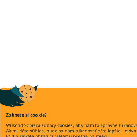
Zobnete si cookie?
Wilsondo zbiera súbory cookies, aby nám to správne tukanova
Ak mi dáte súhlas, bude sa nám tukanovať ešte lepšie - máv
krídla získate obsah či reklamu presne na mieru.