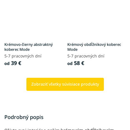
Krémovo-čierny abstraktný
Krémový obdĺžnikový koberec
koberec Mode
Mode
5-7 pracovných dní
5-7 pracovných dní
39 €
58 €
od
od
Zobraziť všetky súvisiace produkty
Podrobný popis