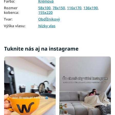
Farba
:
Krémová
Rozmer
58x100
,
78x150
,
116x170
,
136x190
,
koberca
:
155x220
Tvar
:
Obdĺžnikový
Výška vlasu
:
Nízky vlas
Tuknite nás aj na instagrame