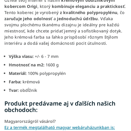
Oživte svoj interiér s naším
krémovým obdĺžnikovým
kobercom Origi
, ktorý
kombinuje eleganciu a praktickosť
.
Tento koberec je vyrobený
z kvalitného polypropylénu
, čo
zaručuje jeho odolnosť
a
jednoduchú údržbu
. Vďaka
svojmu plochému tkanému dizajnu je ideálny pre každú
miestnosť, kde chcete pridať jemný a sofistikovaný dotyk.
Jeho krémová farba sa ľahko prispôsobí rôznym štýlom
interiéru a dodá vašej domácnosti pocit útulnosti.
Výška vlasu:
+/- 6 - 7 mm
Hmotnosť na m2:
1600 g
Materiál:
100% polypropylén
Farba:
krémová
Tvar:
obdĺžnik
Produkt predávame aj v ďalších našich
obchodoch:
Magyarországról vásárol?
Ez a termék megtalálható magyar webáruházunkban is: