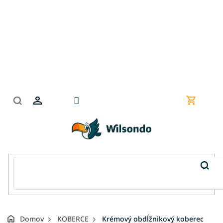
Prejsť
na
obsah
Nákupn
košík
Domov
KOBERCE
Krémový obdĺžnikový koberec