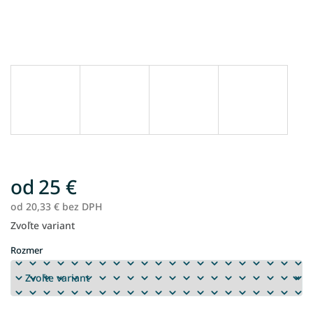
od
25 €
od
20,33 €
bez DPH
Zvoľte variant
Jednotková
cena:
Rozmer