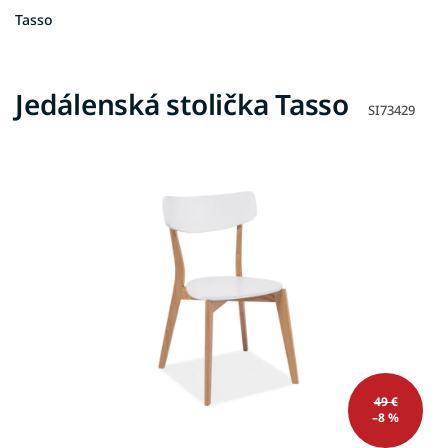
Tasso
Jedálenská stolička Tasso
SI73429
49 €
–8 %