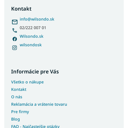
p
ä
Kontakt
t
i
info
@
wilsondo.sk
e
02/222 007 01
Wilsondo.sk
wilsondosk
Informácie pre Vás
Všetko o nákupe
Kontakt
O nás
Reklamácia a vrátenie tovaru
Pre firmy
Blog
FAQ - Najčastejšie otázky