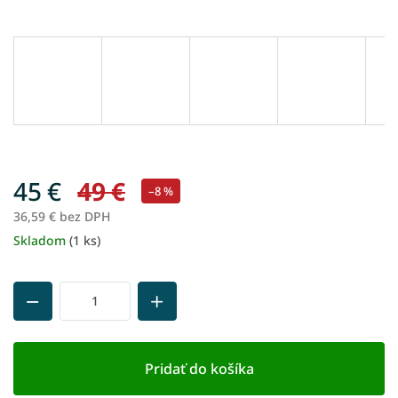
45 €
49 €
–8 %
36,59 € bez DPH
Skladom
(1 ks)
Jednotková
cena:
Pridať do košíka