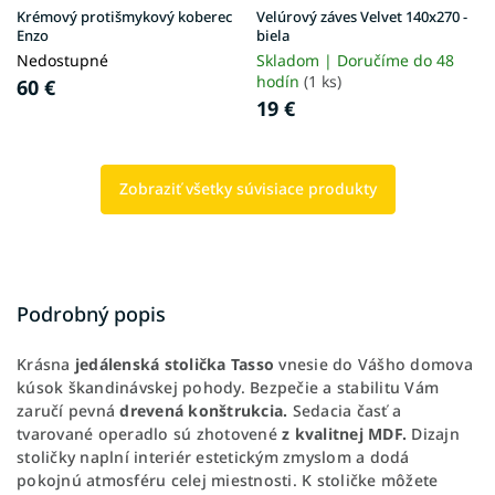
Krémový protišmykový koberec
Velúrový záves Velvet 140x270 -
Enzo
biela
Nedostupné
Skladom | Doručíme do 48
hodín
(1 ks)
60 €
19 €
Zobraziť všetky súvisiace produkty
Podrobný popis
Krásna
jedálenská stolička Tasso
vnesie do Vášho domova
kúsok škandinávskej pohody. Bezpečie a stabilitu Vám
zaručí pevná
drevená konštrukcia.
Sedacia časť a
tvarované operadlo sú zhotovené
z kvalitnej MDF.
Dizajn
stoličky naplní interiér estetickým zmyslom a dodá
pokojnú atmosféru celej miestnosti. K stoličke môžete