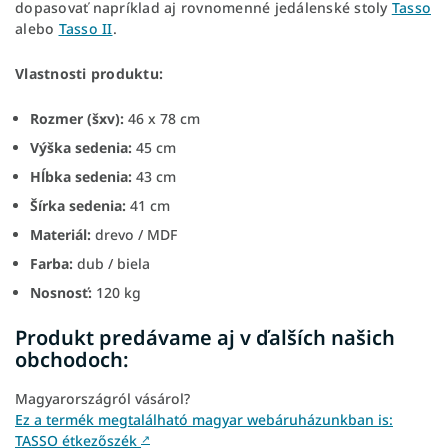
dopasovať napríklad aj rovnomenné jedálenské stoly
Tasso
alebo
Tasso II
.
Vlastnosti produktu:
Rozmer (šxv):
46 x 78 cm
Výška sedenia:
45 cm
Hĺbka sedenia:
43 cm
Šírka sedenia:
41 cm
Materiál:
drevo / MDF
Farba:
dub / biela
Nosnosť:
120 kg
Produkt predávame aj v ďalších našich
obchodoch:
Magyarországról vásárol?
Ez a termék megtalálható magyar webáruházunkban is:
TASSO étkezőszék
↗