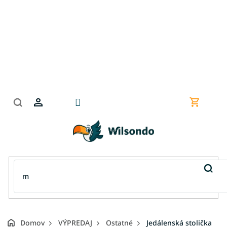
Prejsť
na
obsah
Nákupn
košík
Domov
VÝPREDAJ
Ostatné
Jedálenská stolička