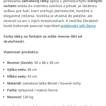
prešívania
zamatovej látky
spolu s jednoduchými
čiernymi
nohami
vnáša do interiéru sviežosť a pôvab. Je ideálnou
voľbou pre ľudí, ktorí oceňujú jednoduché, funkčné a
elegantné riešenia. Stolička je vhodná do jedálne, ale
nestratí sa ani v iných miestnostiach. K stoličke Elizabeth
bude dokonale pasovať napríklad
jedálenský stôl Darcy
.
Farba látky na fotkách sa môže mierne líšiť od
skutočnosti.
Vlastnosti produktu:
Rozmer (šxvxh):
50 x 88 x 58 cm
Výška sedu:
49 cm
Hĺbka sedu:
43 cm
Materiál:
zamatová látka Bluvel / kovové nohy
Farba:
tyrkysová / matná čierna
Nosnosť:
120 kg