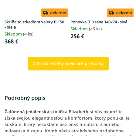
zadarmo
zadarmo
Skriňa so zrkadlom Valery II 150
Pohovka II Deana 140x74 - sivá
- biela
Skladom
(>6 ks)
Skladom
(4 ks)
256 €
368 €
Zobraziť všetky súvisiace produkty
Podrobný popis
Čalúnená jedálenská stolička Elizabeth
si Vás okamžite
získa svojou elegantnosťou a komfortom, ktorý ponúka. Je
kúskom, ktorý nezostane bez povšimnutia u žiadneho
milovníka dizajnu. Kombinácia atraktívneho ozdobného