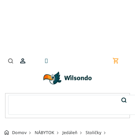
Prejsť
na
obsah
Nákupn
košík
Domov
NÁBYTOK
Jedáleň
Stoličky