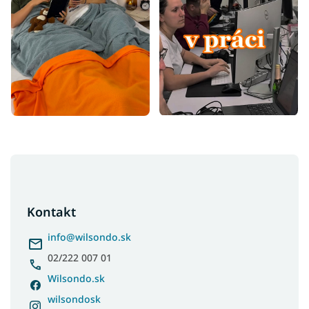
Z
á
p
ä
Kontakt
t
i
info
@
wilsondo.sk
e
02/222 007 01
Wilsondo.sk
wilsondosk