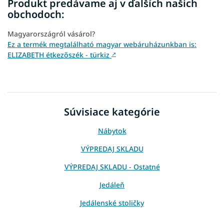
Produkt predávame aj v ďalších našich
obchodoch:
Magyarországról vásárol?
Ez a termék megtalálható magyar webáruházunkban is:
ELIZABETH étkezőszék - türkiz
↗
Súvisiace kategórie
Nábytok
VÝPREDAJ SKLADU
VÝPREDAJ SKLADU - Ostatné
Jedáleň
Jedálenské stoličky