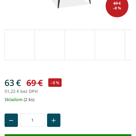
69 €
–8 %
63 €
69 €
–8 %
51,22 € bez DPH
Skladom
(2 ks)
Jednotková
cena: