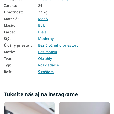
Záruka
:
24
Hmotnosť
:
27 kg
Materiál
:
Masív
Masív
:
Buk
Farba
:
Biela
Štýl
:
Moderný
Úložný priestor
:
Bez úložného priestoru
Motív
:
Bez motívu
Tvar
:
Okrúhly
Typ
:
Rozkladacie
Rošt
:
S roštom
Tuknite nás aj na instagrame