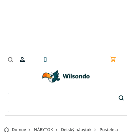
Prejsť
na
obsah
Nákupn
košík
Domov
NÁBYTOK
Detský nábytok
Postele a