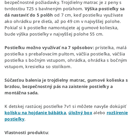
bezpečnostné požiadavky. Trojdielny matrac je z peny s
tvrdosťou T25 s bavlneným poťahom.
Výška postieľky sa
dá nastaviť do 5 polôh
od 7 cm, keď postieľku využívate
ako ohrádku pre dieťa, až po 49 cm v najvyššej polohe.
Pokiaľ si k postieľke namontujete aj gumové kolieska,
bude výška postieľky v najvyššej polohe 55 cm.
Postieľku možno využívať na 7 spôsobov:
prístelka, malá
postieľka s prebaľovacím pultom, väčšia postieľka, väčšia
postieľka s bočným vstupom, ohrádka, ohrádka s bočným
vstupom, kresielka so stolíkom.
Súčasťou balenia je trojdielny matrac, gumové kolieska s
brzdou, bezpečnostný pás na zaistenie postieľky a
montážna sada.
K detskej rastúcej postieľke 7v1 si môžete navyše dokúpiť
kolísku na hojdanie bábätka
,
úložný box
alebo
rozšírenie
postieľky
.
Vlastnosti produktu
: