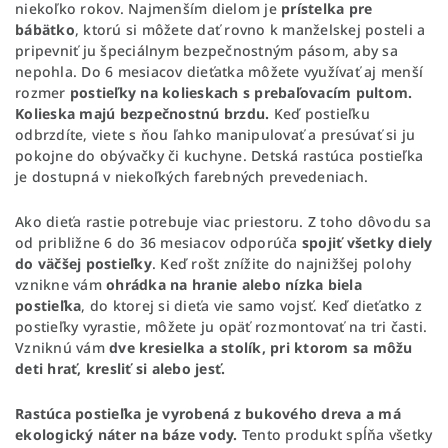
niekoľko rokov. Najmenším dielom je
prístelka pre
bábätko
, ktorú si môžete dať rovno k manželskej posteli a
pripevniť ju špeciálnym bezpečnostným pásom, aby sa
nepohla. Do 6 mesiacov dieťatka môžete využívať aj menší
rozmer
postieľky na kolieskach s prebaľovacím pultom.
Kolieska majú bezpečnostnú brzdu.
Keď postieľku
odbrzdíte, viete s ňou ľahko manipulovať a presúvať si ju
pokojne do obývačky či kuchyne. Detská rastúca postieľka
je dostupná v niekoľkých farebných prevedeniach.
Ako dieťa rastie potrebuje viac priestoru. Z toho dôvodu sa
od približne 6 do 36 mesiacov odporúča
spojiť všetky diely
do väčšej postieľky
. Keď rošt znížite do najnižšej polohy
vznikne vám
ohrádka na hranie alebo nízka biela
postieľka
, do ktorej si dieťa vie samo vojsť. Keď dieťatko z
postieľky vyrastie, môžete ju opäť rozmontovať na tri časti.
Vzniknú vám
dve kresielka a stolík, pri ktorom sa môžu
deti hrať, kresliť si alebo jesť.
Rastúca postieľka je vyrobená z bukového dreva a má
ekologický náter na báze vody.
Tento produkt spĺňa všetky