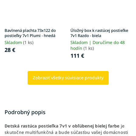
Bavlnená plachta 73x122 do
Úložný box k rastúcej postieľke
postieľky 7v1 Plumi - hnedá
7v1 Razdo - biela
Skladom
(1 ks)
Skladom | Doručíme do 48
hodín
(1 ks)
28 €
111 €
Zobraziť všetky súvisiace produkty
Podrobný popis
Detská rastúca postieľka 7v1 v obľúbenej bielej farbe
je
skutočne multifunkčná a bude súčasťou vašej domácnosti