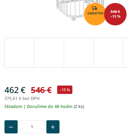
546 €
zadarmo
–15 %
462 €
546 €
–15 %
375,61 € bez DPH
Skladom | Doručíme do 48 hodín
(2 ks)
Jednotková
cena: