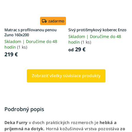
zadarmo
Matrac s profilovanou penou
Sivý protišmykový koberec Enzo
Zuno 160x200
Skladom | Doručíme do 48
Skladom | Doručíme do 48
hodín
(1 ks)
hodín
(1 ks)
29 €
od
219 €
Zobraziť všetky súvisiace produkty
Podrobný popis
Deka Furry
v dvoch praktických rozmeroch je
hebká a
príjemná na dotyk.
Horná kožušinová vrstva pozostáva
zo